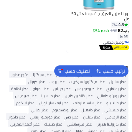
بوبانا مزيل العرق جاف و منعش 50
مل
4.3
34
82
180
خصم 54%
جنيه
50 مل
توصيل مجاني
توصيل مجاني
البحث الشائع
ترتيب حسب
تصنيف حسب
رذاذ للجسم
عطر العود العربي
عطر نسيم
عطر سبكترّا
متجر عطور
عطر سابيل
عطر فيكتوريا سيكريت
عطر بروت
عطر كورال
عطر بولغاري
عطر هيوغو بوس
عطر جيرلان
عطر امواج
عطر لطافة
عطر روبرتو كافالي
عطر كالفين كلاين
عطر مانسيرا
عطر هيرميس
عطر فالنتينو
عطر سلسلة ارماف
عطر ايف سان لوران
عطر لانكوم
عطر جيفنشي
عطر دانهيل
عطر لوكسفيوم
عطر كيالي
عطر الرصاصي
عطر كيليان
عطر جس
عطر جورجيو ارماني
عطر جاكوار
عطر كارولينا هيريرا
عطر فيرساتشي
عطر ديبتيك
عطر أحمد المغربي
عطر شانيل
عطر دولتشي غابانا
عطر لاكوست
عطر كلوي