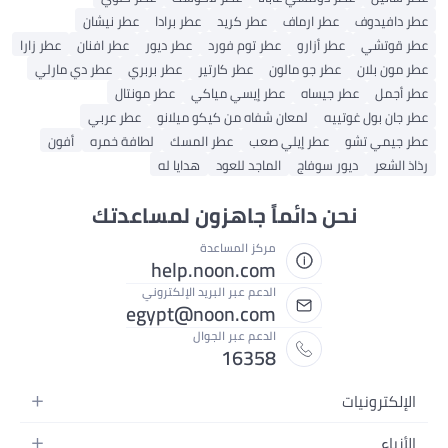
عطر دافيدوف
عطر ارماف
عطر كريد
عطر برادا
عطر نيشان
عطر قوتشي
عطر أزارو
عطر توم فورد
عطر ديور
عطر افنان
عطر زارا
عطر مون بلان
عطر جو مالون
عطر كارتير
عطر بربري
عطر دي مارلي
عطر أجمل
عطر جيساه
عطر إيسي مياكي
عطر مونتال
عطر جان بول غوتييه
لمعان شفاه من كيكو ميلانو
عطر عربي
عطر جيمي تشو
عطر إيلي صعب
عطر المسك
لطافة خمره
أفون
رذاذ الشعر
ديور سوفاج
الماجد للعود
هدايا له
نحن دائماً جاهزون لمساعدتك
مركز المساعدة
help.noon.com
الدعم عبر البريد الإلكتروني
egypt@noon.com
الدعم عبر الجوال
16358
الإلكترونيات
الهواتف المتحركة
الأزياء