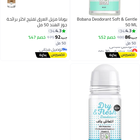
Bobana Deodorant Soft & Gentle
بوبانا مزيل العرق تفتيح اكثر برائحة
50 ML
جوز الهند 50 مل
4.3
4.3
34
34
92
86
180
خصم 52%
175
خصم 47%
جنيه
جنيه
أقل سعر في 30 يوم
50 مل
50 مل
توصيل مجاني
توصيل مجاني
أقل سعر في 30 يوم
توصيل مجاني