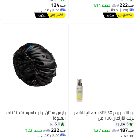
134
222
259
خصم 14%
جنيه
جنيه
توصيل مجاني
توصيل مجاني
توصيل مجاني
توصيل مجاني
بوبانا سيروم SPF 30+ معالج للشعر
بليس ساتان بونيه اسود (قد تختلف
بزيت الأراغان 100 مل
العبوة)
5.0
4.5
4
10
232
187
259
خصم 27%
299
خصم 22%
جنيه
جنيه
توصيل مجاني
100 مل