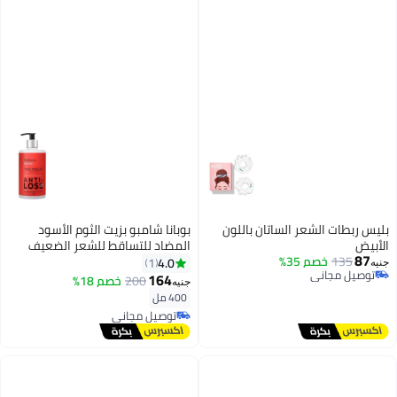
بليس ربطات الشعر الساتان باللون
بوبانا شامبو بزيت الثوم الأسود
الأبيض
المضاد للتساقط للشعر الضعيف
87
135
خصم 35%
والخفيف 400 مل
4.0
1
جنيه
توصيل مجاني
164
200
خصم 18%
جنيه
توصيل مجاني
400 مل
توصيل مجاني
توصيل مجاني