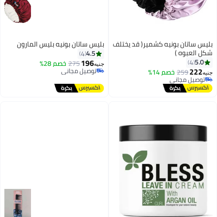
بليس ساتان بونيه كشمير( قد يختلف
بليس ساتان بونيه بليس المارون
شكل العبوه )
4.5
4
196
5.0
4
275
خصم 28%
جنيه
توصيل مجاني
222
259
خصم 14%
جنيه
تم بيع +20 مؤخرًا
توصيل مجاني
توصيل مجاني
بتخلّص بسرعة
توصيل مجاني