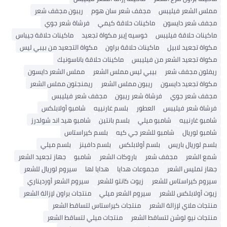
مملس الشعر فيليبس
مجفف شعر سان هوم
ريبون مجفف شعر
مجفف شعر دايسون
ماكينات حلاقة كيمي
فرشاة شعر جوي
ماكينات حلاقة فيليبس
خوسيه إيبر مكواة تجعيد
ماكينات حلاقة جيباس
مكواة تجعيد لابيل
ماكينات حلاقة براون
مكواة التجعيد من بيبي ليس
مكواة تجعيد الشعر من فيليبس
ماكينات حلاقة باناسونيك
ريفلون مجفف شعر
بيبي ليس مملس الشعر
مملس الشعر دايسون
مكواة تجعيد دايسون
ريبون مملس الشعر
ريمنجتون مملس الشعر
مجفف شعر جوي
فرشاة شعر ريبون
مجفف شعر فيليبس
فرشاة شعر فيليبس
العطور
بلسم غارنييه
شامبو أولابلكس
شامبو غارنييه
شامبو ميلي
بلسم بانتين
شامبو هيد اند شولدرز
شامبو لوريال
شامبو للشعر جي كيه
بلسم كيراستاس
بلسم لوريال باريس
بلسم أولابلكس
بلسم دافينز
بلسم ميلي
شمع الشعر
مجفف شعر
باروكات الشعر
شامبو
جهاز تجعيد الشعر
جهاز تمليس الشعر
مجموعات هدايا
هدايا لها
سيروم لوريال للشعر
سيروم كيراستاس للشعر
زيوت كانتو للشعر
سيروم الشعر أورديناري
زيوت أولابلكس للشعر
سيروم الشعر ميلي
منتجات براون لإزالة الشعر
منتجات ملاي لإزالة الشعر
منتجات كيراستاس لتساقط الشعر
منتجات نيو لوشن لتساقط الشعر
منتجات ميلي لتساقط الشعر