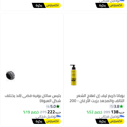
توصيل مجاني
توصيل مجاني
بوبانا كريم ليف إن لعلاج الشعر
بليس ساتان بونيه فضى (قد يختلف
التالف والمجعد بزيت الأرغان - 200
شكل العبوة)
مل
5.0
3.8
4
5
222
138
289
خصم 52%
275
خصم 19%
جنيه
جنيه
توصيل مجاني
توصيل مجاني
توصيل مجاني
توصيل مجاني