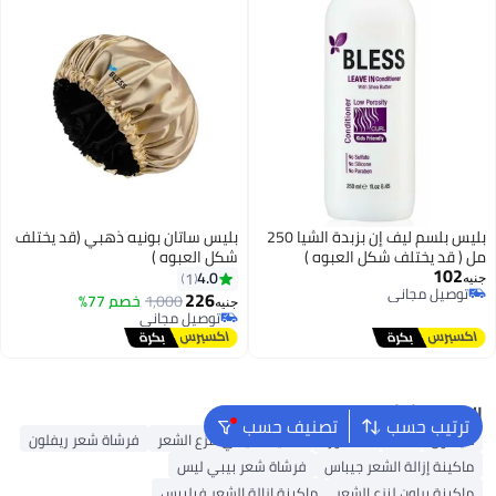
بليس بلسم ليف إن بزبدة الشيا 250
بليس ساتان بونيه ذهبي (قد يختلف
مل ( قد يختلف شكل العبوه )
شكل العبوه )
102
4.0
1
جنيه
توصيل مجاني
226
1,000
خصم 77%
جنيه
توصيل مجاني
توصيل مجاني
توصيل مجاني
البحث الشائع
ترتيب حسب
تصنيف حسب
دايسون
K18
ماء الورد
ماكينة كيمي لنزع الشعر
فرشاة شعر ريفلون
ماكينة إزالة الشعر جيباس
فرشاة شعر بيبي ليس
ماكينة براون لنزع الشعر
ماكينة إزالة الشعر فيليبس