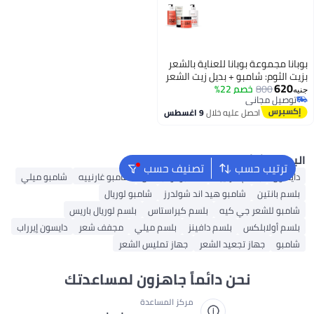
وبانا مجموعة بوبانا للعناية بالشعر
زيت الثوم: شامبو + بديل زيت الشعر
620
800
خصم 22%
 ماسك الشعر + بلسم
نيه
توصيل مجاني
توصيل مجاني
احصل عليه خلال
9 اغسطس
لبحث الشائع
ترتيب حسب
تصنيف حسب
دايسون
بلسم غارنييه
شامبو أولابلكس
شامبو غارنييه
شامبو ميلي
بلسم بانتين
شامبو هيد اند شولدرز
شامبو لوريال
شامبو للشعر جي كيه
بلسم كيراستاس
بلسم لوريال باريس
بلسم أولابلكس
بلسم دافينز
بلسم ميلي
مجفف شعر
دايسون إيرراب
شامبو
جهاز تجعيد الشعر
جهاز تمليس الشعر
نحن دائماً جاهزون لمساعدتك
مركز المساعدة