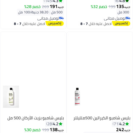
4.3
4.8
145
6
191
135
199
خصم 32%
269
خصم 28%
جنيه
جنيه
300 مل
500 مل
|
38.20 جنيه/⁨/100 مل⁩
توصيل مجاني
توصيل مجاني
توصيل مجاني
توصيل مجاني
احصل عليه خلال
7 - 8
احصل عليه خلال
7 - 8
اغسطس
اغسطس
بليس شامبو الكيراتين 500ملليلتر
بليس شامبو بزيت الأركان 500 مل
4.2
4.2
28
71
138
242
199
خصم 30%
جنيه
جنيه