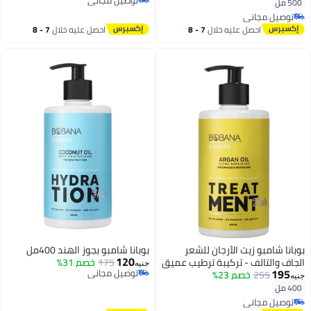
توصيل مجاني
500 مل
توصيل مجاني
توصيل مجاني
توصيل مجاني
احصل عليه خلال
7 - 8
احصل عليه خلال
7 - 8
اغسطس
اغسطس
بوبانا شامبو زيت الأرجان للشعر
بوبانا شامبو بجوز الهند 400مل
120
الجاف والتالف - تركيبة ترطيب عميق
175
خصم 31%
جنيه
195
توصيل مجاني
وإصلاح - 400 مل
255
خصم 23%
جنيه
توصيل مجاني
400 مل
توصيل مجاني