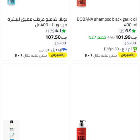
BOBANA shampoo black garlic oil
بوبانا شامبو مرطب عميق للبشرة
400 ml
من بوبانا - 400مل
4.1
3.9
179
35
أقل سعر في السنة
107.50
101.99
140
خصم 27%
جنيه
جنيه
توصيل مجاني
400 مل
400 مل
تم بيع +50 مؤخرًا
توصيل مجاني
أقل سعر في السنة
توصيل مجاني
احصل عليه خلال
7 - 8
احصل عليه خلال
7 - 8
اغسطس
اغسطس