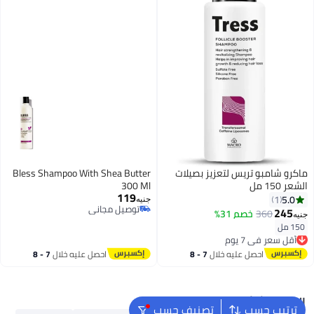
ماكرو شامبو تريس لتعزيز بصيلات
Bless Shampoo With Shea Butter
الشعر 150 مل
300 Ml
119
5.0
1
جنيه
توصيل مجاني
245
360
خصم 31%
جنيه
توصيل مجاني
150 مل
أقل سعر في 7 يوم
توصيل مجاني
أقل سعر في 7 يوم
احصل عليه خلال
7 - 8
احصل عليه خلال
7 - 8
اغسطس
اغسطس
البحث الشائع
ترتيب حسب
تصنيف حسب