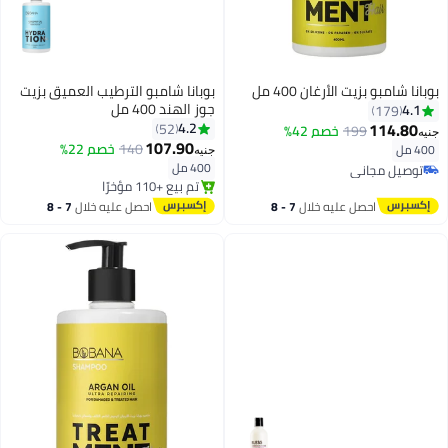
بوبانا شامبو بزيت الأرغان 400 مل
بوبانا شامبو الترطيب العميق بزيت
جوز الهند 400 مل
4.1
179
114.80
4.2
52
199
خصم 42%
جنيه
توصيل مجاني
107.90
140
خصم 22%
400 مل
جنيه
باقي 3 وحدات في المخزون
400 مل
توصيل مجاني
تم بيع +110 مؤخرًا
توصيل مجاني
توصيل مجاني
احصل عليه خلال
7 - 8
احصل عليه خلال
7 - 8
اغسطس
اغسطس