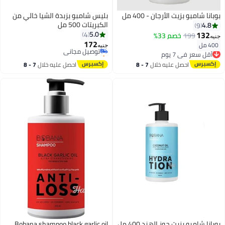
بوبانا شامبو بزيت الأرجان - 400 مل
بليس شامبو بزبدة الشيا خالي من
الكبريتات 500 مل
4.8
9
132
5.0
4
199
خصم 33%
جنيه
172
توصيل مجاني
400 مل
أقل سعر في 7 يوم
جنيه
باقي 1 وحدات في المخزون
توصيل مجاني
توصيل مجاني
أقل سعر في 7 يوم
احصل عليه خلال
7 - 8
احصل عليه خلال
7 - 8
اغسطس
اغسطس
بوبانا شامبو بزيت جوز الهند 400 مل
Bobana shampoo black garlic oil