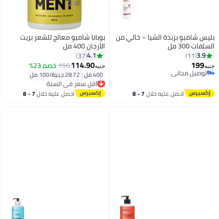
بليس شامبو بزبدة الشيا – خالي من
بوبانا شامبو معالج للشعر بزيت
السلفات 300 مل
الأرجان 400 مل
4.1
3.9
37
11
114.90
199
150
خصم 23%
جنيه
جنيه
توصيل مجاني
400 مل
|
28.72 جنيه/⁨/100 مل⁩
أقل سعر في السنة
توصيل مجاني
توصيل مجاني
أقل سعر في السنة
احصل عليه خلال
7 - 8
احصل عليه خلال
7 - 8
اغسطس
اغسطس