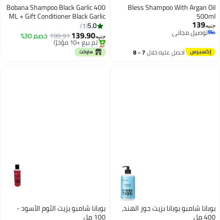
Bobana Shampoo Black Garlic 400
Bless Shampoo With Argan Oil
ML + Gift Conditioner Black Garlic
500ml
أقل سعر في السنة
139
Oil 100 ML
5.0
1
بتخلّص بسرعة
جنيه
توصيل مجاني
139.90
199.91
خصم 30%
تم بيع +10 مؤخرًا
جنيه
توصيل مجاني
أقل سعر في السنة
احصل عليه خلال
7 - 8
اغسطس
بوبانا شامبو بوبانا بزيت جوز الهند،
بوبانا شامبو بزيت الثوم الأسود -
400 مل
100 مل