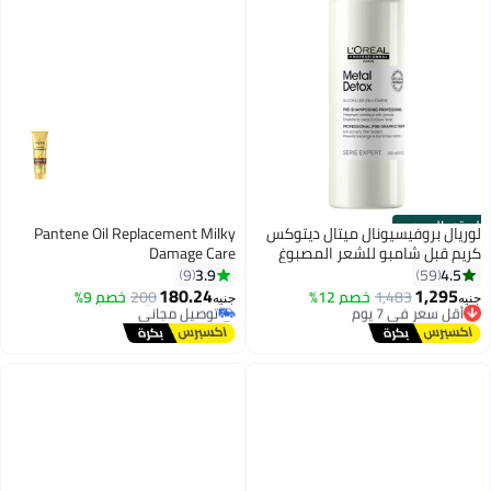
الستور الرسمي
لوريال بروفيسيونال ميتال ديتوكس
Pantene Oil Replacement Milky
كريم قبل شامبو للشعر المصبوغ
Damage Care
#6 في منعمات الشعر
والمتكسر - ٢٥٠ مل
3.9
4.5
9
59
أقل سعر في 30 يوم
180.24
1,295
1,483
خصم 12%
200
خصم 9%
أقل سعر في 7 يوم
توصيل مجاني
جنيه
جنيه
توصيل مجاني
#6 في منعمات الشعر
أقل سعر في 7 يوم