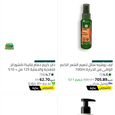
الستور الرسمي
الستور الرسمي
ايف روشيه سائل تنعيم الشعر الناعم
دابر كريم حمام فاتيكا ناتشورالز
الواقي من الحرارة 100ml
للتغذية والحماية 125 مل + 10%
#25 في الكريمات والجيل واللوشن
خصم | حناء، لوز وصبار مع زيوت
4.7
4.6
56
5
توصيل مجاني
فاتيكا المغذية
62.70
705.89
800.01
خصم 11%
66
تم بيع +30 مؤخرًا
جنيه
جنيه
توصيل مجاني
#25 في الكريمات والجيل واللوشن
توصيل مجاني