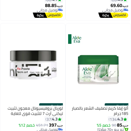
88.85
69.60
جنيه
جنيه
توصيل مجاني
توصيل مجاني
توصيل مجاني
توصيل مجاني
الستور الرسمي
الستور الرسمي
ألو إيفا كريم تصفيف الشعر بالصبار
لوريال بروفيسيونال معجون تثبيت
185جرام
تيكني آرت 7 لتثبيت قوي للغاية
#8 في الكريمات والجيل واللوشن
4.3
4.3
37
134
توصيل مجاني
397
85
90
خصم 5%
451.71
خصم 12%
تم بيع +70 مؤخرًا
توصيل مجاني
جنيه
جنيه
#8 في الكريمات والجيل واللوشن
باقي 3 وحدات في المخزون