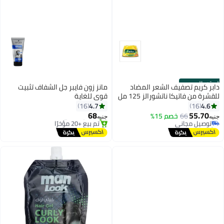
الستور الرسمي
دابر كريم تصفيف الشعر المضاد
مانز زون فايبر جل الشفاف تثبيت
للقشرة من فاتيكا ناتشورالز 125 مل
قوي للغاية
#6 في لمعان وإشراق
| ليمون، زيت شجرة الشاي واللوز مع
4.7
4.6
16
16
توصيل مجاني
زيوت فاتيكا المغذية
68
55.70
66
خصم 15%
توصيل مجاني
تم بيع +20 مؤخرًا
جنيه
جنيه
تم بيع +10 مؤخرًا
#6 في لمعان وإشراق
توصيل مجاني