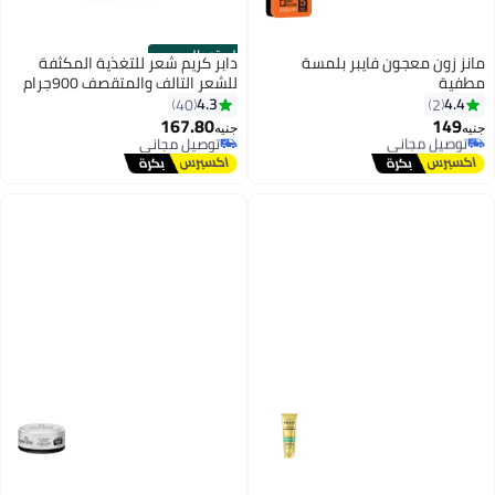
الستور الرسمي
مانز زون معجون فايبر بلمسة
دابر كريم شعر للتغذية المكثفة
مطفية
للشعر التالف والمتقصف 900جرام
4.3
4.4
40
2
167.80
149
توصيل مجاني
جنيه
جنيه
توصيل مجاني
باقي 1 وحدات في المخزون
توصيل مجاني
توصيل مجاني