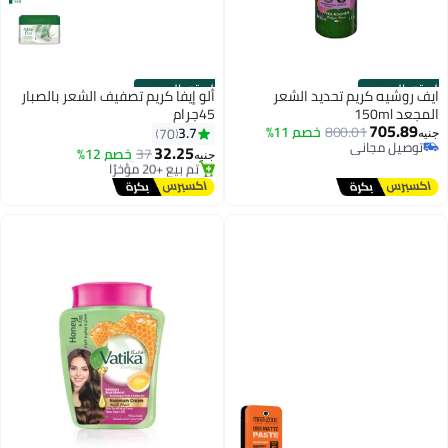
الستور الرسمي
الستور الرسمي
ايف روشيه كريم تحديد الشعر
ألو إيفا كريم تصفيف الشعر بالصبار
المجعد 150ml
45جرام
#45 في الكريمات والجيل واللوشن
705.89
800.01
خصم 11%
3.7
70
جنيه
توصيل مجاني
توصيل مجاني
32.25
37
خصم 12%
تم بيع +20 مؤخرًا
جنيه
توصيل مجاني
#45 في الكريمات والجيل واللوشن