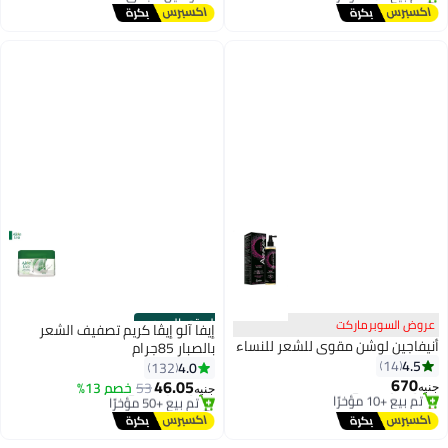
توصيل مجاني
الستور الرسمي
عروض السوبرماركت
إيفا آلو إيڤا كريم تصفيف الشعر
أنيفاجين لوشن مقوي للشعر للنساء
بالصبار 85جرام
أقل سعر في 30 يوم
#20 في الكريمات والجيل واللوشن
4.5
14
4.0
132
توصيل مجاني
توصيل مجاني
670
46.05
تم بيع +10 مؤخرًا
53
خصم 13%
تم بيع +50 مؤخرًا
جنيه
جنيه
أقل سعر في 30 يوم
#20 في الكريمات والجيل واللوشن