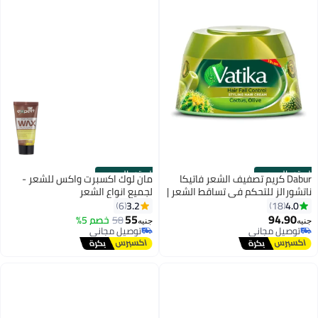
الستور الرسمي
الستور الرسمي
Dabur كريم تصفيف الشعر فاتيكا
مان لوك اكسبرت واكس للشعر -
ناتشورالز للتحكم في تساقط الشعر |
لجميع انواع الشعر
مستخلصات طبيعية من الصبار
3.2
4.0
6
18
والزيتون 190 مل
55
94.90
58
خصم 5%
جنيه
جنيه
توصيل مجاني
توصيل مجاني
توصيل مجاني
توصيل مجاني