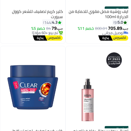
الستور الرسمي
ايف روشيه مصل مقوي للحماية من
كلير كريم تصفيف للشعر كوول
الحرارة 100ml
سبورت
#23 في الكريمات والجيل واللوشن
4.3
5.0
144
9
توصيل مجاني
79
705.89
800.01
خصم 11%
84
خصم 5%
تم بيع +60 مؤخرًا
جنيه
جنيه
توصيل مجاني
#23 في الكريمات والجيل واللوشن
توصيل مجاني
الستور الرسمي
لوريال بروفيسيونال بخاخ فيتامينو
كلير كريم تصفيف لمنع تساقط