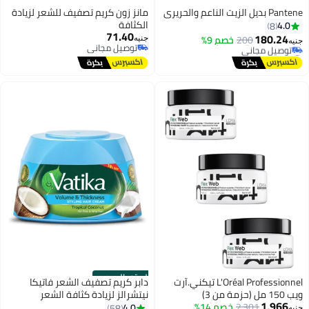
Pantene بديل الزيت الناعم والحريري
مانز زون كريم تصفيف للشعر لزيادة
#7 في منعمات الشعر
الكثافة
4.0
8
أقل سعر في 30 يوم
71.40
180.24
200
خصم 9%
توصيل مجاني
جنيه
جنيه
توصيل مجاني
#7 في منعمات الشعر
توصيل مجاني
الستور الرسمي
L'Oréal Professionnel تيكني.آرت
دابر كريم تصفيف الشعر فاتيكا
ويب 150 مل (حزمة من 3)
نيتشرالز لزيادة كثافة الشعر
1,966
2,301
خصم 14%
وسُمكه 65.0ملليلتر
4.0
58
جنيه