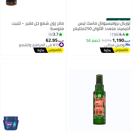
الستور الرسمي
لوريال بروفيسيونال ماسك ليس
مانز زون شمع جل فايبر – تثبيت
أنليميتد متعدد الألوان 250ملليلتر
متوسط
#1 في منعمات الشعر
3.7
4.4
9
196
أقل سعر في 7 يوم
62.95
1,190
1,274
خصم 6%
توصيل مجاني
#15 في المراهم والشمع
جنيه
جنيه
تم بيع +60 مؤخرًا
توصيل مجاني
#1 في منعمات الشعر
#15 في المراهم والشمع