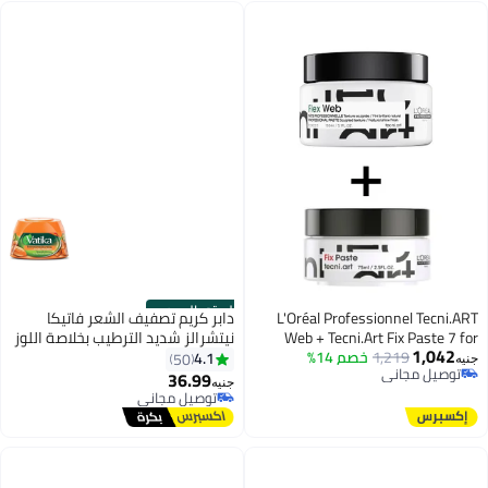
الستور الرسمي
L'Oréal Professionnel Tecni.ART
دابر كريم تصفيف الشعر فاتيكا
Web + Tecni.Art Fix Paste 7 for
نيتشرالز شديد الترطيب بخلاصة اللوز
1,042
1,219
Extreme Hold Bundle
خصم 14%
والعسل والألوفيرا 65ملليلتر
4.1
50
جنيه
توصيل مجاني
36.99
جنيه
توصيل مجاني
توصيل مجاني
توصيل مجاني