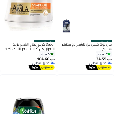
الستور الرسمي
الستور الرسمي
مان لوك كيس جل للشعر ذو مظهر
Dabur كريم إصلاح الشعر بزيت
سبايكي
الثعبان من أملا | للشعر التالف 125
مل
4.5
4.2
20
27
104.60
34.55
جنيه
جنيه
توصيل مجاني
توصيل مجاني
توصيل مجاني
توصيل مجاني