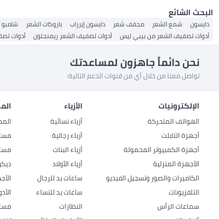
البحث الشائع
دايسون
شمع الشعر
مجفف شعر
دايسون إيرراب
باروكات الشعر
شامبو
أدوات تصفيف الشعر من بيبي ليس
أدوات تصفيف الشعر ريمنجتون
أدوات تصف
نحن دائماً جاهزون لمساعدتك
تواصل معنا من خلال أي من قنوات الدعم التالية:
الإلكترونيات
الأزياء
المط
الهواتف المتحركة
أزياء نسائية
المط
أجهزة التابلت
أزياء رجالية
مستل
أجهزة الكمبيوتر المحمولة
أزياء البنات
مستل
الأجهزة المنزلية
أزياء الأولاد
ديكو
الكاميرات والصور وتسجيل الفيديو
ساعات يد للرجال
الأج
التلفزيونات
ساعات يد للنساء
الأد
سماعات الرأس
النظارات
مستل