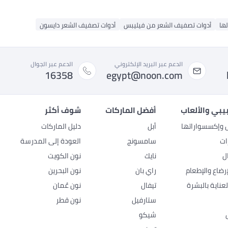
لها
أدوات تصفيف الشعر من فيليبس
أدوات تصفيف الشعر دايسون
الدعم عبر البريد الإلكتروني
الدعم عبر الجوال
16358
egypt@noon.com
بيبي والألعاب
أفضل الماركات
شوف أكثر
ل وإكسسواراتها
أبل
دليل الماركات
ات
سامسونج
العودة إلى المدرسة
ل
نايك
نون الكويت
رضاع والإطعام
راي بان
نون البحرين
عناية بالبشرة
تيفال
نون عُمان
ستارفيل
نون قطر
شيكو