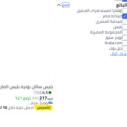
الكريمات والجيل واللوشن
البائع
مسح
5
4.5
اوفانزا لمستحضرات التجميل
صيادله مصر
صيدلية المصري
بليس
المجموعة المصرية
توينز ستور
Araba.com
ديل بوث
عرض الكل
بليس ساتان بونيه بليس المار
4.5
145
217
275
خصم 21%
جنيه
توصيل مجاني
تم بيع +10 مؤخرًا
احصل عليه خلال
10 اغسطس
توصيل مجاني