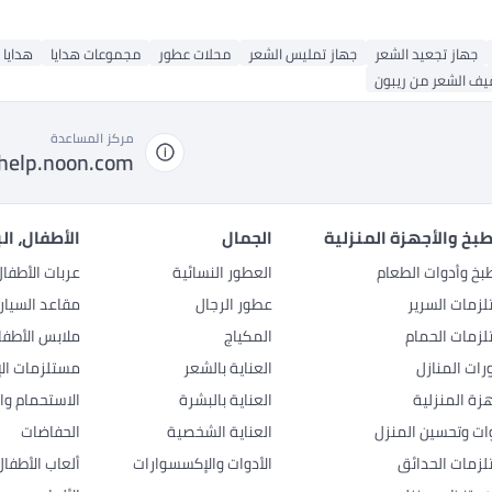
جهاز تجعيد الشعر
جهاز تمليس الشعر
محلات عطور
مجموعات هدايا
هدايا 
يف الشعر من ريبون
مركز المساعدة
help.noon.com
بخ والأجهزة المنزلية
الجمال
الأطفال، ال
بخ وأدوات الطعام
العطور النسائية
عربات الأطفا
زمات السرير
عطور الرجال
مقاعد السيار
زمات الحمام
المكياج
ملابس الأطفا
رات المنازل
العناية بالشعر
مستلزمات الإ
هزة المنزلية
العناية بالبشرة
الاستحمام وال
وات وتحسين المنزل
العناية الشخصية
الحفاضات
زمات الحدائق
الأدوات والإكسسوارات
ألعاب الأطفال