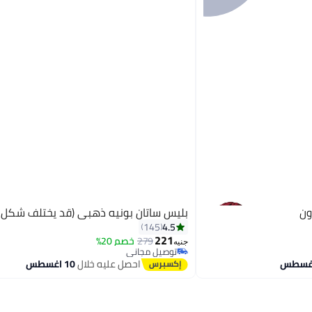
ون
بليس ساتان بونيه ذهبي (قد يختلف شكل ا
4.5
145
221
279
خصم 20%
جنيه
توصيل مجاني
توصيل مجاني
احصل عليه خلال
10 اغسطس