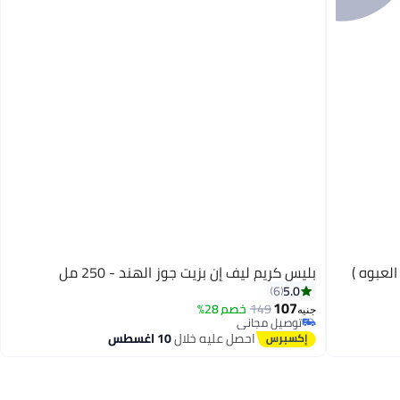
لعبوه )
بليس كريم ليف إن بزيت جوز الهند - 250 مل
5.0
6
107
149
خصم 28%
جنيه
توصيل مجاني
توصيل مجاني
احصل عليه خلال
10 اغسطس