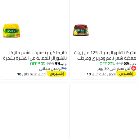
فاتيكا ناتشورالز مينك 125 مل زيوت
فاتيكا كريم تصفيف الشعر فاتيكا
مغذية شعر ناعم وحريري ومرطب
ناتشورالز للحماية من القشرة بشجرة
99
85
110
أقل سعر في 30 يوم
22% OFF
الباهت والجاف والمجعد
200
50% OFF
الشاي والليمون 125مل
جنيه
جنيه
توصيل مجاني
توصيل مجاني
أقل سعر في 30 يوم
توصيل مجاني
احصل عليه خلال
10
احصل عليه خلال
10
اغسطس
اغسطس