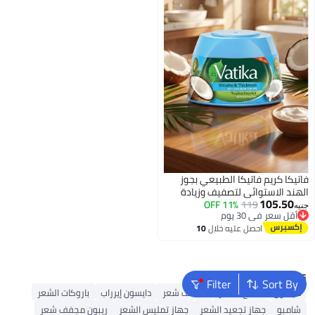
فاتيكا كريم فاتيكا الطبيعي بجوز
الهند الاستوائي لتصفيف وزيادة
105.50
أقل سعر في 30 يوم
119
11% OFF
كثافة وسمك الشعر بسعة 190 مل،
جنيه
توصيل مجاني
تركيبة متميزة للعناية المتكاملة
أقل سعر في 30 يوم
احصل عليه خلال
10
بالشعر الخفيف والضعيف، يغذي
اغسطس
الخصلات ويمنحها حيوية ونعومة
فائقة ومظهراً صحياً كافياً
Popular Searches
Filter
Sort By
دايسون
شمع الشعر
مجفف شعر
دايسون إيرراب
باروكات الشعر
شامبو
جهاز تجعيد الشعر
جهاز تمليس الشعر
ريبون مجفف شعر