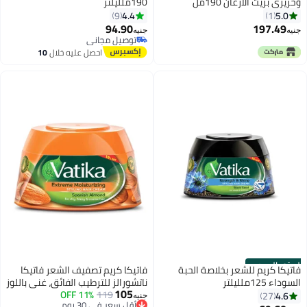
وحريري بزيت الأرغان 190مل
190ملليلتر
4.4
5.0
9
1
94.90
197.49
جنيه
جنيه
توصيل مجاني
توصيل مجاني
احصل عليه خلال
10
اغسطس
الستور الرسمي
فاتيكا كريم للشعر بخلاصة الحبة
فاتيكا كريم تصفيف الشعر فاتيكا
السوداء 125ملليلتر
ناتشورالز للترطيب الفائق، غني باللوز
105
119
أقل سعر في 30 يوم
11% OFF
الإسباني للشعر الجاف والمجعد
4.6
27
جنيه
توصيل مجاني