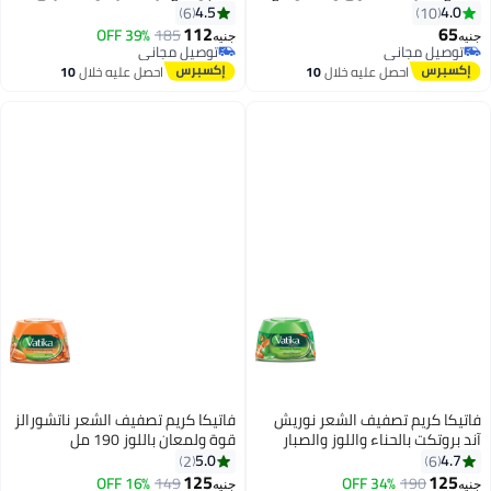
خلاصة الزيتون - 250 مل
190 مل
4.5
4.0
6
10
112
65
توصيل مجاني
185
توصيل مجاني
39% OFF
جنيه
جنيه
تم بيع +10 مؤخرًا
تم بيع +10 مؤخرًا
توصيل مجاني
توصيل مجاني
احصل عليه خلال
10
احصل عليه خلال
10
اغسطس
اغسطس
فاتيكا كريم تصفيف الشعر نوريش
فاتيكا كريم تصفيف الشعر ناتشورالز
آند بروتكت بالحناء واللوز والصبار
قوة ولمعان باللوز 190 مل
190 مل
5.0
4.7
2
6
125
125
16% OFF
149
34% OFF
190
جنيه
جنيه