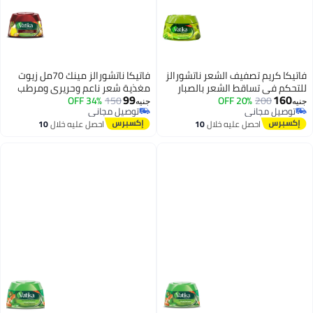
فاتيكا كريم تصفيف الشعر ناتشورالز
فاتيكا ناتشورالز مينك 70مل زيوت
للتحكم في تساقط الشعر بالصبار
مغذية شعر ناعم وحريري ومرطب
99
160
والزيتون 190مللي
200
20% OFF
150
34% OFF
الباهت والجاف والمجعد
جنيه
جنيه
توصيل مجاني
توصيل مجاني
توصيل مجاني
توصيل مجاني
احصل عليه خلال
10
احصل عليه خلال
10
اغسطس
اغسطس