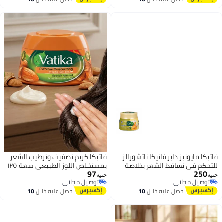
اغسطس
اغسطس
فاتيكا مايونيز دابر فاتيكا ناتشورالز
فاتيكا كريم تصفيف وترطيب الشعر
للتحكم في تساقط الشعر بخلاصة
بمستخلص اللوز الطبيعي سعة ١٢٥
97
250
الصبار والثوم والجرجير للشعر
توصيل مجاني
مل تركيبة متميزة للعناية الفائقة
جنيه
جنيه
توصيل مجاني
بتخلّص بسرعة
الضعيف والمتساقط ٥٠٠ مل
بالشعر الجاف والتالف يغذي الخصلات
توصيل مجاني
توصيل مجاني
احصل عليه خلال
10
احصل عليه خلال
10
ويمنحها حيوية ونعومة قطعة
اغسطس
اغسطس
واحدة