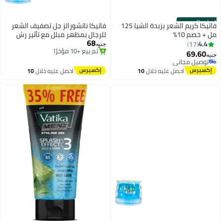
الستور الرسمي
فاتيكا كريم الشعر بزبدة الشيا 125
فاتيكا ناتشورالز جل تصفيف الشعر
مل + خصم 10%
للرجال بمظهر مبلل مع تأثير رش
68
قوي ولمعان عالي 250 مل
4.4
17
جنيه
توصيل مجاني
69.60
جنيه
بتخلّص بسرعة
توصيل مجاني
تم بيع +10 مؤخرًا
توصيل مجاني
احصل عليه خلال
10
احصل عليه خلال
10
توصيل مجاني
اغسطس
اغسطس