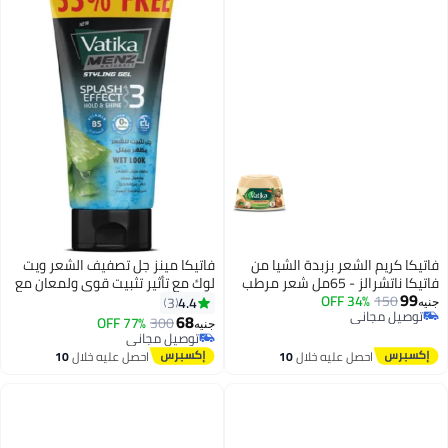
فاتيكا كريم الشعر بزبدة الشيا من
فاتيكا مينز جل تصفيف الشعر ويت
فاتيكا ناتشرالز - 65مل شعر مرطب
لوك مع تأثير تثبيت قوي ولمعان مع
99
طبيعي
150
34% OFF
خلاصة الصبار - 250 مل
4.4
3
جنيه
توصيل مجاني
68
300
توصيل مجاني
77% OFF
جنيه
توصيل مجاني
تم بيع +10 مؤخرًا
توصيل مجاني
احصل عليه خلال
10
احصل عليه خلال
10
اغسطس
اغسطس