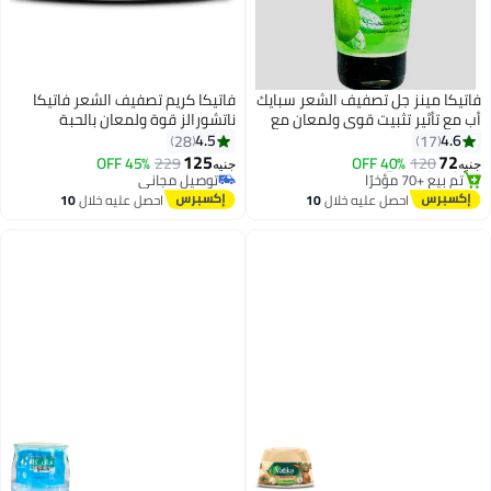
فاتيكا مينز جل تصفيف الشعر سبايك
فاتيكا كريم تصفيف الشعر فاتيكا
أب مع تأثير تثبيت قوي ولمعان مع
ناتشورالز قوة ولمعان بالحبة
خلاصة الزيتون - 250 مل
السوداء، 190 مل
4.5
4.6
28
17
125
72
120
40% OFF
229
توصيل مجاني
45% OFF
جنيه
جنيه
#28 في الكريمات والجيل واللوشن
تم بيع +20 مؤخرًا
توصيل مجاني
توصيل مجاني
احصل عليه خلال
10
احصل عليه خلال
10
تم بيع +70 مؤخرًا
اغسطس
اغسطس
#28 في الكريمات والجيل واللوشن