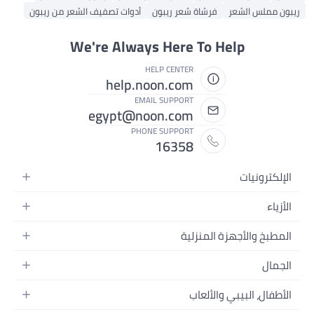
ريبون مملس الشعر
فرشاة شعر ريبون
أدوات تصفيف الشعر من ريبون
We're Always Here To Help
HELP CENTER
help.noon.com
EMAIL SUPPORT
egypt@noon.com
PHONE SUPPORT
16358
الإلكترونيات
الهواتف المتحركة
الأزياء
أجهزة التابلت
أزياء نسائية
المطبخ والأجهزة المنزلية
أجهزة الكمبيوتر المحمولة
أزياء رجالية
المطبخ وأدوات الطعام
الأجهزة المنزلية
الجمال
أزياء البنات
مستلزمات السرير
الكاميرات والصور وتسجيل الفيديو
العطور النسائية
أزياء الأولاد
الأطفال، البيبي والألعاب
مستلزمات الحمام
التلفزيونات
عطور الرجال
ساعات يد للرجال