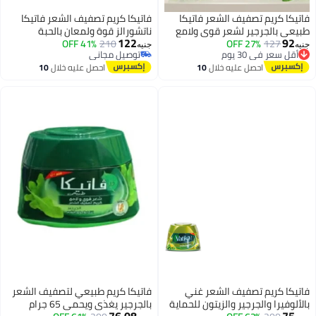
فاتيكا كريم تصفيف الشعر فاتيكا
فاتيكا كريم تصفيف الشعر فاتيكا
طبيعي بالجرجير لشعر قوي ولامع
ناتشورالز قوة ولمعان بالحبة
122
92
127
أقل سعر في 30 يوم
27% OFF
بسعة 125 مل، تركيبة مبتكرة
السوداء، 190 مل
210
41% OFF
جنيه
جنيه
توصيل مجاني
توصيل مجاني
لتغذية وإصلاح الشعر من الجذور
أقل سعر في 30 يوم
توصيل مجاني
احصل عليه خلال
10
احصل عليه خلال
10
حتى الأطراف، مرطب ومصفف
اغسطس
اغسطس
يومي بفعالية مزدوجة تمنع
التقصف وتمنح الشعر حيوية
ومظهراً متناسقاً
فاتيكا كريم تصفيف الشعر غني
فاتيكا كريم طبيعي لتصفيف الشعر
بالألوفيرا والجرجير والزيتون للحماية
بالجرجير يغذي ويحمي 65 جرام
76.08
75