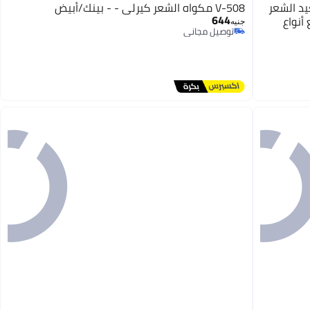
عيد الشعر
V-508 مكواه الشعر كيرلي - - بينك/أبيض
644
أنواع
جنيه
توصيل مجاني
توصيل مجاني