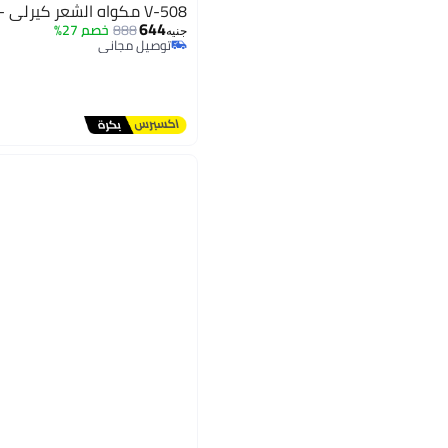
V-508 مكواه الشعر كيرلي - - بينك/أبيض
644
888
خصم 27%
جنيه
توصيل مجاني
توصيل مجاني