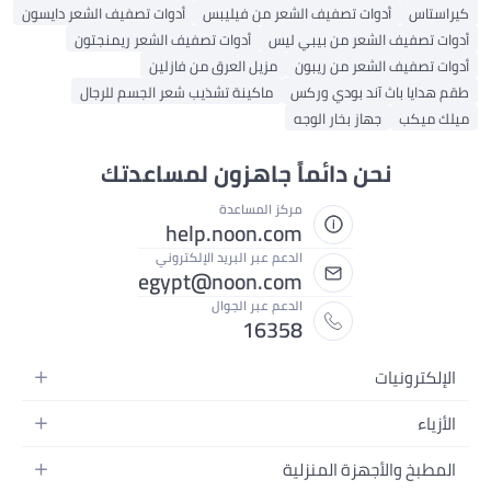
كيراستاس
أدوات تصفيف الشعر من فيليبس
أدوات تصفيف الشعر دايسون
أدوات تصفيف الشعر من بيبي ليس
أدوات تصفيف الشعر ريمنجتون
أدوات تصفيف الشعر من ريبون
مزيل العرق من فازلين
طقم هدايا باث آند بودي وركس
ماكينة تشذيب شعر الجسم للرجال
ميلك ميكب
جهاز بخار الوجه
نحن دائماً جاهزون لمساعدتك
مركز المساعدة
help.noon.com
الدعم عبر البريد الإلكتروني
egypt@noon.com
الدعم عبر الجوال
16358
الإلكترونيات
الهواتف المتحركة
الأزياء
أجهزة التابلت
أزياء نسائية
المطبخ والأجهزة المنزلية
أجهزة الكمبيوتر المحمولة