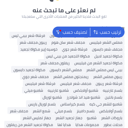
لم نعثر على ما تبحث عنه
تابع البحث فلدينا الكثير من المنتجات الأخرى التي ستعجبك!
البحث الشائع
ترتيب حسب
تصنيف حسب
دايسون
K18
ماء الورد
فرشاة شعر ريفلون
فرشاة شعر بيبي ليس
مملس الشعر فيليبس
مجفف شعر سان هوم
ريبون مجفف شعر
مجفف شعر دايسون
فرشاة شعر جوي
خوسيه إيبر مكواة تجعيد
مكواة تجعيد لابيل
مكواة التجعيد من بيبي ليس
مكواة تجعيد الشعر من فيليبس
ريفلون مجفف شعر
بيبي ليس مملس الشعر
مملس الشعر دايسون
مكواة تجعيد دايسون
ريبون مملس الشعر
ريمنجتون مملس الشعر
مجفف شعر جوي
فرشاة شعر ريبون
مجفف شعر فيليبس
فرشاة شعر فيليبس
بلسم غارنييه
شامبو أولابلكس
شامبو غارنييه
شامبو ميلي
بلسم بانتين
شامبو هيد اند شولدرز
شامبو لوريال
شامبو للشعر جي كيه
بلسم كيراستاس
بلسم لوريال باريس
بلسم أولابلكس
بلسم دافينز
بلسم ميلي
شمع الشعر
مجفف شعر
باروكات الشعر
شامبو
جهاز تجعيد الشعر
جهاز تمليس الشعر
محلات عطور
مجموعات هدايا
هدايا لها
مكواة تجعيد الشعر من ريفلون