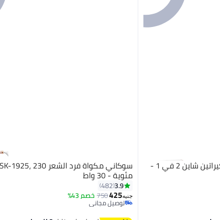
بيبي ليس كاوية فرد الشعر كيراتين شاين 2 في 1 -
مئوية - 30 واط
3.9
482
425
750
خصم 43%
جنيه
توصيل مجاني
توصيل مجاني