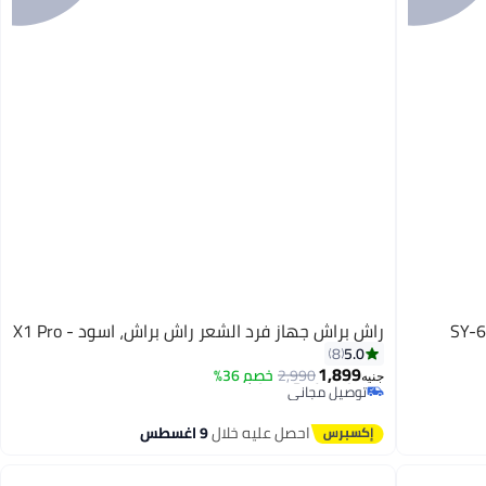
شعر الاحترافية SY-6505
راش براش جهاز فرد الشعر راش براش، اسود - X1 Pro
5.0
8
#11 في مكاوي تمليس الشعر
1,899
أقل سعر في 30 يوم
2,990
خصم 36%
جنيه
توصيل مجاني
#11 في مكاوي تمليس الشعر
احصل عليه خلال
9 اغسطس