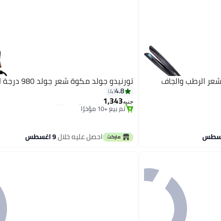
تورنيدو جولد مكوة شعر جولد 980 درجة الحرارة
4.8
4
توصيل مجاني
1,343
باقي 1 وحدات في المخزون
جنيه
تم بيع +10 مؤخرًا
توصيل مجاني
احصل عليه خلال
9 اغسطس