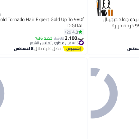
تورنيدو جولد مكواة شعر تورنيدو جولد ديجيتال
old Tornado Hair Expert Gold Up To 980f
DIGITAL
4.0
29
2,100
3,300
خصم 36%
جنيه
#16 في مكاوي تمليس الشعر
توصيل مجاني
احصل عليه خلال
8 اغسطس
#16 في مكاوي تمليس الشعر