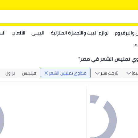
ل والبرفيوم
لوازم البيت والأجهزة المنزلية
البيبي
الألعاب
الس
عر
ي تمليس الشعر في مصر
"
يه)
تارجت هير
مكاوي تمليس الشعر
فيليبس
براون