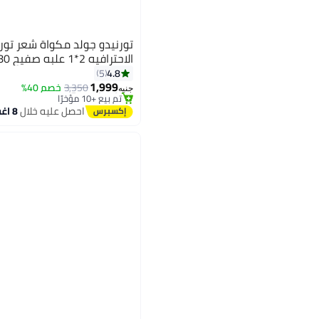
الاحترافيه 2*1 علبه صفيح 980 درجه حرارة
4.8
5
#24 في مكاوي تمليس الشعر
1,999
توصيل مجاني
3,350
خصم 40%
جنيه
تم بيع +10 مؤخرًا
#24 في مكاوي تمليس الشعر
احصل عليه خلال
8 اغسطس