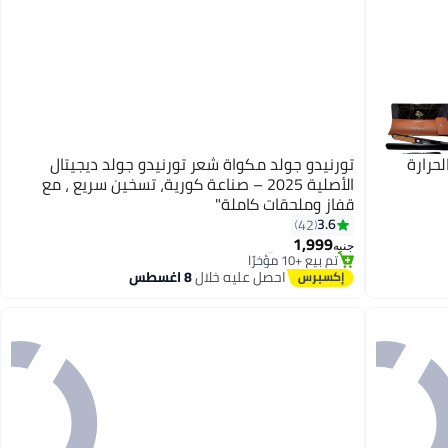
تورنيدو جولد مكواة شعر تورنيدو جولد ديجيتال
الأصلية 2025 – صناعة كورية، تسخين سريع ، مع
قفاز وملحقات كاملة"
3.6
42
#10 في مكاوي تمليس الشعر
1,999
توصيل مجاني
جنيه
تم بيع +10 مؤخرًا
#10 في مكاوي تمليس الشعر
احصل عليه خلال
8 اغسطس