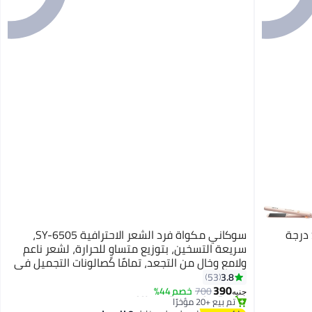
سوكاني مكواة فرد الشعر SK-1925، 230 درجة
سوكاني مكواة فرد الشعر الاحترافية SY-6505،
سريعة التسخين، بتوزيع متساوٍ للحرارة، لشعر ناعم
ولامع وخالٍ من التجعد، تمامًا كصالونات التجميل في
المنزل. مكواة فرد شعر كهربائية عالية الأداء
3.8
53
توصيل مجاني
390
بتصميم مريح، سهلة الاستخدام، ونتائج تصفيف
باقي 1 وحدات في المخزون
700
خصم 44%
جنيه
تم بيع +20 مؤخرًا
متناسقة لجميع أنواع الشعر، للاستخدام اليومي.