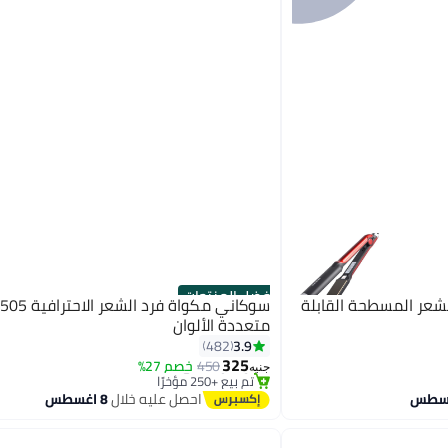
أفضل المنتجات
ة فرد الشعر المسطحة القابلة
سوكاني مكواة فرد ال
متعددة الألوان
3.9
482
#2 في مكاوي تمليس الشعر
325
توصيل مجاني
450
خصم 27%
جنيه
تم بيع +250 مؤخرًا
#2 في مكاوي تمليس الشعر
احصل عليه خلال
8 اغسطس