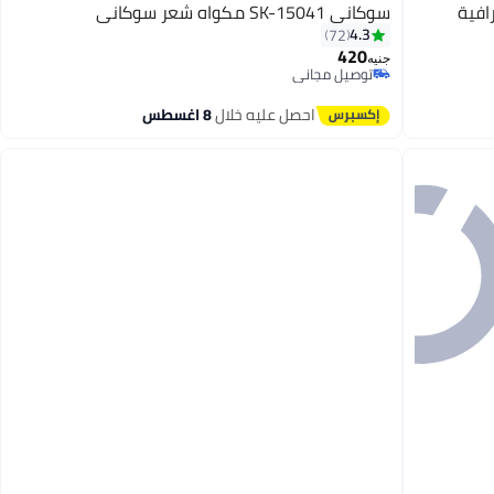
حترافية
سوكاني SK-15041 مكواه شعر سوكانى
4.3
72
420
جنيه
توصيل مجاني
توصيل مجاني
احصل عليه خلال
8 اغسطس