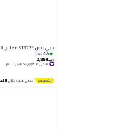
بيبي ليس ST327E مملس الشعر الرطب والجاف
4.4
144
2,899
جنيه
#8 في مكاوي تمليس الشعر
توصيل مجاني
بتخلّص بسرعة
تم بيع +20 مؤخرًا
احصل عليه خلال
8 اغسطس
#8 في مكاوي تمليس الشعر