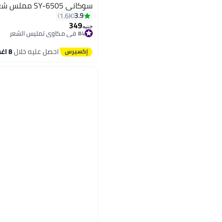
سوكاني SY-6505 مملس شعر احترافي
3.9
1.6K
349
جنيه
#4 في مكاوي تمليس الشعر
توصيل مجاني
بتخلّص بسرعة
احصل عليه خلال
8 اغسطس
تم بيع +300 مؤخرًا
#4 في مكاوي تمليس الشعر