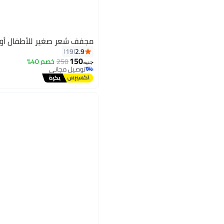
مجفف شعر صغير للأطفال أو ل
2.9
19
150
250
خصم 40%
جنيه
توصيل مجاني
توصيل مجاني