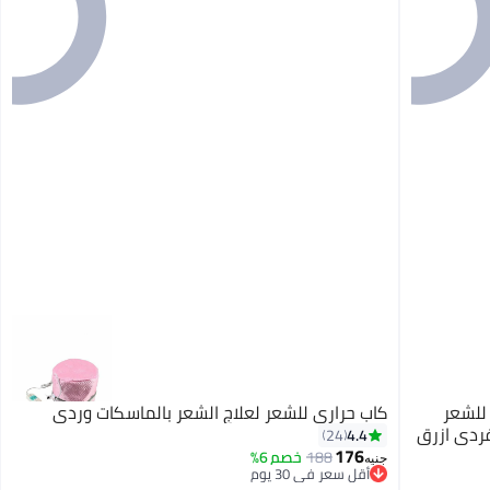
للشعر
كاب حراري للشعر لعلاج الشعر بالماسكات وردي
فردي ازرق
4.4
24
176
188
خصم 6%
جنيه
أقل سعر في 30 يوم