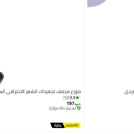
وردي
موزع مجفف تجعيدات الشعر الاحترافي أس
#42 في مجففات الشعر
3.9
58
توصيل مجاني
197
تم بيع +20 مؤخرًا
جنيه
#42 في مجففات الشعر