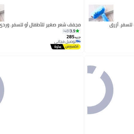
لسفر. أزرق
مجفف شعر صغير للأطفال أو للسفر. وردي
3.9
48
285
جنيه
توصيل مجاني
توصيل مجاني