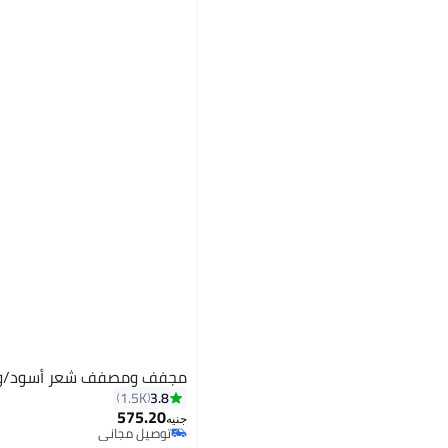
مجفف ومصفف شعر أسود/و
3.8
1.5K
575.20
جنيه
توصيل مجاني