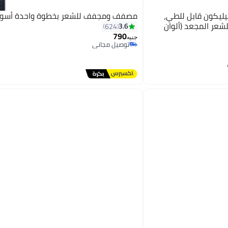
ليكون قابل للطي،
مصفف ومجفف للشعر بخطوة واحدة أسو
 للشعر المجعد (ألوان
3.6
624
790
جنيه
توصيل مجاني
توصيل مجاني