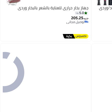
د/وردي
جهاز بخار حراري للعناية بالشعر بالبخار وردي
5.0
4
205.25
جنيه
توصيل مجاني
توصيل مجاني