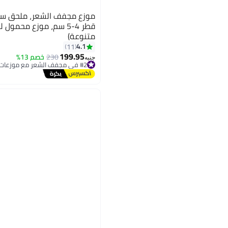
موزع مجفف الشعر، ملحق سي
قطر 4-5 سم، موزع محمول
متنوعة)
4.1
11
199.95
230
خصم 13%
جنيه
#2 في مجفف الشعر مع موزعات
توصيل مجاني
#2 في مجفف الشعر مع موزعات