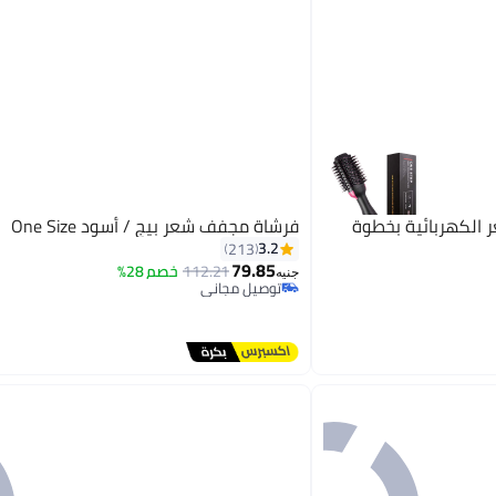
الكهربائية بخطوة
فرشاة مجفف شعر بيج / أسود One Size
3.2
213
79.85
112.21
خصم 28%
جنيه
توصيل مجاني
توصيل مجاني