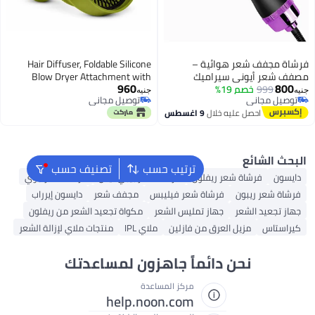
فرشاة مجفف شعر هوائية –
Hair Diffuser, Foldable Silicone
ميك
Blow Dryer Attachment with
960
لشعر |
Flexible Universal-Fit Ring for Curly
جنيه
توصيل مجاني
يد الشعر
and Wavy Hair, Heat-Resistant
توصيل مجاني
ل
9 اغسطس
ئية
Collapsible Styling Accessory for
ن طبيعي
Home and Travel, Green
ترتيب حسب
تصنيف حسب
فلون
فرشاة شعر بيبي ليس
فرشاة شعر جوي
اة شعر فيليبس
مجفف شعر
دايسون إيرراب
ز تمليس الشعر
مكواة تجعيد الشعر من ريفلون
 من فازلين
ملاي IPL
منتجات ملاي لإزالة الشعر
ئماً جاهزون لمساعدتك
مركز المساعدة
help.noon.com