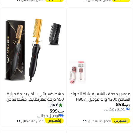
شعر. أداء سريع لتصفيف الشعر
اغسطس
اغسطس
الناعم والمجعد.
موهير مجفف الشعر فرشاة الهواء
مشط كهربائي ساخن بدرجة حرارة
الساخن 1200 وات موديل_H907
450 درجة فهرنهايت، مشط ساخن
848
لفرد الشعر مع 3 اعدادات حرارة
4.6
7
جنيه
توصيل مجاني
وإيقاف تلقائي 60 دقيقة وحافظة
599
جنيه
توصيل مجاني
مضادة للحرق، للرجال والنساء
توصيل مجاني
توصيل مجاني
للاستخدام المنزلي وأثناء السفر
احصل عليه خلال
11
احصل عليه خلال
11
اغسطس
اغسطس