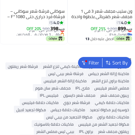
ون ستيب مجفف شعر 3 في 1
سوكاني فرشة شعر سوكاني –
مجفف شعر كهربائي بخطوة واحدة
فرشاة فرد حراري حتى 1080°F –
ومصفف شعر بالهواء الساخن
موديل SK-1009
4.0
4.0
5
1
ومكثف للشعر ومجفف شعر
398
899
1,200
أقل سعر في 30 يوم
25% OFF
500
أقل سعر في 7 يوم
20% OFF
جنيه
جنيه
وفرشاة هواء ساخن
توصيل مجاني
باقي 1 وحدات في المخزون
أقل سعر في 30 يوم
أقل سعر في 7 يوم
احصل عليه خلال
13
اغسطس
Popular Searches
Filter
Sort By
دايسون
K18
ماء الورد
ماكينة كيمي لنزع الشعر
فرشاة شعر ريفلون
ماكينة إزالة الشعر جيباس
فرشاة شعر بيبي ليس
ماكينة براون لنزع الشعر
ماكينة إزالة الشعر فيليبس
مملس الشعر فيليبس
ملاي IPL
مجفف شعر سان هوم
ريبون مجفف شعر
مجفف شعر دايسون
فيليبس IPL
ماكينات حلاقة كيمي
فرشاة شعر جوي
ماكينات حلاقة فيليبس
خوسيه إيبر مكواة تجعيد
ماكينات حلاقة جيباس
مكواة تجعيد لابيل
ماكينات حلاقة براون
مكواة التجعيد من بيبي ليس
مكواة تجعيد الشعر من فيليبس
ماكينات حلاقة باناسونيك
ريفلون مجفف شعر
براون IPL
بيبي ليس مملس الشعر