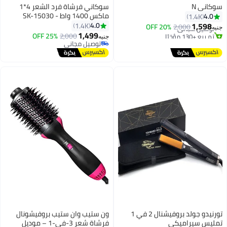
سوكاني N
سوكاني فرشاة فرد الشعر 4*1
#15 في فرشاة فرد الشعر
ماكس 1400 واط - SK-15030
4.0
1.4K
أقل سعر في 30 يوم
1,598
4.0
1.4K
توصيل مجاني
2,000
20% OFF
جنيه
1,499
تم بيع +130 مؤخرًا
25% OFF
2,000
جنيه
#15 في فرشاة فرد الشعر
توصيل مجاني
توصيل مجاني
تورنيدو جولد بروفيشنال 2 في 1
ون ستيب وان ستيب بروفيشونال
تمليس سيراميكي
فرشاة شعر 3-في-1 – موديل