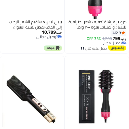
كرونير فرشاة تجفيف شعر احترافية
بيبي ليس مستقيم الشعر الرطب
للنساء والفتيات، بقوة ٢٠٠٠ واط،
إلى الجاف بفضل تقنية الهواء
10,799
تجفف الشعر وتحافظ على رطوبته،
القوي | فرشاة تنعيم | تدفق هواء
2.3
4
جنيه
توصيل مجاني
وتُقلل وقت التصفيف. CR-8204،
موجه | لوحة سيراميك | تقنية أيونية
799
33% OFF
1,200
جنيه
توصيل مجاني
بتصميم أنيق، سهل الاستخدام في
مضادة للتجاعيد | AS6400SDE
توصيل مجاني
توصيل مجاني
المنزل أو كمصفف شعر. أداء سريع
احصل عليه خلال
11
لتصفيف الشعر الناعم والمجعد.
اغسطس