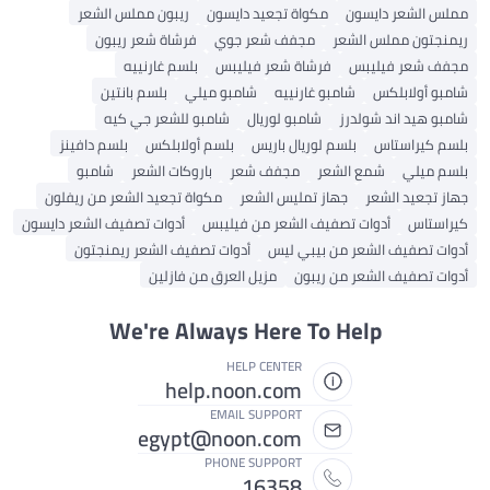
مملس الشعر دايسون
مكواة تجعيد دايسون
ريبون مملس الشعر
ريمنجتون مملس الشعر
مجفف شعر جوي
فرشاة شعر ريبون
مجفف شعر فيليبس
فرشاة شعر فيليبس
بلسم غارنييه
شامبو أولابلكس
شامبو غارنييه
شامبو ميلي
بلسم بانتين
شامبو هيد اند شولدرز
شامبو لوريال
شامبو للشعر جي كيه
بلسم كيراستاس
بلسم لوريال باريس
بلسم أولابلكس
بلسم دافينز
بلسم ميلي
شمع الشعر
مجفف شعر
باروكات الشعر
شامبو
جهاز تجعيد الشعر
جهاز تمليس الشعر
مكواة تجعيد الشعر من ريفلون
كيراستاس
أدوات تصفيف الشعر من فيليبس
أدوات تصفيف الشعر دايسون
أدوات تصفيف الشعر من بيبي ليس
أدوات تصفيف الشعر ريمنجتون
أدوات تصفيف الشعر من ريبون
مزيل العرق من فازلين
We're Always Here To Help
HELP CENTER
help.noon.com
EMAIL SUPPORT
egypt@noon.com
PHONE SUPPORT
16358