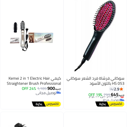
سوكاني فرشاة فرد الشعر سوكاني
كيمي Kemei 2 in 1 Electric Hair
HS 053 باللون الأسود
Straightener Brush Professional
900
Hot Air Hair Straightener Brush for
24% OFF
1,189
2.9
4
جنيه
توصيل مجاني
Curling Hair Dryer Negative Ion
645
799
أقل سعر في 30 يوم
19% OFF
جنيه
توصيل مجاني
Volumizer 8024
توصيل مجاني
أقل سعر في 30 يوم