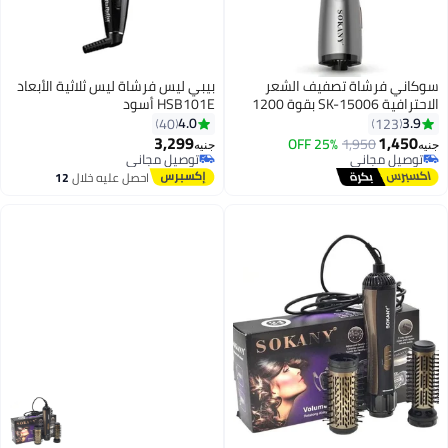
سوكاني فرشاة تصفيف الشعر
بيبي ليس فرشاة ليس ثلاثية الأبعاد
الاحترافية SK-15006 بقوة 1200
HSB101E أسود
واط، مزودة بتقنية السيراميك
4.0
3.9
40
123
والأيونات لتجفيف سريع، وكثافة
3,299
1,450
25% OFF
1,950
جنيه
جنيه
ولمعان، وتصميم مريح للاستخدام
توصيل مجاني
توصيل مجاني
توصيل مجاني
المنزلي أو في الصالونات، مناسبة
توصيل مجاني
احصل عليه خلال
12
لجميع أنواع الشعر، للنساء والفتيات.
اغسطس