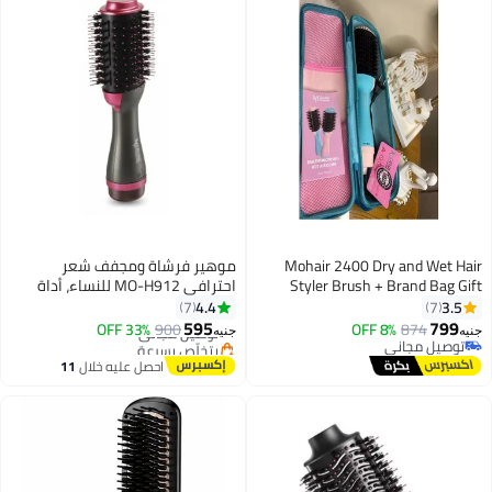
Mohair 2400 Dry and Wet Hair
موهير فرشاة ومجفف شعر
Styler Brush + Brand Bag Gift
احترافي MO-H912 للنساء، أداة
2400 Watts
تصفيف بالهواء الساخن بإعدادات
4.4
3.5
7
7
حرارة مزدوجة، وخاصية الهواء
595
799
874
8% OFF
900
توصيل مجاني
33% OFF
جنيه
جنيه
البارد، وحماية من الحرارة، وفوهة
توصيل مجاني
بتخلّص بسرعة
توصيل مجاني
توصيل مجاني
قابلة للفصل للحصول على نتائج
احصل عليه خلال
11
احترافية.
اغسطس