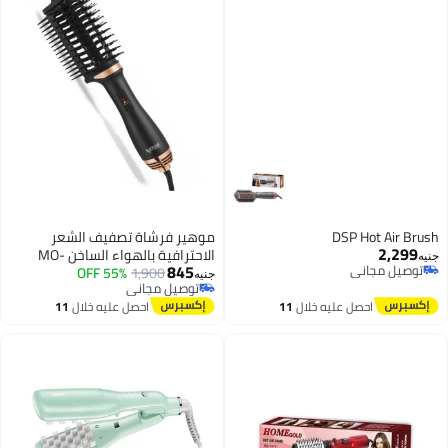
DSP Hot Air Brush
موهير فرشاة تصفيف الشعر
2,299
الاحترافية بالهواء الساخن MO-
جنيه
845
توصيل مجاني
1,900
55% OFF
7175 للنساء، أداء قوي بقدرة 2400
جنيه
توصيل مجاني
توصيل مجاني
واط مع حماية الكيراتين، أوضاع
توصيل مجاني
احصل عليه خلال
11
احصل عليه خلال
11
للشعر الرطب والجاف، تصميم مزدوج
اغسطس
اغسطس
الجوانب، حقيبة سفر مرفقة