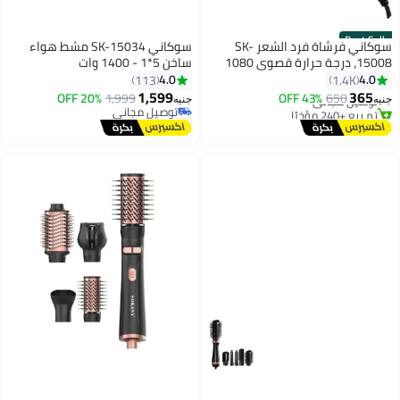
Best Seller
سوكاني فرشاة فرد الشعر SK-
سوكاني SK-15034 مشط هواء
15008، درجة حرارة قصوى 1080
ساخن 5*1 - 1400 وات
#3 في فرشاة فرد الشعر
فهرنهايت، مزودة بنظام ذاكرة
4.0
4.0
113
1.4K
أقل سعر في 30 يوم
حرارية ذكي وتسخين سريع
1,599
365
650
توصيل مجاني
43% OFF
1,999
20% OFF
جنيه
جنيه
تم بيع +240 مؤخرًا
توصيل مجاني
#3 في فرشاة فرد الشعر
توصيل مجاني