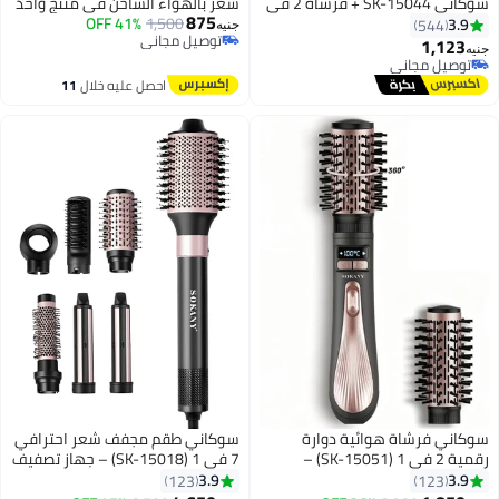
سوكاني SK-15044 + فرشاه 2 في
شعر بالهواء الساخن في منتج واحد
875
41% OFF
1,500
1
3.9
544
جنيه
توصيل مجاني
1,123
جنيه
توصيل مجاني
توصيل مجاني
توصيل مجاني
احصل عليه خلال
11
اغسطس
سوكاني فرشاة هوائية دوارة
سوكاني طقم مجفف شعر احترافي
رقمية 2 في 1 (SK-15051) –
7 في 1 (SK-15018) – جهاز تصفيف
فرشاة ومجفف شعر بقوة 1200
بالهواء الساخن بقوة 1500 واط مع
3.9
3.9
123
123
واط تمنح الشعر كثافة وحجماً،
ملحقات تصفيف قابلة للتبديل؛ أداة