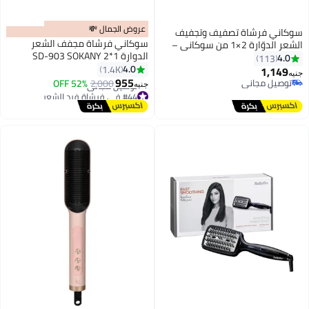
عروض الجمال 💸
سوكاني فرشاة تصفيف وتجفيف
سوكاني فرشاة مجفف الشعر
الشعر الدوّارة 2×1 من سوكاني –
الدوارة SD-903 SOKANY 2*1
1000 واط – SD-903 مع ضمان
4.0
113
4.0
لمدة سنة
1.4K
1,149
جنيه
955
توصيل مجاني
2,000
52% OFF
جنيه
توصيل مجاني
#44 في فرشاة فرد الشعر
أقل سعر في 30 يوم
توصيل مجاني
#44 في فرشاة فرد الشعر