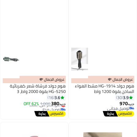
درجة لسهولة الاستخدام في المنزل
أو الصالون
عروض الجمال 💸
عروض الجمال 💸
هوم جولد HG-1914 مشط الهواء
هوم جولد فرشاة شعر كهربائية
الساخن بقوة 1200 واط
HG-5250 بقوة 2000 واط، 3
مستويات للحرارة وتدفق الهواء
3.6
3.9
16
30
380
970
1,000
62% OFF
أقل سعر في السنة
جنيه
جنيه
توصيل مجاني
توصيل مجاني
توصيل مجاني
أقل سعر في السنة