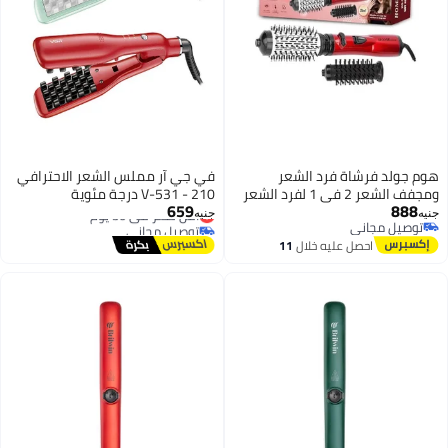
هوم جولد فرشاة فرد الشعر
في جي آر مملس الشعر الاحترافي
ومجفف الشعر 2 في 1 لفرد الشعر
V-531 - 210 درجة مئوية
659
888
بسهولة وتوزيع الهواء الساخن
أقل سعر في 30 يوم
جنيه
جنيه
توصيل مجاني
توصيل مجاني
متعدد الوظائف HG-1915
توصيل مجاني
أقل سعر في 30 يوم
احصل عليه خلال
11
اغسطس