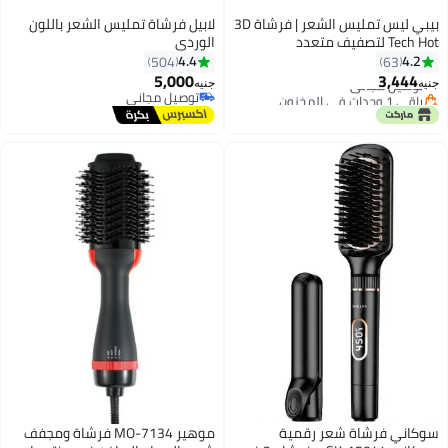
بيبي ليس تمليس الشعر | فرشاة 3D
لابيل فرشاة تمليس الشعر باللون
Tech Hot لتصفيف متعدد
الوردي
الاستخدامات ونتائج سلسة | تصميم
4.4
4.2
504
63
أسود أنيق | بناء متين لأداء طويل
5,000
3,444
توصيل مجاني
جنيه
جنيه
الأمد | HSB101SDE
باقي 1 وحدات في المخزون
توصيل مجاني
توصيل مجاني
توصيل مجاني
سوكاني فرشاة شعر رقمية
موهير MO-7134 فرشاة ومجفف