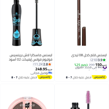
ايسنس قلم كحل 08 تيدي
ايسنس ماسكارا لاش برينسيس
فوليوم فولس إيفيكت 02 أسود
3.9
210
150
2.8
11.2K
#45 في محدد العيون
200
خصم 25%
جنيه
248.95
توصيل مجاني
جنيه
8
3
#45 في محدد العيون
توصيل مجاني
توصيل مجاني
احصل عليه خلال
7 - 8
احصل عليه خلال
7 - 8
اغسطس
اغسطس