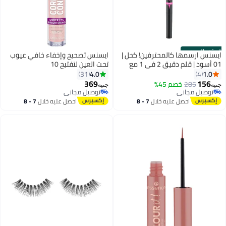
الستور الرسمي
ايسنس ارسمها كالمحترفين! كحل |
ايسنس تصحيح وإخفاء خافي عيوب
01 أسود | قلم دقيق 2 في 1 مع
تحت العين لتفتيح 10
طرف تصحيح | لمسة غير لامعة |
4.0
1.0
31
4
نتيجة سوداء فورية | تدوم طويلاً |
369
156
285
خصم 45%
جنيه
جنيه
بدون عطر | بدون ميكروبلاستيك |
توصيل مجاني
توصيل مجاني
عبوة من 1 (1.2 مل)
توصيل مجاني
توصيل مجاني
احصل عليه خلال
7 - 8
احصل عليه خلال
7 - 8
اغسطس
اغسطس