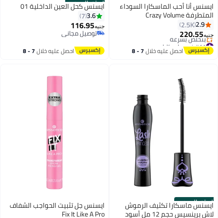
الستور الرسمي
ايسنس أنا أحب الماسكارا السوداء
ايسنس كحل العين الداخلية 01
المتطرفة Crazy Volume
3.6
7
116.95
2.9
2.5K
جنيه
220.55
توصيل مجاني
جنيه
6
توصيل مجاني
#11 في ماسكارا
توصيل مجاني
احصل عليه خلال
7 - 8
احصل عليه خلال
7 - 8
بتخلّص بسرعة
اغسطس
اغسطس
#11 في ماسكارا
الستور الرسمي
ايسنس ماسكارا تكثيف الرموش
ايسنس جل تثبيت الحواجب الشفاف
لاش برينسيس حجم 12 مل أسود
Fix It Like A Pro