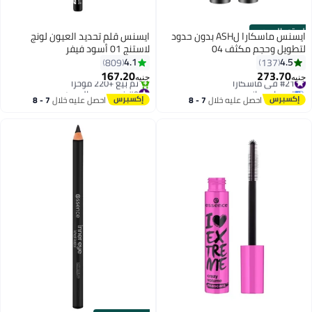
الستور الرسمي
ايسنس ماسكارا لASH بدون حدود
ايسنس قلم تحديد العيون لونج
لتطويل وحجم مكثف 04
لاستنج 01 أسود فيفر
4.1
4.5
809
137
167.20
273.70
#21 في ماسكارا
جنيه
جنيه
4
توصيل مجاني
#9 في محدد العيون
#21 في ماسكارا
توصيل مجاني
احصل عليه خلال
7 - 8
احصل عليه خلال
7 - 8
تم بيع +220 مؤخرًا
اغسطس
اغسطس
#9 في محدد العيون