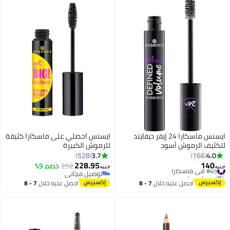
ايسنس ماسكارا 24 إيفر ديفايند
ايسنس احصلي على ماسكارا كثيفة
لتكثيف الرموش أسود
للرموش الكبيرة
3.7
4.0
528
166
228.95
140
#45 في ماسكارا
252
خصم 9%
جنيه
جنيه
2
2
توصيل مجاني
توصيل مجاني
#45 في ماسكارا
توصيل مجاني
احصل عليه خلال
7 - 8
احصل عليه خلال
7 - 8
اغسطس
اغسطس