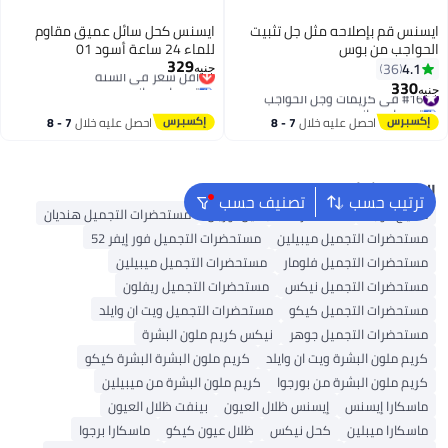
ايسنس قم بإصلاحه مثل جل تثبيت
ايسنس كحل سائل عميق مقاوم
الحواجب من بوس
للماء 24 ساعة أسود 01
329
أقل سعر في السنة
4.1
36
جنيه
توصيل مجاني
330
#16 في كريمات وجل الحواجب
جنيه
أقل سعر في السنة
توصيل مجاني
#16 في كريمات وجل الحواجب
احصل عليه خلال
7 - 8
احصل عليه خلال
7 - 8
اغسطس
اغسطس
البحث الشائع
ترتيب حسب
تصنيف حسب
مكياج الوجه
مستحضرات التجميل لوريال
مستحضرات التجميل هنديان
مستحضرات التجميل ميبيلين
مستحضرات التجميل فور إيفر 52
مستحضرات التجميل فلومار
مستحضرات التجميل ميبيلين
مستحضرات التجميل نيكس
مستحضرات التجميل ريفلون
مستحضرات التجميل كيكو
مستحضرات التجميل ويت ان وايلد
مستحضرات التجميل جوهر
نيكس كريم ملون البشرة
كريم ملون البشرة ويت ان وايلد
كريم ملون البشرة البشرة كيكو
كريم ملون البشرة من بورجوا
كريم ملون البشرة من ميبيلين
ماسكارا إيسنس
إيسنس ظلال العيون
بينفت ظلال العيون
ماسكارا ميبلين
كحل نيكس
ظلال عيون كيكو
ماسكارا برجوا