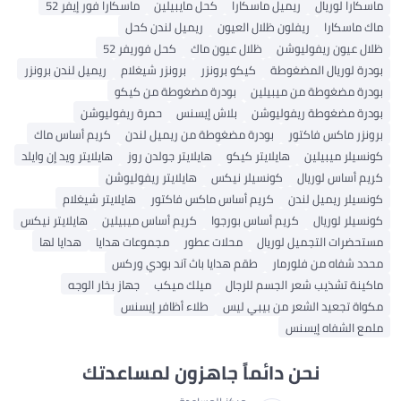
ماسكارا لوريال
ريميل ماسكارا
كحل مايبيلين
ماسكارا فور إيفر 52
ماك ماسكارا
ريفلون ظلال العيون
ريميل لندن كحل
ظلال عيون ريفوليوشن
ظلال عيون ماك
كحل فوريفر 52
بودرة لوريال المضغوطة
كيكو برونزر
برونزر شيغلام
ريميل لندن برونزر
بودرة مضغوطة من ميبيلين
بودرة مضغوطة من كيكو
بودرة مضغوطة ريفوليوشن
بلاش إيسنس
حمرة ريفوليوشن
برونزر ماكس فاكتور
بودرة مضغوطة من ريميل لندن
كريم أساس ماك
كونسيلر ميبيلين
هايلايتر كيكو
هايلايتر جولدن روز
هايلايتر ويد إن وايلد
كريم أساس لوريال
كونسيلر نيكس
هايلايتر ريفوليوشن
كونسيلر ريميل لندن
كريم أساس ماكس فاكتور
هايلايتر شيغلام
كونسيلر لوريال
كريم أساس بورجوا
كريم أساس ميبيلين
هايلايتر نيكس
مستحضرات التجميل لوريال
محلات عطور
مجموعات هدايا
هدايا لها
محدد شفاه من فلورمار
طقم هدايا باث آند بودي وركس
ماكينة تشذيب شعر الجسم للرجال
ميلك ميكب
جهاز بخار الوجه
مكواة تجعيد الشعر من بيبي ليس
طلاء أظافر إيسنس
ملمع الشفاه إيسنس
نحن دائماً جاهزون لمساعدتك