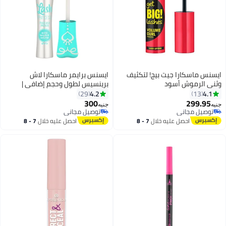
ايسنس ماسكارا جيت بيج! لتكثيف
ايسنس برايمر ماسكارا لاش
وثني الرموش أسود
برينسيس لطول وحجم إضافي |
برايمر نباتي مكثف | تركيبة مكثفة |
4.2
4.1
29
13
فرشاة إيلاستومر لرموش أكثر امتلاءً
300
299.95
جنيه
جنيه
وطولاً | أسود | خالي من البارابين
توصيل مجاني
توصيل مجاني
توصيل مجاني
توصيل مجاني
والميكروبلاستيك 9 مل
احصل عليه خلال
7 - 8
احصل عليه خلال
7 - 8
اغسطس
اغسطس