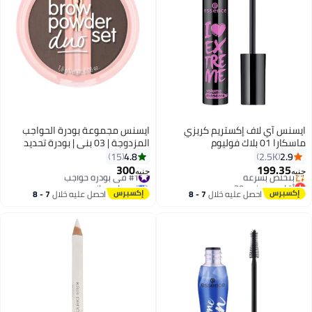
ايسنس آي لاف إكستريم كريزي
ايسنس مجموعة بودرة الحواجب
ماسكارا 01 بلاك فوليوم
المزدوجة | 03 بني | بودرة تحديد
الحواجب الطبيعية | نباتية | خالية من
4.8
2.9
15
2.5K
العطور | تطبيق دقيق وسهل |
300
199.35
#1 في بودرة حواجب
جنيه
جنيه
6
لمسة نهائية ناعمة تدوم طويلاً |
أقل سعر في 30 يوم
توصيل مجاني
توصيل مجاني
#1 في بودرة حواجب
مجموعة مكياج حواجب احترافية |
احصل عليه خلال
7 - 8
احصل عليه خلال
7 - 8
بتخلّص بسرعة
1.80 جرام
اغسطس
اغسطس
أقل سعر في 30 يوم