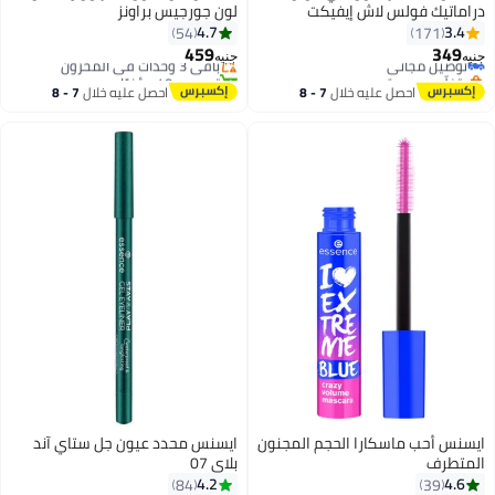
دراماتيك فولس لاش إيفيكت
لون جورجيس براونز
أقل سعر في 7 يوم
4.7
3.4
54
171
توصيل مجاني
459
349
توصيل مجاني
باقي 3 وحدات في المخزون
جنيه
جنيه
بتخلّص بسرعة
تم بيع +40 مؤخرًا
توصيل مجاني
أقل سعر في 7 يوم
احصل عليه خلال
7 - 8
احصل عليه خلال
7 - 8
اغسطس
اغسطس
ايسنس أحب ماسكارا الحجم المجنون
ايسنس محدد عيون جل ستاي آند
المتطرف
بلاي 07
4.2
4.6
84
39