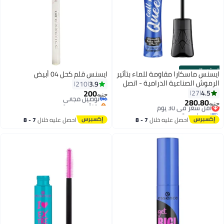
الستور الرسمي
ايسنس ماسكارا مقاومة للماء بتأثير
ايسنس قلم كحل 04 أبيض
الرموش الصناعية الدرامية - اتصل
3.9
210
بي ملكة
200
4.5
27
توصيل مجاني
جنيه
280.80
بتخلّص بسرعة
أقل سعر في 30 يوم
جنيه
3
توصيل مجاني
توصيل مجاني
أقل سعر في 30 يوم
احصل عليه خلال
7 - 8
احصل عليه خلال
7 - 8
اغسطس
اغسطس