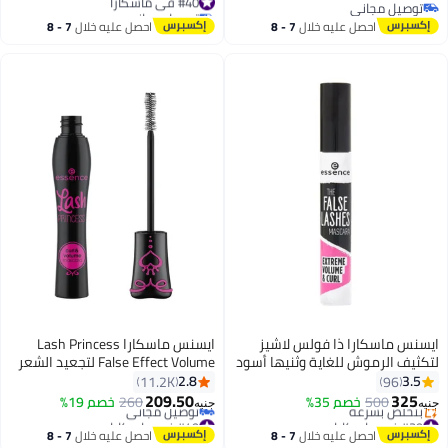
توصيل مجاني
توصيل مجاني
توصيل مجاني
#40 في ماسكارا
احصل عليه خلال
7 - 8
احصل عليه خلال
7 - 8
اغسطس
اغسطس
ايسنس ماسكارا ذا فولس لاشيز
ايسنس ماسكارا Lash Princess
لتكثيف الرموش للغاية وثنيها أسود
False Effect Volume لتجعيد الشعر
باللون الأسود
2.8
3.5
11.2K
96
209.50
325
500
خصم 35%
260
خصم 19%
جنيه
جنيه
8
#29 في ماسكارا
#49 في ماسكارا
توصيل مجاني
أقل سعر في 7 يوم
احصل عليه خلال
7 - 8
احصل عليه خلال
7 - 8