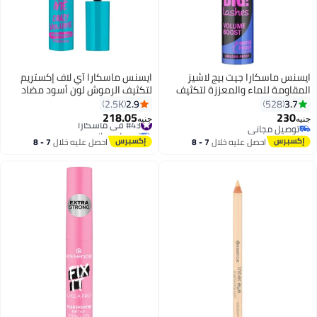
ايسنس ماسكارا جيت بيج لاشيز
ايسنس ماسكارا آي لاف إكستريم
المقاومة للماء والمعززة لتكثيف
لتكثيف الرموش لون أسود مضاد
الرموش أسود
للماء
2.9
3.7
2.5K
528
218.05
230
#43 في ماسكارا
جنيه
جنيه
6
2
توصيل مجاني
توصيل مجاني
توصيل مجاني
#43 في ماسكارا
احصل عليه خلال
7 - 8
احصل عليه خلال
7 - 8
اغسطس
اغسطس