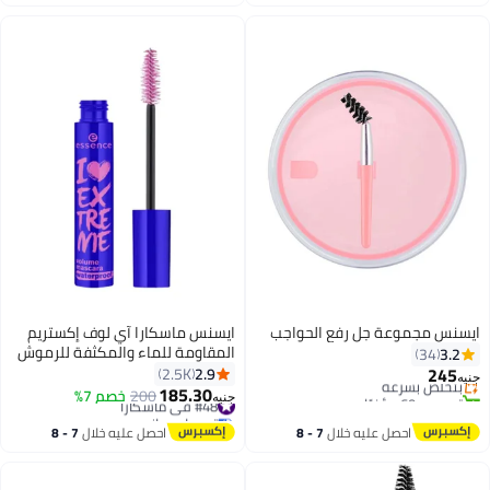
بتخلّص بسرعة
توصيل مجاني
اغسطس
اغسطس
#29 في ماسكارا
#49 في ماسكارا
ايسنس مجموعة جل رفع الحواجب
ايسنس ماسكارا آي لوف إكستريم
#9 في كريمات وجل الحواجب
المقاومة للماء والمكثفة للرموش
3.2
34
توصيل مجاني
أسود 02
245
2.9
2.5K
بتخلّص بسرعة
جنيه
185.30
تم بيع +60 مؤخرًا
#48 في ماسكارا
200
خصم 7%
جنيه
6
#9 في كريمات وجل الحواجب
توصيل مجاني
#48 في ماسكارا
احصل عليه خلال
7 - 8
احصل عليه خلال
7 - 8
اغسطس
اغسطس