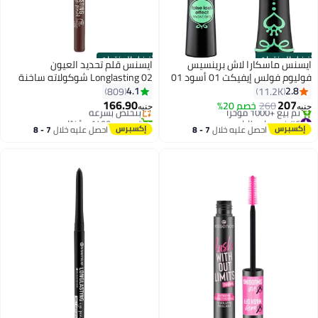
أفضل المنتجات
أفضل المنتجات
ايسنس ماسكارا لاش برينسيس
ايسنس قلم تحديد العيون
فوليوم فولس إيفيكت 01 أسود 01
Longlasting 02 شوكولاته ساخنة
#4 في محدد العيون
أسود
4.1
2.8
809
11.2K
توصيل مجاني
166.90
207
260
خصم 20%
بتخلّص بسرعة
جنيه
جنيه
4
8
#6 في ماسكارا
تم بيع +1400 مؤخرًا
توصيل مجاني
#4 في محدد العيون
احصل عليه خلال
7 - 8
احصل عليه خلال
7 - 8
تم بيع +1000 مؤخرًا
اغسطس
اغسطس
#6 في ماسكارا