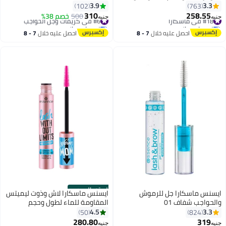
3.9
3.3
102
763
310
258.55
#18 في ماسكارا
#6 في كريمات وجل الحواجب
500
خصم 38%
جنيه
جنيه
2
توصيل مجاني
توصيل مجاني
#18 في ماسكارا
#6 في كريمات وجل الحواجب
احصل عليه خلال
7 - 8
احصل عليه خلال
7 - 8
اغسطس
اغسطس
الستور الرسمي
ايسنس ماسكارا جل للرموش
ايسنس ماسكارا لاش وذوت ليميتس
والحواجب شفاف 01
المقاومة للماء لطول وحجم
استثنائي 03(LE)
4.5
3.3
50
824
280.80
319
#40 في ماسكارا
جنيه
جنيه