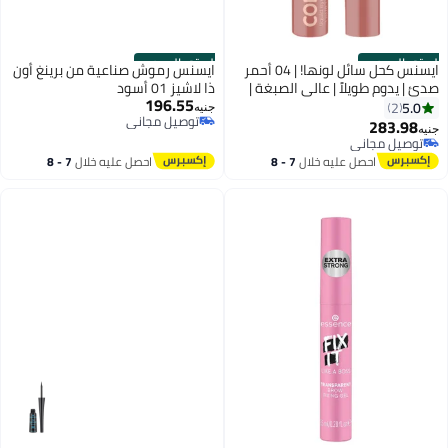
الستور الرسمي
الستور الرسمي
ايسنس كحل سائل لونها! | 04 أحمر
ايسنس رموش صناعية من برينغ أون
صدئ | يدوم طويلاً | عالي الصبغة |
ذا لاشيز 01 أسود
196.55
يجف بسرعة | لمسة غير لامعة |
5.0
2
جنيه
توصيل مجاني
مقاوم للتلطخ | طرف فرشاة دقيق |
283.98
جنيه
توصيل مجاني
نباتي وخالي من العطور | أساسي
توصيل مجاني
توصيل مجاني
لمكياج العيون | 3 مل
احصل عليه خلال
7 - 8
احصل عليه خلال
7 - 8
اغسطس
اغسطس