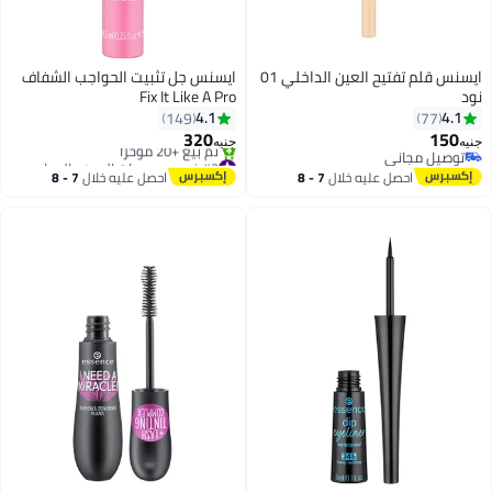
ايسنس قلم تفتيح العين الداخلي 01
ايسنس جل تثبيت الحواجب الشفاف
نود
Fix It Like A Pro
4.1
4.1
149
77
320
150
جنيه
جنيه
توصيل مجاني
#3 في مجموعات العين والحواجب
توصيل مجاني
توصيل مجاني
احصل عليه خلال
7 - 8
احصل عليه خلال
7 - 8
تم بيع +20 مؤخرًا
اغسطس
اغسطس
#3 في مجموعات العين والحواجب