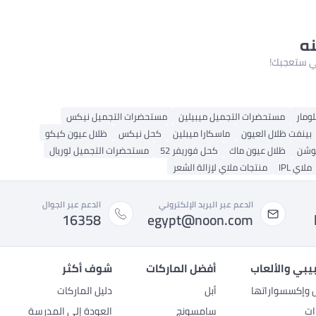
نه
لتي ستعجبك!
ومار
مستحضرات التجميل ميبيلين
مستحضرات التجميل نيكس
بينفت ظلال العيون
ماسكارا ميبلين
كحل نيكس
ظلال عيون كيكو
يوشن
ظلال عيون ماك
كحل فوريفر 52
مستحضرات التجميل لوريال
ملاي IPL
منتجات ملاي لإزالة الشعر
الدعم عبر البريد الإلكتروني
الدعم عبر الجوال
16358
egypt@noon.com
بيبي والألعاب
أفضل الماركات
شوف أكثر
ل وإكسسواراتها
أبل
دليل الماركات
ات
سامسونج
العودة إلى المدرسة