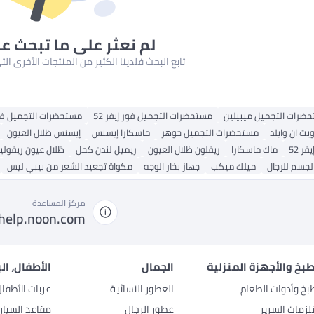
لم نعثر على ما تبحث ع
تابع البحث فلدينا الكثير من المنتجات الأخرى ا
ضرات التجميل ميبيلين
مستحضرات التجميل فور إيفر 52
مستحضرات التجميل فل
ت ان وايلد
مستحضرات التجميل جوهر
ماسكارا إيسنس
إيسنس ظلال العيون
ر 52
ماك ماسكارا
ريفلون ظلال العيون
ريميل لندن كحل
ظلال عيون ريفول
لجسم للرجال
ميلك ميكب
جهاز بخار الوجه
مكواة تجعيد الشعر من بيبي ليس
مركز المساعدة
help.noon.com
بخ والأجهزة المنزلية
الجمال
الأطفال، ال
بخ وأدوات الطعام
العطور النسائية
عربات الأطفا
زمات السرير
عطور الرجال
مقاعد السيار