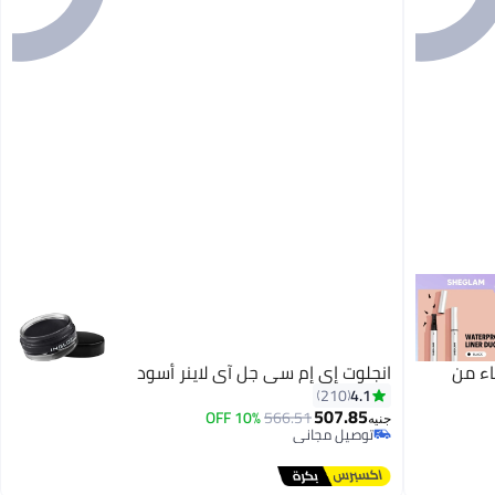
اء من
انجلوت إي إم سي جل آي لاينر أسود
4.1
210
507.85
10% OFF
566.51
جنيه
توصيل مجاني
توصيل مجاني