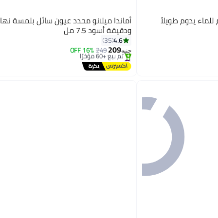
للماء يدوم طويلاً
أماندا ميلانو محدد عيون سائل بلمسة نهائ
ودقيقة أسود 7.5 مل
4.6
35
209
16% OFF
249
جنيه
#19 في محدد العيون
توصيل مجاني
تم بيع +60 مؤخرًا
#19 في محدد العيون