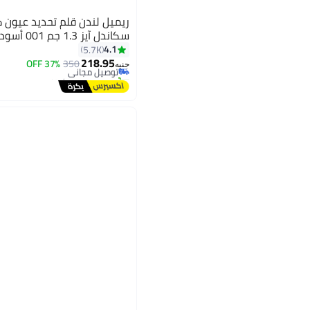
ريميل لندن قلم تحديد عيون ك
سكاندل آيز 1.3 جم 001 أسود
#5 في محدد العيون
4.1
5.7K
أقل سعر في 30 يوم
218.95
توصيل مجاني
350
37% OFF
10
جنيه
تم بيع +490 مؤخرًا
#5 في محدد العيون