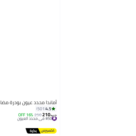
أماندا محدد عيون بودرة مضاد
4.5
501
210
#50 في محدد العيون
250
16% OFF
جنيه
توصيل مجاني
#50 في محدد العيون