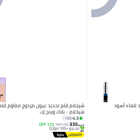
 للماء أسود
شيجلام قلم تحديد عيون مزدوج مقاوم للم
شيخلام - بلاك وينج إت
4.3
186
335
12% OFF
381.92
جنيه
#13 في محدد العيون
توصيل مجاني
تم بيع +100 مؤخرًا