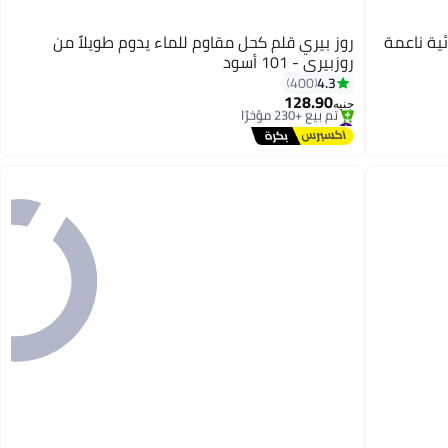
ية ناعمة
روز بيري قلم كحل مقاوم للماء يدوم طويلاً من
روزبيري - 101 أسود
4.3
400
128.90
جنيه
#11 في محدد العيون
توصيل مجاني
تم بيع +230 مؤخرًا
#11 في محدد العيون