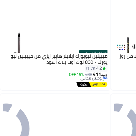
الستور الرسمي
 من روز
ميبيلين نيويورك ايلاينر هايبر ايزي من ميبيلين نيو
يورك - 800 نوك أوت بلاك أسود
#7 في محدد العيون
4.2
1.7K
أقل سعر في 30 يوم
411
488
توصيل مجاني
15% OFF
جنيه
تم بيع +120 مؤخرًا
#7 في محدد العيون