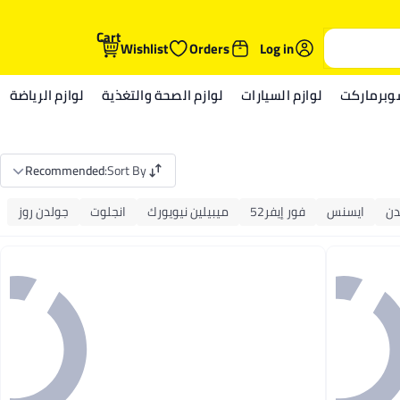
Cart
Wishlist
Orders
Log in
وبرماركت
لوازم السيارات
لوازم الصحة والتغذية
لوازم الرياضة
Recommended
:
Sort By
دن
ايسنس
فور إيفر52
ميبيلين نيويورك
انجلوت
جولدن روز