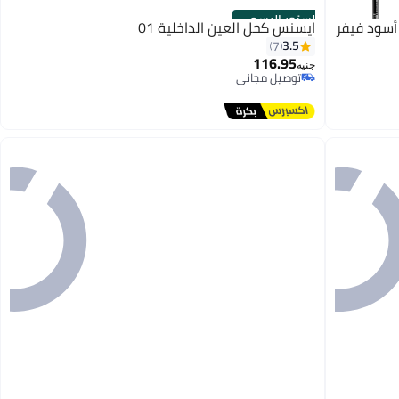
الستور الرسمي
ايسنس كحل العين الداخلية 01
3.5
7
116.95
جنيه
توصيل مجاني
توصيل مجاني