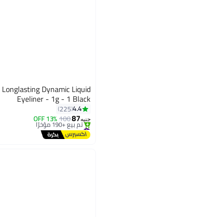
onglasting Dynamic Liquid
Eyeliner - 1g - 1 Black
4.4
225
87
13% OFF
100
جنيه
#14 في محدد العيون
توصيل مجاني
تم بيع +190 مؤخرًا
#14 في محدد العيون