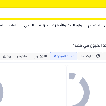
ل والبرفيوم
لوازم البيت والأجهزة المنزلية
البيبي
الألعاب
الس
د العيون في مصر
"
الماركة
محدد العيون
اللون
:
بني
فلورمار
ريميل لن