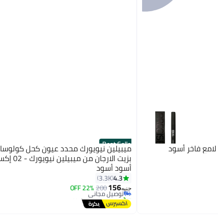
Best Seller
لامع فاخر أسود
ميبيلين نيويورك محدد عيون كحل كولوسال
بزيت الارجان من م
أسود أسود
#2 في محدد العيون
4.3
3.3K
أقل سعر في 7 يوم
156
200
توصيل مجاني
22% OFF
جنيه
تم بيع +1200 مؤخرًا
#2 في محدد العيون