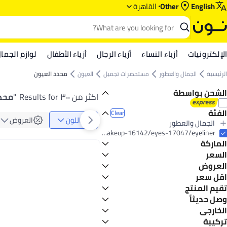
English
Other
القاهرة
الإلكترونيات
أزياء النساء
أزياء الرجال
أزياء الأطفال
لوازم الجما
الرئيسية
الجمال والعطور
مستحضرات تجميل
العيون
محدد العيون
الشحن بواسطة
اكثر من ٣٠٠ Results for
"
محد
الفئة
Clear
اللون
العروض
الجمال والعطور
All الجمال والعطور
beauty/makeup-16142/eyes-17047/eyeliner
الماركة
مستحضرات تجميل
All مستحضرات تجميل
السعر
العيون
العروض
GO
TO
All العيون
فلورمار
اقل سعر
عروض الميجا
محدد العيون
ايسنس
تقيم المنتج
أقل سعر في السنة
أقلام الحواجب
فور إيفر52
أقل سعر في 30 يوم
0 Star or more
وصل حديثاً
ريميل لندن
أقل سعر في 7 يوم
آخر 7 أيام
الخارجي
ميبيلين نيويورك
آخر 30 يوماً
تركيبة
انجلوت
مطفي
5
1.8