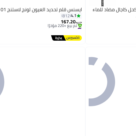
حل كاجال مضاد للماء
ايسنس قلم تحديد العيون لونج لاستنج 01 أسود فيفر
4.1
812
167.20
جنيه
#9 في محدد العيون
4
توصيل مجاني
تم بيع +220 مؤخرًا
#9 في محدد العيون