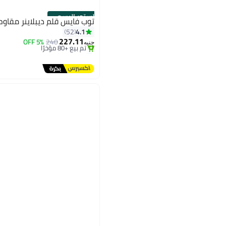
الستور الرسمي
توب فايس قلم ديبلاينر مقاوم 
4.1
52
227.11
5% OFF
240
جنيه
توصيل مجاني
باقي 3 وحدات في المخزون
تم بيع +80 مؤخرًا
توصيل مجاني