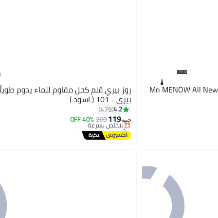
Mn MENOW All New L
روز بيري قلم كحل مقاوم للماء يدوم طويلًا
بيري - 101 ( اسود )
#10 في محدد العيون
4.2
479
توصيل مجاني
119
200
بتخلّص بسرعة
40% OFF
7
جنيه
تم بيع +270 مؤخرًا
#10 في محدد العيون