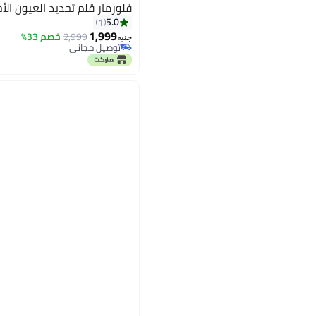
فلورمار قلم تحديد العيون الأخضر PCL008 أعم
5.0
1
1,999
2,999
خصم 33%
جنيه
توصيل مجاني
8
توصيل مجاني