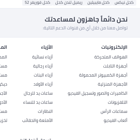
كحل نيكس
كحل مايبيلين
ريميل لندن كحل
كحل فوريفر 52
نحن دائماً جاهزون لمساعدتك
تواصل معنا من خلال أي من قنوات الدعم التالية:
الإلكترونيات
الأزياء
المط
الهواتف المتحركة
أزياء نسائية
المط
أجهزة التابلت
أزياء رجالية
مستل
أجهزة الكمبيوتر المحمولة
أزياء البنات
مستل
الأجهزة المنزلية
أزياء الأولاد
ديكو
الكاميرات والصور وتسجيل الفيديو
ساعات يد للرجال
الأج
التلفزيونات
ساعات يد للنساء
الأد
سماعات الرأس
النظارات
مستل
ألعاب الفيديو
الأمتعة والحقائب
تخزي