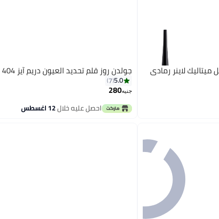
ميتاليك لاينر رمادي
جولدن روز قلم تحديد العيون دريم آيز 404
5.0
7
280
جنيه
احصل عليه خلال
12 اغسطس