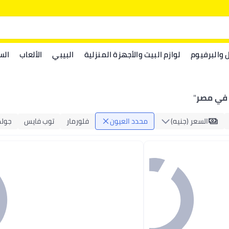
ل والبرفيوم
لوازم البيت والأجهزة المنزلية
البيبي
الألعاب
الس
 في مصر
"
السعر (جنيه)
محدد العيون
فلورمار
توب فايس
جولد