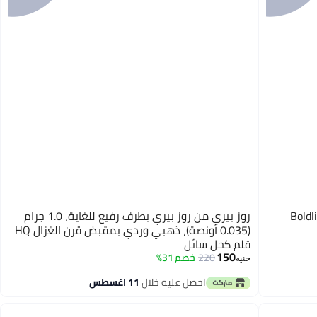
Boldli
روز بيري من روز بيري بطرف رفيع للغاية، 1.0 جرام
(0.035 أونصة)، ذهبي وردي بمقبض قرن الغزال HQ
قلم كحل سائل
150
220
خصم 31%
جنيه
احصل عليه خلال
11 اغسطس