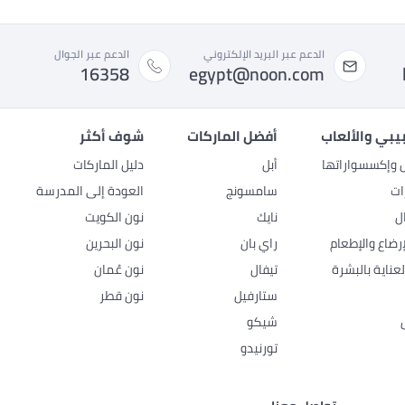
الدعم عبر البريد الإلكتروني
الدعم عبر الجوال
16358
egypt@noon.com
بيبي والألعاب
أفضل الماركات
شوف أكثر
ل وإكسسواراتها
أبل
دليل الماركات
ات
سامسونج
العودة إلى المدرسة
ل
نايك
نون الكويت
رضاع والإطعام
راي بان
نون البحرين
عناية بالبشرة
تيفال
نون عُمان
ستارفيل
نون قطر
شيكو
تورنيدو