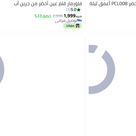
ق ليلة
فلورمار قلم عين أخضر من جرين أب
5.0
1
1,999
2,999
خصم 33%
جنيه
توصيل مجاني
8
توصيل مجاني