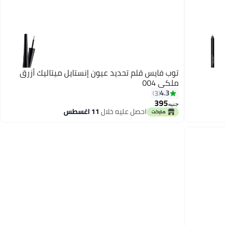
توب فايس قلم تحديد عيون إنستايل ميتاليك أزرق
ملكي 004
4.3
3
395
جنيه
احصل عليه خلال
11 اغسطس