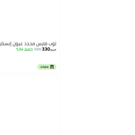
توب فايس محدد عيون إنستايل 
330
500
خصم 34%
جنيه