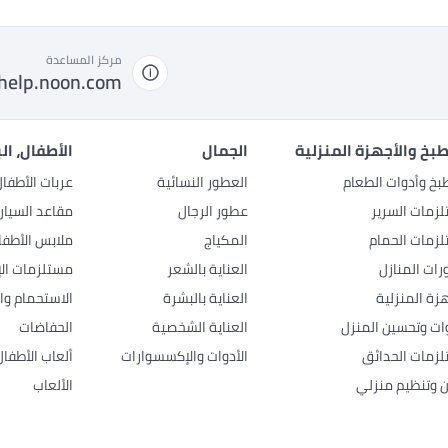
مركز المساعدة
help.noon.com
بخ والأجهزة المنزلية
الجمال
الأطفال، ال
بخ وأدوات الطعام
العطور النسائية
عربات الأطفا
زمات السرير
عطور الرجال
مقاعد السيار
زمات الحمام
المكياج
ملابس الأطفا
رات المنازل
العناية بالشعر
مستلزمات الإ
هزة المنزلية
العناية بالبشرة
الاستحمام وال
وات وتحسين المنزل
العناية الشخصية
الحفاضات
زمات الحدائق
الأدوات والإكسسوارات
ألعاب الأطفال
ن وتنظيم منزلي
الألعاب