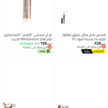
ايسنس كحل سائل عميق مقاوم
ام ان ارسمي "الآيلاينر" كالمحترفين!
للماء 24 ساعة أسود 01
قلم MN Dynamic Gold الجديد
199
328
أقل سعر في السنة
299
خصم 33%
جنيه
جنيه
توصيل مجاني
أقل سعر في السنة
أقل سعر في السنة
أقل سعر في السنة