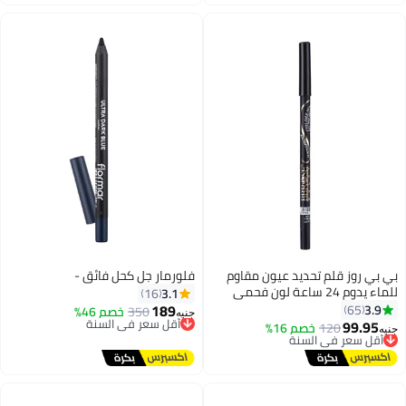
تم بيع +10 مؤخرًا
أقل سعر في السنة
بي بي روز قلم تحديد عيون مقاوم
فلورمار جل كحل فائق -
للماء يدوم 24 ساعة لون فحمي
3.1
16
أسود - 1.5 جم
189
3.9
65
350
خصم 46%
أقل سعر في السنة
جنيه
99.95
توصيل مجاني
120
أقل سعر في السنة
خصم 16%
جنيه
6
أقل سعر في السنة
توصيل مجاني
أقل سعر في السنة