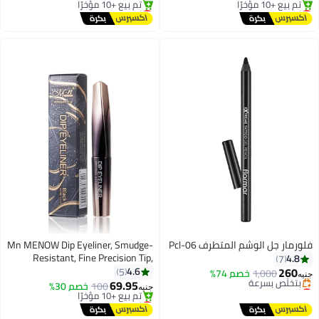
أقل سعر في السنة
أقل سعر في السنة
توصيل مجاني
توصيل مجاني
تم بيع +10 مؤخرًا
تم بيع +10 مؤخرًا
أقل سعر في السنة
أقل سعر في السنة
فلورمار جل الوشم المتطرف Pcl-06
Mn MENOW Dip Eyeliner, Smudge-
Resistant, Fine Precision Tip,
4.8
7
Black, 3.4ml
260
4.6
5
1,000
خصم 74%
جنيه
69.95
أقل سعر في السنة
100
خصم 30%
جنيه
توصيل مجاني
أقل سعر في السنة
بتخلّص بسرعة
توصيل مجاني
أقل سعر في السنة