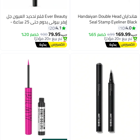
هاندايان Handaiyan Double Head
Ever Beauty قلم تحديد العيون جل
Seal Stamp Eyeliner Black
إيفر بيوتي يدوم حتى 25 ساعة -
103 بيج فاتح
4.1
4.0
20
10
79.95
169.99
499
خصم 65%
100
خصم 20%
جنيه
جنيه
6
أقل سعر في السنة
أقل سعر في السنة
توصيل مجاني
توصيل مجاني
تم بيع +20 مؤخرًا
تم بيع +20 مؤخرًا
أقل سعر في السنة
أقل سعر في السنة