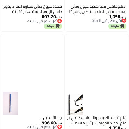
ادهوماكس قلم تحديد عيون سائل
محدد عيون سائل مقاوم للماء، يدوم
أسود مقاوم للماء والتلطخ، يدوم 12
طوال اليوم، لمسة نهائية ثابتة،
607.20
1,058
أقل سعر في السنة
ساعة، برأس لباد، مثالي لمكياج
مقاوم للتلطخ والانتقال (أزرق)
جنيه
جنيه
توصيل مجاني
أقل سعر في السنة
العيون النسائي، ناعم، سريع الجفاف،
أقل سعر في السنة
أقل سعر في السنة
غني بالأصباغ - غطاء ذهبي
قلم تحديد العيون والحواجب 2 في 1،
جارٍ التحميل...
996.60
قلم تحديد الحواجب برأس متشعب،
أقل سعر في السنة
جنيه
1,058
توصيل مجاني
أقل سعر في السنة
يدوم طويلاً ومقاوم للماء، (كحل
جنيه