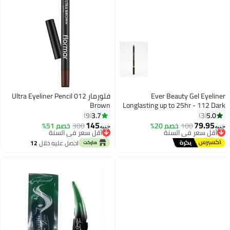
Ever Beauty Gel Eyeliner
فلورمار Ultra Eyeliner Pencil 012
Brown
Longlasting up to 25hr - 112 Dark
Brown
3.7
5.0
9
3
145
79.95
100
أقل سعر في السنة
خصم 20%
300
خصم 51%
أقل سعر في السنة
جنيه
جنيه
توصيل مجاني
باقي 1 وحدات في المخزون
أقل سعر في السنة
أقل سعر في السنة
احصل عليه خلال
12
اغسطس