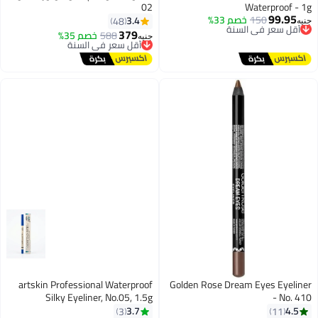
02
Waterproof - 1g
99.95
150
أقل سعر في السنة
خصم 33%
3.4
48
جنيه
توصيل مجاني
379
588
خصم 35%
أقل سعر في السنة
جنيه
8
أقل سعر في السنة
توصيل مجاني
أقل سعر في السنة
artskin Professional Waterproof
Golden Rose Dream Eyes Eyeliner
Silky Eyeliner, No.05, 1.5g
- No. 410
3.7
4.5
3
11