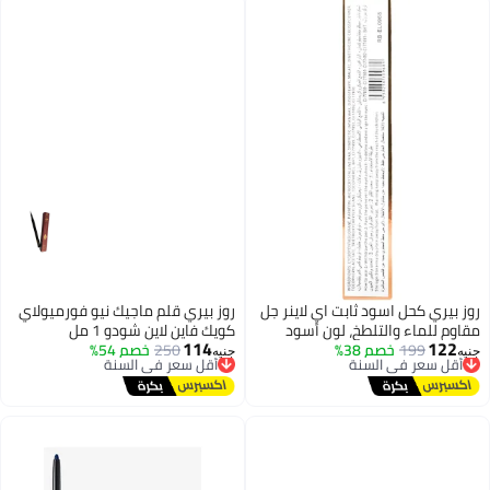
روز بيري كحل اسود ثابت اي لاينر جل
روز بيري قلم ماجيك نيو فورميولاي
مقاوم للماء والتلطخ، لون أسود
كويك فاين لاين شودو 1 مل
114
122
199
طبيعي تمامًا. ١.٢ جرام RB-EL0968
خصم 38%
أقل سعر في السنة
250
خصم 54%
أقل سعر في السنة
جنيه
جنيه
توصيل مجاني
توصيل مجاني
أقل سعر في السنة
أقل سعر في السنة