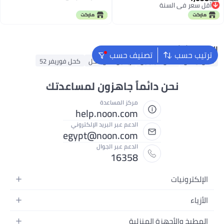
أقل سعر في السنة
توصيل مجاني
أسود - حواجب بنية داكنة)
أقل سعر في السنة
البحث الشائع
ترتيب حسب
تصنيف حسب
كحل نيكس
كحل مايبيلين
ريميل لندن كحل
كحل فوريفر 52
نحن دائماً جاهزون لمساعدتك
مركز المساعدة
help.noon.com
الدعم عبر البريد الإلكتروني
egypt@noon.com
الدعم عبر الجوال
16358
الإلكترونيات
الهواتف المتحركة
الأزياء
أجهزة التابلت
أزياء نسائية
المطبخ والأجهزة المنزلية