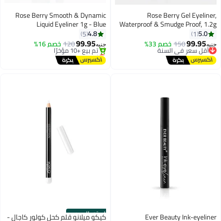
Rose Berry Smooth & Dynamic
Rose Berry Gel Eyeliner,
Liquid Eyeliner 1g - Blue
Waterproof & Smudge Proof, 1.2g
4.8
5.0
5
1
99.95
99.95
150
أقل سعر في السنة
خصم 33%
120
خصم 16%
جنيه
جنيه
توصيل مجاني
أقل سعر في السنة
أقل سعر في السنة
توصيل مجاني
تم بيع +10 مؤخرًا
أقل سعر في السنة
الستور الرسمي
Ever Beauty Ink-eyeliner
كيكو ميلانو قلم كحل كولور كاجال -