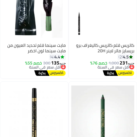
كاتريس قلم كاتريس كاليغراف برو
مايت سينما قلم تحديد العيون من
بريسايز ماتر لاينر 20H
مايت سينما لون اخضر
4.4
4.5
4
2
135
231
1,000
خصم 76%
أقل سعر في السنة
300
خصم 55%
أقل سعر في السنة
جنيه
جنيه
توصيل مجاني
توصيل مجاني
أقل سعر في السنة
أقل سعر في السنة