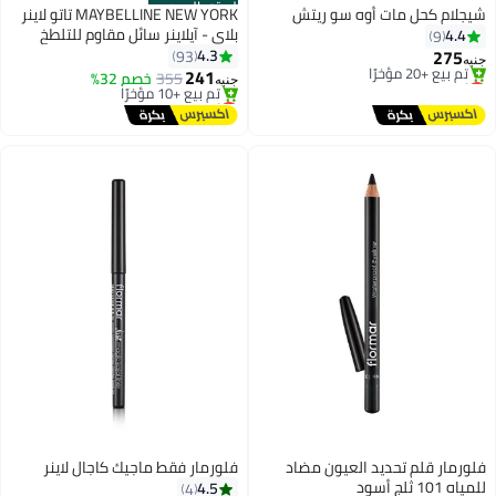
الستور الرسمي
شيجلام كحل مات أوه سو ريتش
MAYBELLINE NEW YORK تاتو لاينر
بلاي - آيلاينر سائل مقاوم للتلطخ
4.4
9
ويدوم طويلاً ومقاوم للماء
275
4.3
93
جنيه
241
أقل سعر في السنة
355
خصم 32%
جنيه
6
توصيل مجاني
أقل سعر في السنة
تم بيع +20 مؤخرًا
توصيل مجاني
أقل سعر في السنة
تم بيع +10 مؤخرًا
أقل سعر في السنة
فلورمار قلم تحديد العيون مضاد
فلورمار فقط ماجيك كاجال لاينر
للمياه 101 ثلج أسود
4.5
4