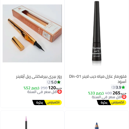
فلورمار عازل مياه ديب لاينر Dln-01
روز بيري بيرفكتلي ريل أيلاينر
أسود
5.0
2
120
3.9
3
250
خصم 52%
أقل سعر في السنة
جنيه
265
توصيل مجاني
400
خصم 33%
أقل سعر في السنة
جنيه
أقل سعر في السنة
توصيل مجاني
أقل سعر في السنة