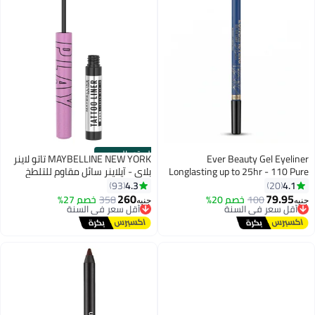
الستور الرسمي
Ever Beauty Gel Eyeliner
MAYBELLINE NEW YORK تاتو لاينر
Longlasting up to 25hr - 110 Pure
بلاي - آيلاينر سائل مقاوم للتلطخ
Blue
ويدوم طويلاً ومقاوم للماء
4.3
4.1
93
20
260
79.95
100
أقل سعر في السنة
خصم 20%
358
خصم 27%
أقل سعر في السنة
جنيه
جنيه
6
6
توصيل مجاني
توصيل مجاني
أقل سعر في السنة
أقل سعر في السنة