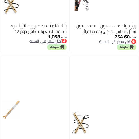
روز جولد محدد عيون - محدد عيون
بلاك قلم تحديد عيون سائل أسود
سائل مطفي داكن، يدوم طويلاً،
مقاوم للماء والتلطخ، يدوم 12
1,058
754.60
مقاوم للتلطخ، مقاوم للماء، يدوم 48
أقل سعر في السنة
ساعة، برأس لباد، مثالي لمكياج
جنيه
جنيه
أقل سعر في السنة
توصيل مجاني
ساعة - أسود مطفي
العيون النسائي، ناعم، سريع الجفاف،
أقل سعر في السنة
أقل سعر في السنة
غني بالأصباغ - غطاء ذهبي