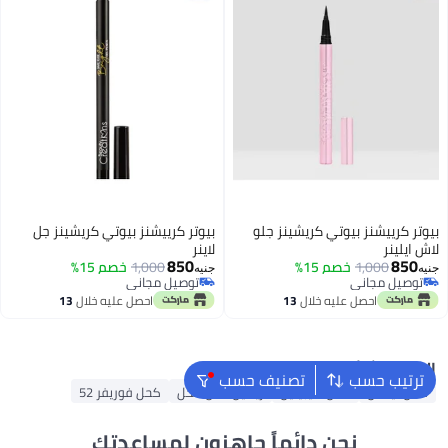
بيوتر كرييشنز بيوتي كريشينز جلو
بيوتر كرييشنز بيوتي كريشينز جل
لاش ايلينر
لاينر
850
850
1,000
خصم 15%
1,000
خصم 15%
جنيه
جنيه
توصيل مجاني
توصيل مجاني
توصيل مجاني
توصيل مجاني
احصل عليه خلال
13
احصل عليه خلال
13
اغسطس
اغسطس
البحث الشائع
ترتيب حسب
تصنيف حسب
كحل نيكس
كحل مايبيلين
ريميل لندن كحل
كحل فوريفر 52
نحن دائماً جاهزون لمساعدتك