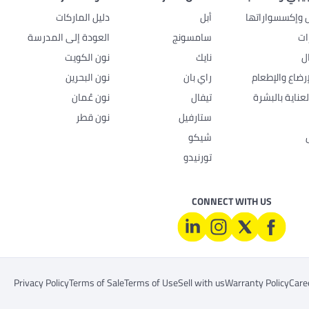
ل وإكسسواراتها
أبل
دليل الماركات
ات
سامسونج
العودة إلى المدرسة
ل
نايك
نون الكويت
رضاع والإطعام
راي بان
نون البحرين
عناية بالبشرة
تيفال
نون عُمان
ستارفيل
نون قطر
شيكو
تورنيدو
CONNECT WITH US
Privacy Policy
Terms of Sale
Terms of Use
Sell with us
Warranty Policy
Care