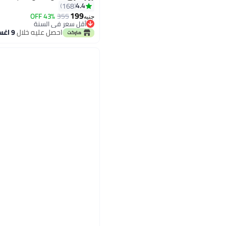
4.4
168
199
43% OFF
355
جنيه
أقل سعر في السنة
أقل سعر في السنة
احصل عليه خلال
9 اغسطس