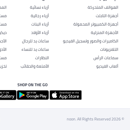
الهواتف المتحركة
أزياء نسائية
المط
أجهزة التابلت
أزياء رجالية
مستل
أجهزة الكمبيوتر المحمولة
أزياء البنات
مستل
الأجهزة المنزلية
أزياء الأولاد
ديكو
الكاميرات والصور وتسجيل الفيديو
ساعات يد للرجال
الأج
التلفزيونات
ساعات يد للنساء
الأد
سماعات الرأس
النظارات
مستل
ألعاب الفيديو
الأمتعة والحقائب
تخزي
SHOP ON THE GO
© 2026 noon. All Rights Reserved