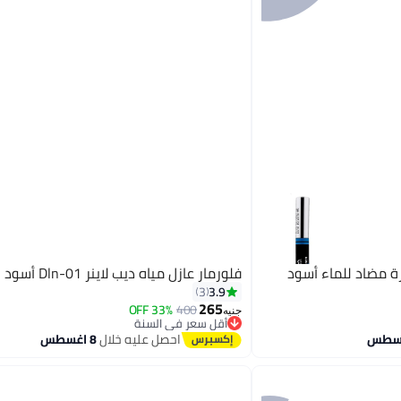
رة مضاد للماء أسود
فلورمار عازل مياه ديب لاينر Dln-01 أسود
3.9
3
265
33% OFF
400
جنيه
أقل سعر في السنة
توصيل مجاني
احصل عليه خلال
8 اغسطس
أقل سعر في السنة