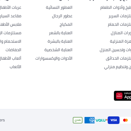
بخ وأدوات الطعام
العطور النسائية
عربات الأطفا
زمات السرير
عطور الرجال
مقاعد السيار
زمات الحمام
المكياج
ملابس الأطفا
رات المنازل
العناية بالشعر
مستلزمات الإ
هزة المنزلية
العناية بالبشرة
الاستحمام وال
وات وتحسين المنزل
العناية الشخصية
الحفاضات
زمات الحدائق
الأدوات والإكسسوارات
ألعاب الأطفال
ن وتنظيم منزلي
الألعاب
ers