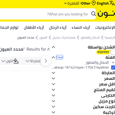
English
Other
القاهرة
الإلكترونيات
أزياء النساء
أزياء الرجال
أزياء الأطفال
لوازم الجما
الرئيسية
الجمال والعطور
مستحضرات تجميل
العيون
محدد العيون
الشحن بواسطة
٨ Results for
"
محدد العيون
الفئة
Clear
الماركة
اللون
الجمال والعطور
All الجمال والعطور
beauty/makeup-16142/eyes-17047/eyeliner
الماركة
مستحضرات تجميل
All مستحضرات تجميل
السعر
العيون
اقل سعر
GO
TO
All العيون
فلورمار
تقيم المنتج
أقل سعر في السنة
محدد العيون
ايسنس
0 Star or more
الخارجي
أوريفليم
مطفي
نوع مزيل
روز بيري
المنظفات
تارجت سكين
4.8
3.9
ذا وان
مناديل مبللة
تركيبة
أماندا ميلانو
جميع أنواع البشرة