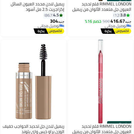
الستور الرسمي
RIMMEL LONDON قلم تحديد
ريميل لندن محدد العيون السائل
العيون جل متعدد الألوان من ريميل
إكزاجريت 2.5 مل أسود
ثريل سيكر، 003 برونز راش، 1.2 جرام
4.5
3.8
867
12
304
416.67
500
خصم 16%
جنيه
جنيه
توصيل مجاني
توصيل مجاني
توصيل مجاني
تم بيع +10 مؤخرًا
توصيل مجاني
الستور الرسمي
RIMMEL LONDON قلم تحديد
ريميل لندن جل تحديد الحواجب خفيف
العيون جل متعدد الألوان من ريميل
الوزن براو ذيس واي بلوند