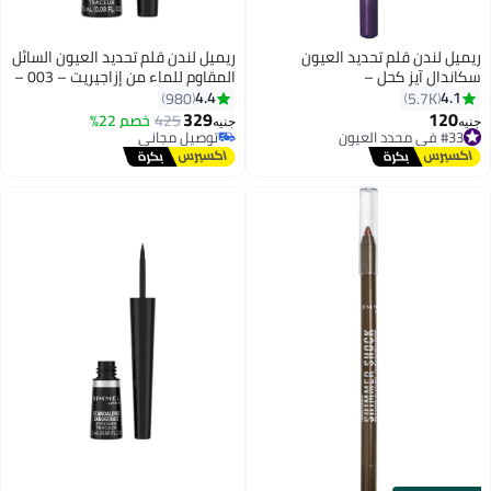
ريميل لندن قلم تحديد العيون
ريميل لندن قلم تحديد العيون السائل
سكاندال آيز كحل –
المقاوم للماء من إزاجيريت – 003 –
أسود
4.4
4.1
980
5.7K
329
120
425
خصم 22%
جنيه
جنيه
10
#33 في محدد العيون
توصيل مجاني
توصيل مجاني
تم بيع +20 مؤخرًا
#33 في محدد العيون
توصيل مجاني