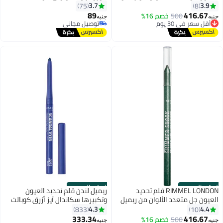
ثريل سيكر، 002 بلش بيري بلاست،
3.7
3.9
75
8
1.2 جرام
89
416.67
500
خصم 16%
جنيه
جنيه
أقل سعر في 30 يوم
توصيل مجاني
توصيل مجاني
تم بيع +20 مؤخرًا
أقل سعر في 30 يوم
توصيل مجاني
الستور الرسمي
الستور الرسمي
RIMMEL LONDON قلم تحديد
ريميل لندن قلم تحديد العيون
العيون جل متعدد الألوان من ريميل
وتكبيرها سكاندال آيز أزرق كوبالت
ثريل سيكر، 004 فلاش الغابة، 1.2
04
4.3
4.4
833
10
أقل سعر في 7 يوم
جرام
333.34
416.67
500
خصم 16%
توصيل مجاني
جنيه
جنيه
6