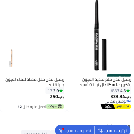
الستور الرسمي
ريميل لندن قلم تحديد العيون
ريميل لندن كحل مضاد للماء لعيون
وتكبيرها سكاندال آيز 01 أسود
جريئة نود
كثيف
3.9
4.3
17
833
250
333.34
جنيه
جنيه
6
توصيل مجاني
توصيل مجاني
احصل عليه خلال
12
اغسطس
البحث الشائع
ترتيب حسب
تصنيف حسب