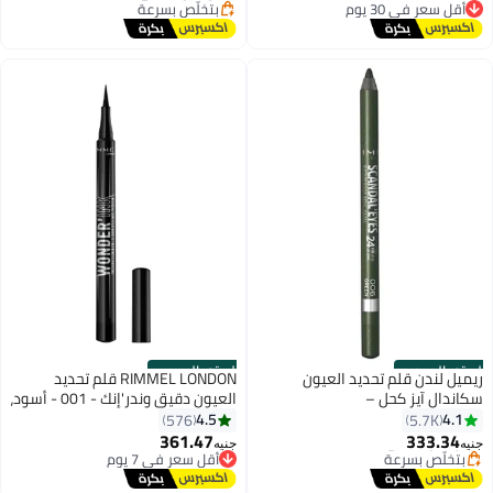
أقل سعر في 30 يوم
بتخلّص بسرعة
توصيل مجاني
أقل سعر في 7 يوم
أقل سعر في 30 يوم
الستور الرسمي
الستور الرسمي
ريميل لندن قلم تحديد العيون
RIMMEL LONDON قلم تحديد
سكاندال آيز كحل –
العيون دقيق وندر'إنك - 001 - أسود،
1 مل
4.5
4.1
576
5.7K
أقل سعر في 7 يوم
361.47
333.34
توصيل مجاني
جنيه
جنيه
10
بتخلّص بسرعة
أقل سعر في 7 يوم
أقل سعر في 7 يوم
توصيل مجاني