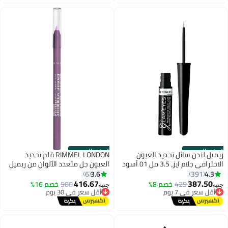
أقل سعر في 7 يوم
الستور الرسمي
الستور الرسمي
ريميل لندن سائل تحديد العيون
RIMMEL LONDON قلم تحديد
الاحترافي جلام آيز، 3.5 مل 01 أسود
العيون جل متعدد الألوان من ريميل
جلامير
ثريل سيكر، 001 حلوى مثلجة، 1.2
3.6
4.3
6
391
جرام
416.67
387.50
425
خصم 8%
500
خصم 16%
جنيه
جنيه
أقل سعر في 7 يوم
أقل سعر في 30 يوم
توصيل مجاني
توصيل مجاني
أقل سعر في 7 يوم
أقل سعر في 30 يوم