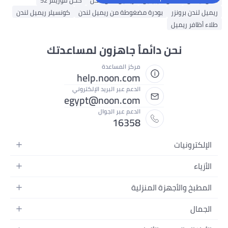
كحل نيكس
كحل مايبيلين
ريميل لندن كحل
كحل فوريفر 52
ريميل لندن برونزر
بودرة مضغوطة من ريميل لندن
كونسيلر ريميل لندن
طلاء أظافر ريميل
نحن دائماً جاهزون لمساعدتك
مركز المساعدة
help.noon.com
الدعم عبر البريد الإلكتروني
egypt@noon.com
الدعم عبر الجوال
16358
الإلكترونيات
الهواتف المتحركة
الأزياء
أجهزة التابلت
أزياء نسائية
المطبخ والأجهزة المنزلية
أجهزة الكمبيوتر المحمولة
أزياء رجالية
المطبخ وأدوات الطعام
الأجهزة المنزلية
الجمال
أزياء البنات
مستلزمات السرير
الكاميرات والصور وتسجيل الفيديو
العطور النسائية