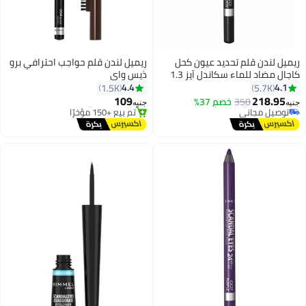
ريميل لندن قلم تحديد عيون كحل
ريميل لندن قلم حواجب احترافي برو
كاجال مضاد للماء سكاندل آيز 1.3
ذيس واي
جم 001 أسود
4.4
4.1
1.5K
5.7K
#5 في محدد العيون
#21 في محدد العيون
109
218.95
أقل سعر في 30 يوم
350
خصم 37%
توصيل مجاني
جنيه
جنيه
5
10
توصيل مجاني
تم بيع +150 مؤخرًا
تم بيع +490 مؤخرًا
#21 في محدد العيون
#5 في محدد العيون