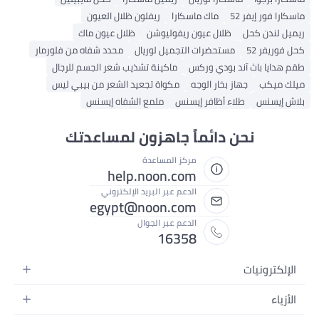
ماسكارا فور إيفر 52
ماك ماسكارا
ريفلون ظلال العيون
ريميل لندن كحل
ظلال عيون ريفوليوشن
ظلال عيون ماك
كحل فوريفر 52
مستحضرات التجميل لوريال
محدد شفاه من فلورمار
طقم هدايا باث آند بودي وركس
ماكينة تشذيب شعر الجسم للرجال
ميلك ميكب
جهاز بخار الوجه
مكواة تجعيد الشعر من بيبي ليس
بلاش إيسنس
طلاء أظافر إيسنس
ملمع الشفاه إيسنس
نحن دائماً جاهزون لمساعدتك
مركز المساعدة
help.noon.com
الدعم عبر البريد الإلكتروني
egypt@noon.com
الدعم عبر الجوال
16358
الإلكترونيات
الهواتف المتحركة
الأزياء
أجهزة التابلت