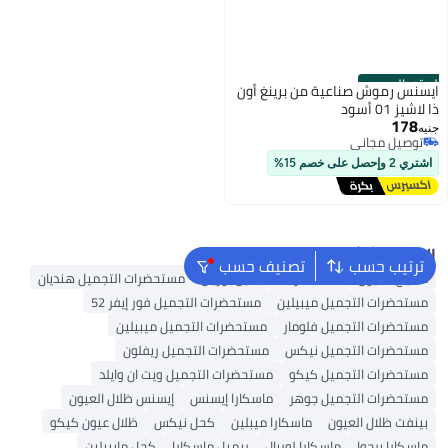
الستور الرسمي
ايسنس رموش صناعية من برينغ أون
ذا لاشيز 01 أسود
178
جنيه
توصيل مجاني
توصيل مجاني
اشتري 2 وإحصل على خصم 15%
البحث الشائع
ترتيب حسب
تصنيف حسب
مكياج العيون
مستحضرات التجميل لوريال
مستحضرات التجميل هنديان
مستحضرات التجميل ميبيلين
مستحضرات التجميل فور إيفر 52
مستحضرات التجميل فلومار
مستحضرات التجميل ميبيلين
مستحضرات التجميل نيكس
مستحضرات التجميل ريفلون
مستحضرات التجميل كيكو
مستحضرات التجميل ويت ان وايلد
مستحضرات التجميل جوهر
ماسكارا إيسنس
إيسنس ظلال العيون
بينفت ظلال العيون
ماسكارا ميبلين
كحل نيكس
ظلال عيون كيكو
ماسكارا برجوا
ماسكارا لوريال
ريميل ماسكارا
كحل مايبيلين