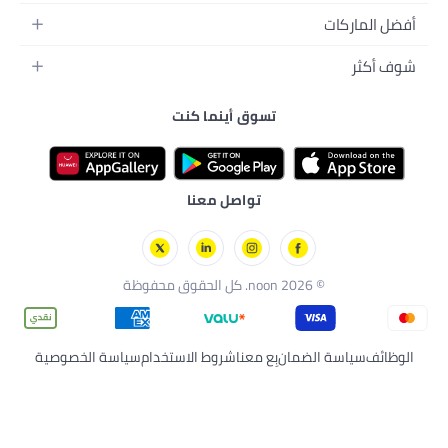
إكسسواراتها
لمنزل
ع والإطعام
ئق
تسوق أينما كنت
رسة
ية بالبشرة
زلي
وارات
تواصل معنا
2 noon. كل الحقوق محفوظة
الضمان
بِع معنا
شروط الاستخدام
سياسة الخصوصية