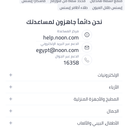
ن
محدد شفاه من فلورمار
ماسكارا إيسنس
طلاء أظافر إيسنس
دائماً جاهزون لمساعدتك
مركز المساعدة
help.noon.com
الدعم عبر البريد الإلكتروني
egypt@noon.com
الدعم عبر الجوال
16358
ة
 المنزلية
 المحمولة
لطعام
ر
 وتسجيل الفيديو
والألعاب
م