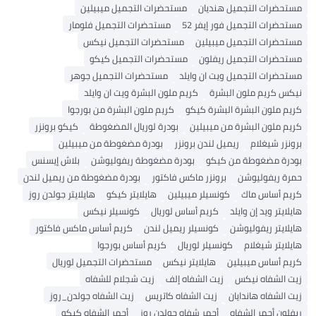
مستحضرات التجميل هنديان
مستحضرات التجميل ميبيلين
مستحضرات التجميل فور إيفر 52
مستحضرات التجميل فلومار
مستحضرات التجميل ميبيلين
مستحضرات التجميل نيكس
مستحضرات التجميل ريفلون
مستحضرات التجميل كيكو
مستحضرات التجميل ويت ان وايلد
مستحضرات التجميل جوهر
نيكس كريم ملون البشرة
كريم ملون البشرة ويت ان وايلد
كريم ملون البشرة البشرة كيكو
كريم ملون البشرة من بورجوا
كريم ملون البشرة من ميبيلين
بودرة لوريال المضغوطة
كيكو برونزر
برونزر شيغلام
ريميل لندن برونزر
بودرة مضغوطة من ميبيلين
بودرة مضغوطة من كيكو
بودرة مضغوطة ريفوليوشن
بلاش إيسنس
حمرة ريفوليوشن
برونزر ماكس فاكتور
بودرة مضغوطة من ريميل لندن
كريم أساس ماك
كونسيلر ميبيلين
هايلايتر كيكو
هايلايتر جولدن روز
هايلايتر ويد إن وايلد
كريم أساس لوريال
كونسيلر نيكس
هايلايتر ريفوليوشن
كونسيلر ريميل لندن
كريم أساس ماكس فاكتور
هايلايتر شيغلام
كونسيلر لوريال
كريم أساس بورجوا
كريم أساس ميبيلين
هايلايتر نيكس
مستحضرات التجميل لوريال
زيت الشفاه نيكس
زيت الشفاه إلف
زيت شجلام للشفاه
زيت الشفاه هاندايان
زيت الشفاه كاتريس
زيت الشفاه جولدن_روز
ريفلون أحمر الشفاه
أحمر شفاه جولدن روز
أحمر الشفاه كيكو