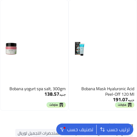
Bobana yogurt spa salt, 300gm
Bobana Mask Hyaluronic Acid
138.57
Peel-Off 120 Ml
جنيه
191.07
جنيه
البحث الشائع
ترتيب حسب
تصنيف حسب
مكياج الوجه
ملمع شفاه
أحمر شفاه
مستحضرات التجميل لوريال