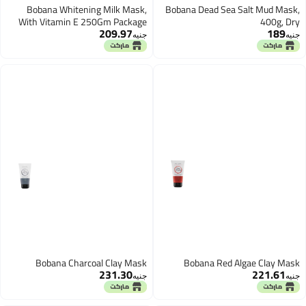
Bobana Whitening Milk Mask,
Bobana Dead Sea Salt Mud Mask,
With Vitamin E 250Gm Package
400g, Dry
209.97
189
Design Mat Vary
جنيه
جنيه
Bobana Charcoal Clay Mask
Bobana Red Algae Clay Mask
231.30
221.61
جنيه
جنيه