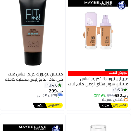
لرسمي
ميجا
ميبيلين نيويورك كريم اساس فيت
 نيويورك "كريم أساس
مي مات اند بورليس بتغطية كاملة
 سوبر ستاي لومي مات، ثبات
من ميبيلين - 352 ترافل
4.6
13
يدوم 30 ساعة، خفيف الوزن، مقاوم
299
توصيل مجاني
جنيه
قاوم للعرق، مقاوم للحرارة،
673
6% OFF
تم بيع +10 مؤخرًا
ون ثابتًا طوال اليوم. درجة
 في 30 يوم
توصيل مجاني
 مجاني
ص بسرعة
 في 30 يوم