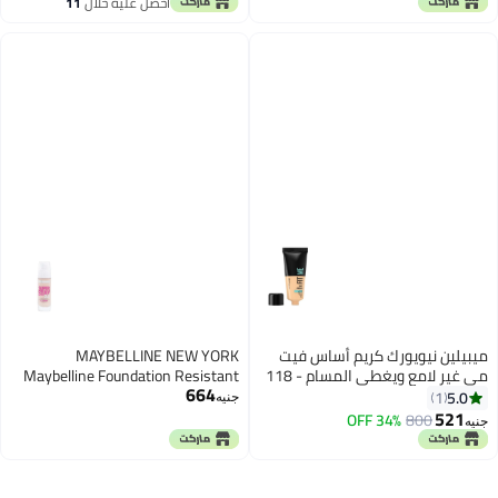
احصل عليه خلال
11
اغسطس
 نيويورك كريم أساس فيت
MAYBELLINE NEW YORK
مي غير لامع ويغطي المسام - 118
Maybelline Foundation Resistant
664
Superstay 24 Hour, Micro Flex, SPF
جنيه
19, 012 Light Nude, 30 ml.
34% OFF
800