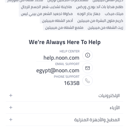
ايا باث آند بودي وركس
ماكينة تشذيب شعر الجسم للرجال
ميكب
جهاز بخار الوجه
مكواة تجعيد الشعر من بيبي ليس
لون البشرة من ميبيلين
أحمر الشفاه ميبيلين
شفاه من ميبيلين
ملمع الشفاه من ميبيلين
We're Always Here To Help
HELP CENTER
help.noon.com
EMAIL SUPPORT
egypt@noon.com
PHONE SUPPORT
16358
كترونيات
اتف المتحركة
ياء
ة التابلت
ء نسائية
بخ والأجهزة المنزلية
ة الكمبيوتر المحمولة
ء رجالية