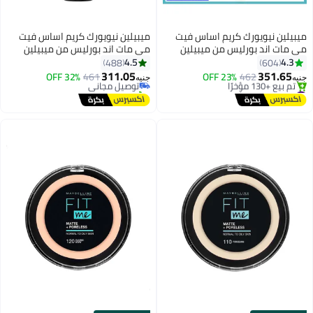
 نيويورك كريم اساس فيت
ميبيلين نيويورك كريم اساس فيت
اند بورليس من ميبيلين
مي مات اند بورليس من ميبيلين
#11 في كريم أساس
نيويورك - 105 ناتورال إيفوري لون
نيويورك - 128 وارم نود 128 نود
4.5
488
60
أقل سعر في 30 يوم
عي 105
دافئ
311.05
351
462
23% OFF
توصيل مجاني
461
32% OFF
جنيه
تم بيع +70 مؤخرًا
 مجاني
#11 في كريم أساس
مؤخرًا