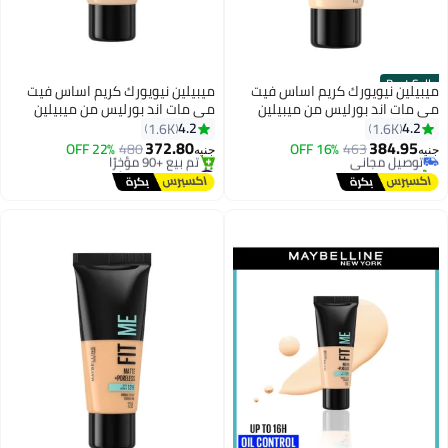
Be
 نيويورك كريم اساس فيت
ميبيلين نيويورك كريم اساس فيت
اند بورليس من ميبيلين
مي مات اند بورليس من ميبيلين
نيويورك - 110 بورسلين 110
نيويورك - 115 إيفوري 115 إيفوري
4.2
1.6K
1.6
ر في 7 يوم
372.80
384
 مجاني
463
16% OFF
480
22% OFF
جنيه
3
3
مؤخرًا
#13 في كريم أساس
توصيل مجاني
تم بيع +90 مؤخرًا
#13 في كريم أساس