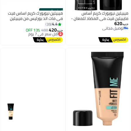
الستور الرسمي
 نيويورك كريم أساس
ميبيلين نيويورك كريم اساس فيت
ن فيت مي المضاد للمعان -
مي مات اند بورليس من ميبيلين
نيويورك - 130 بوف بيج 130 باف بيج
4.4
39
 مجاني
420
488
أقل سعر في 7 يوم
13% OFF
جنيه
 مجاني
توصيل مجاني
أقل سعر في 7 يوم