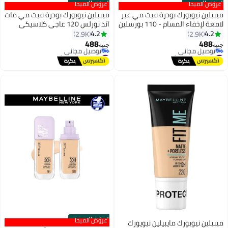
لرسمي
الستور الرسمي
ميجا
عروض الميجا
 نيويورك بودرة فيت مي غير
ميبيلين نيويورك بودرة فيت مي مات
لامعة لإخفاء المسام - 110 بورسلين
آند بورلس 120 عاجي كلاسيكي
ألوان
4.2
2.9K
2.9
6
6
488
جنيه
#20 في كريم أساس
 في 30 يوم
أقل سعر في 30 يوم
 مجاني
توصيل مجاني
#20 في كريم أساس
الستور الرسمي
عروض الميجا
نيويورك مايبيلين نيويورك