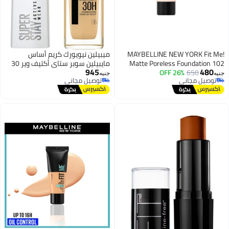
MAYBELLINE NEW YORK 
ميبيلين نيويورك كريم أساس
Matte Poreless Foundat
مايبيلين سوبر ستاي أكتيف وير 30
945
Fa
650
26% OFF
ساعة - درجة اللون 06 بيج فاتح
جنيه
 مجاني
توصيل مجاني
 مجاني
توصيل مجاني