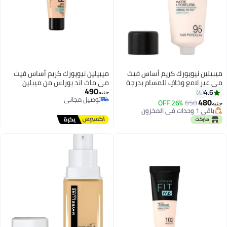
 نيويورك كريم أساس فيت
ميبيلين نيويورك كريم أساس فيت
لامع وخافٍ للمسام بدرجة
مي مات اند بورلس من ميبلين
490
نيويورك - سوفت ايفوري 104
جنيه
توصيل مجاني
26% OFF
650
توصيل مجاني
ون
ون