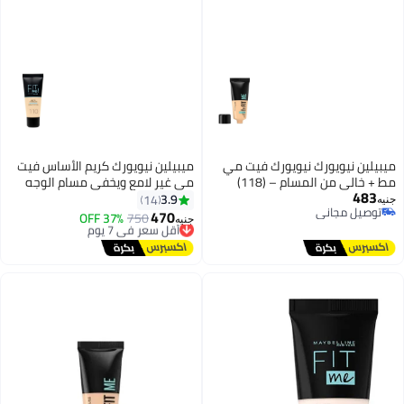
 نيويورك نيويورك فيت مي
ميبيلين نيويورك كريم الأساس فيت
ي من المسام – (118)
مي غير لامع ويخفي مسام الوجه
110 بورسلين
3.9
14
 مجاني
470
750
أقل سعر في 7 يوم
37% OFF
جنيه
 مجاني
توصيل مجاني
أقل سعر في 7 يوم