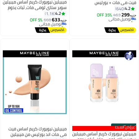
ميبيلين نيويورك كريم أساس ميبيلين
مات + بورليس
سوبر ستاي لومي مات، ثبات يدوم
64
 في 30 يوم
#44 في كريم أساس
30 ساعة، خفيف الوزن، مقاوم للماء،
4.2
1.1K
463
 مجاني
35% OFF
أقل سعر في 7 يوم
12
مقاوم للعرق، مقاوم للحرارة، يبقى
633
مؤخرًا
668
توصيل مجاني
5% OFF
جنيه
اللون ثابتًا طوال اليوم. درجة 98
تم بيع +40 مؤخرًا
#44 في كريم أساس
لرسمي
ميجا
ميبيلين نيويورك كريم اساس فيت
 نيويورك كريم أساس ميبيلين
مي مات اند بورليس من ميبيلين
#19 في كريم أساس