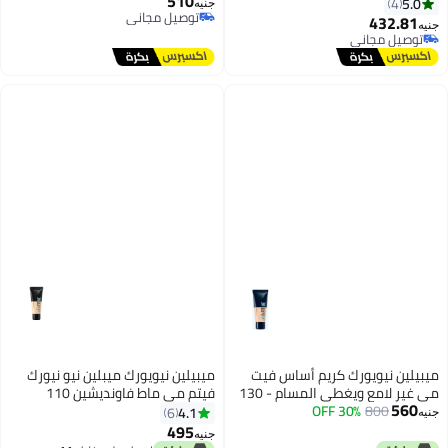
510
ة
- 102 عاجي فاتح
جنيه
توصيل مجاني
432
توصيل مجاني
 مجاني
 مجاني
 نيويورك كريم أساس فيت
ميبيلين نيويورك ميبلين نيو نيورك
مي غير لامع ويغطي المسام - 130
فيتم مي ماط فاونديشين 110
مل
800
30% OFF
بورسلين
4.1
6
495
جنيه