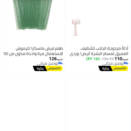
أداةٌ مزدوجة الجانب للتّنظيف
طقم فرش ماسكارا للرموش
العميق لمسام البشرة أبيض/ وردي
للاستعمال مرة واحدة مكون من 50
126
110
134.19
18% OFF
قطعة أخضر
جنيه
جنيه
توصيل مجاني
توصيل مجاني
توصيل مجاني
توصيل مجاني