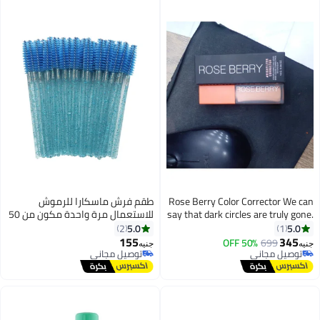
Rose Berry Color Corrector We can
طقم فرش ماسكارا للرموش
say that dark circles are truly gone.
للاستعمال مرة واحدة مكون من 50
No more problems with concealer
قطعة أزرق
5.0
5.0
2
1
turning gray. In my opinion, when
155
345
50% OFF
699
جنيه
جنيه
Rose Berry created this color
توصيل مجاني
توصيل مجاني
توصيل مجاني
corrector, it deserved a Nobel Prize
توصيل مجاني
for its effectiveness against dark
circles. Rose Berry Color Corrector
If you have dark circles and your
concealer turns gray, a single