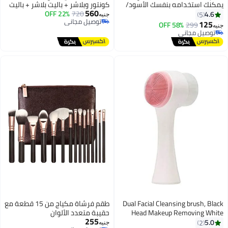
يمكنك استخدامه بنفسك الأسود/
كونتور وبلاشر + باليت بلاشر + باليت
560
الوردي/ الأزرق
720
22% OFF
بودرة لتحديد وملء الحواجب
4.6
5
جنيه
توصيل مجاني
125
58% OFF
299
جنيه
توصيل مجاني
توصيل مجاني
توصيل مجاني
Dual Facial Cleansing brush, Black
طقم فرشاة مكياج من 15 قطعة مع
Head Makeup Removing White
حقيبة متعدد الألوان
255
5.0
2
جنيه