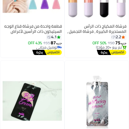
فرشاة المكياج ذات الرأس
قطعة واحدة من فرشاة قناع الوجه
المستديرة الكبيرة ، فرشاة التجميل ،
السيليكون ذات الرأسين لأغراض
فرشاة كريم الأساس ، فرشاة أحمر
التنظيف والتدليك وتطبيق أقنعة
4.1
2.2
5
7
أقل سعر في 7 يوم
الخدود ، فرشاة بودرة الوجه ، فرشاة
الوجه المختلفة ، تنظيف الوجه و
87
75
150
توصيل مجاني
50% OFF
155
43% OFF
جنيه
جنيه
كريم BB للاستخدام اليومي أو السفر
توزيع الكريمات و المكياج على الوجه
تم بيع +20 مؤخرًا
توصيل مجاني
أقل سعر في 7 يوم
توصيل مجاني