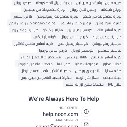
كريم ملون البشرة من ميبيلين
بودرة لوريال المضغوطة
كيكو برونزر
برونزر شيغلام
ريميل لندن برونزر
بودرة مضغوطة من ميبيلين
بودرة مضغوطة من كيكو
بودرة مضغوطة ريفوليوشن
بلاش إيسنس
حمرة ريفوليوشن
برونزر ماكس فاكتور
بودرة مضغوطة من ريميل لندن
كريم أساس ماك
كونسيلر ميبيلين
هايلايتر كيكو
هايلايتر جولدن روز
هايلايتر ويد إن وايلد
كريم أساس لوريال
كونسيلر نيكس
هايلايتر ريفوليوشن
كونسيلر ريميل لندن
كريم أساس ماكس فاكتور
هايلايتر شيغلام
كونسيلر لوريال
كريم أساس بورجوا
كريم أساس ميبيلين
هايلايتر نيكس
مستحضرات التجميل لوريال
محلات عطور
مجموعات هدايا
هدايا لها
محدد شفاه من فلورمار
طقم هدايا باث آند بودي وركس
ماكينة تشذيب شعر الجسم للرجال
ميلك ميكب
جهاز بخار الوجه
مكواة تجعيد الشعر من بيبي ليس
ملاي IPL
منتجات ملاي لإزالة الشعر
We're Always Here To Help
HELP CENTER
help.noon.com
EMAIL SUPPORT
egypt@noon.com