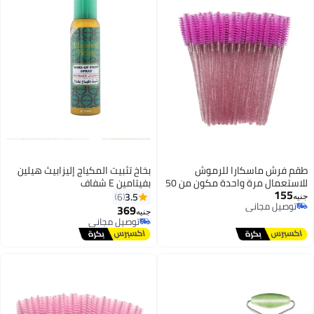
application of this color corrector
before your concealer will
completely conceal the dark circles
under your eyes.
طقم فرش ماسكارا للرموش
بخاخ تثبيت المكياج إليزابيث هيلين
للاستعمال مرة واحدة مكون من 50
بفيتامين E شفاف
155
قطعة وردة حمراء
3.5
6
جنيه
توصيل مجاني
369
جنيه
توصيل مجاني
توصيل مجاني
توصيل مجاني