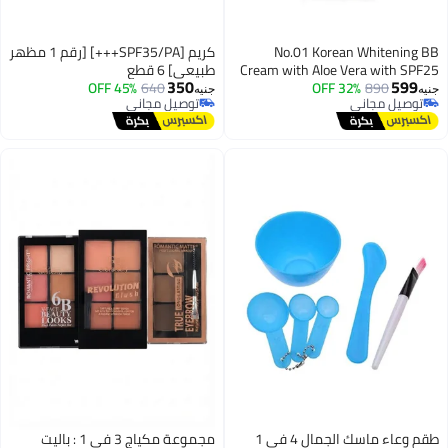
No.01 Korean Whitening BB
كريم [SPF35/PA+++] [رقم 1 مظهر
Cream with Aloe Vera with SPF25
طبيعي] 6 قطع
350
599
45% OFF
640
32% OFF
For Moisturizing
890
جنيه
جنيه
توصيل مجاني
توصيل مجاني
Hyperpigmentation & Whitening &
توصيل مجاني
توصيل مجاني
Lightening For Elastic & Youthful
Skin - For All Skin Types - Pack of 6
x10g
طقم وعاء ماسك الجمال 4 في 1
مجموعة مكياج 3 في 1 : باليت