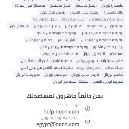
اسكارا لوريال
ريميل ماسكارا
كحل مايبيلين
ماسكارا فور إيفر 52
اك ماسكارا
ريفلون ظلال العيون
ريميل لندن كحل
لال عيون ريفوليوشن
ظلال عيون ماك
كحل فوريفر 52
ودرة لوريال المضغوطة
كيكو برونزر
ريميل لندن برونزر
شيغلام بلاش
ودرة مضغوطة من ميبيلين
بودرة مضغوطة من كيكو
ودرة مضغوطة ريفوليوشن
بلاش إيسنس
حمرة ريفوليوشن
رونزر ماكس فاكتور
بودرة مضغوطة من ريميل لندن
ستحضرات التجميل لوريال
محدد شفاه من فلورمار
قم هدايا باث آند بودي وركس
ماكينة تشذيب شعر الجسم للرجال
يلك ميكب
جهاز بخار الوجه
مكواة تجعيد الشعر من بيبي ليس
امبو لوريال
كريم أساس لوريال
كونسيلر لوريال
سيرومات لوريال
يروم لوريال للشعر
علاجات الشعر من لوريال
نحن دائماً جاهزون لمساعدتك
مركز المساعدة
help.noon.com
الدعم عبر البريد الإلكتروني
egypt@noon.com