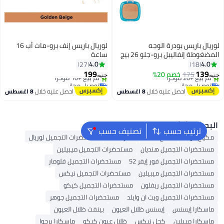
يال باريس بودرة الوجه
لوريال باريس إنف برو-مات أب 16
المضغوطة إنفاليبل برو-جلو 26 بيج
ساعة
سي
4.0
4.0
27
18
توصيل مجاني
توصيل مجاني
199
139
175
خصم 20%
تم بيع +20 مؤخرًا
تم بيع +10 مؤخرًا
ه
جنيه
توصيل مجاني
توصيل مجاني
احصل عليه خلال
8 اغسطس
احصل عليه خلال
8 اغسطس
بحث الشائع
ترتيب حسب
تصنيف حسب
كياج الوجه
ملمع شفاه
أحمر شفاه
مستحضرات التجميل لوريال
ستحضرات التجميل هنديان
مستحضرات التجميل ميبيلين
ستحضرات التجميل فور إيفر 52
مستحضرات التجميل فلومار
ستحضرات التجميل ميبيلين
مستحضرات التجميل نيكس
ستحضرات التجميل ريفلون
مستحضرات التجميل كيكو
ستحضرات التجميل ويت ان وايلد
مستحضرات التجميل جوهر
اسكارا إيسنس
إيسنس ظلال العيون
بينفت ظلال العيون
اسكارا ميبلين
كحل نيكس
ظلال عيون كيكو
ماسكارا برجوا