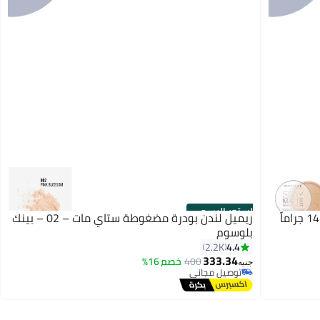
الستور الرسمي
ريميل لندن بودرة ستاي مات المضغوطة، 14 جراماً
ريميل لندن بودرة مضغوطة ستاي مات – 02 – بينك
بلوسوم
4.4
2.2K
333.34
400
خصم 16%
4
جنيه
توصيل مجاني
توصيل مجاني