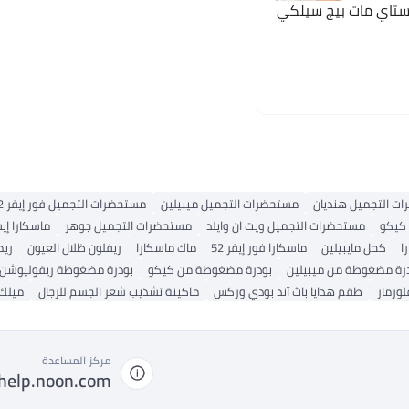
ستاي مات بيج سيلكي
ت التجميل هنديان
مستحضرات التجميل ميبيلين
مستحضرات التجميل فور إيفر 52
كيكو
مستحضرات التجميل ويت ان وايلد
مستحضرات التجميل جوهر
ماسكارا إ
ا
كحل مايبيلين
ماسكارا فور إيفر 52
ماك ماسكارا
ريفلون ظلال العيون
ريم
رة مضغوطة من ميبيلين
بودرة مضغوطة من كيكو
بودرة مضغوطة ريفوليوشن
ورمار
طقم هدايا باث آند بودي وركس
ماكينة تشذيب شعر الجسم للرجال
ميلك
مركز المساعدة
help.noon.com