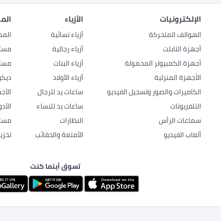
الإلكترونيات
الأزياء
المط
الهواتف المتحركة
أزياء نسائية
المط
أجهزة التابلت
أزياء رجالية
مستل
أجهزة الكمبيوتر المحمولة
أزياء البنات
مستل
الأجهزة المنزلية
أزياء الأولاد
ديكو
الكاميرات والصور وتسجيل الفيديو
ساعات يد للرجال
الأج
التلفزيونات
ساعات يد للنساء
الأد
سماعات الرأس
النظارات
مستل
ألعاب الفيديو
الأمتعة والحقائب
تخزي
تسوق أينما كنت