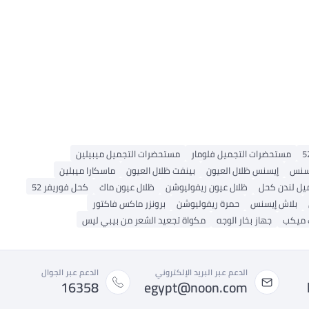
مستحضرات التجميل فلومار
مستحضرات التجميل ميبيلين
يسنس
إيسنس ظلال العيون
بينفت ظلال العيون
ماسكارا ميبلين
يل لندن كحل
ظلال عيون ريفوليوشن
ظلال عيون ماك
كحل فوريفر 52
بلاش إيسنس
حمرة ريفوليوشن
برونزر ماكس فاكتور
 ميكب
جهاز بخار الوجه
مكواة تجعيد الشعر من بيبي ليس
الدعم عبر البريد الإلكتروني
الدعم عبر الجوال
16358
egypt@noon.com