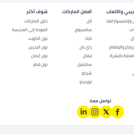
بيبي والألعاب
أفضل الماركات
شوف أكثر
ل وإكسسواراتها
أبل
دليل الماركات
ات
سامسونج
العودة إلى المدرسة
ل
نايك
نون الكويت
رضاع والإطعام
راي بان
نون البحرين
عناية بالبشرة
تيفال
نون عُمان
ستارفيل
نون قطر
شيكو
تورنيدو
تواصل معنا