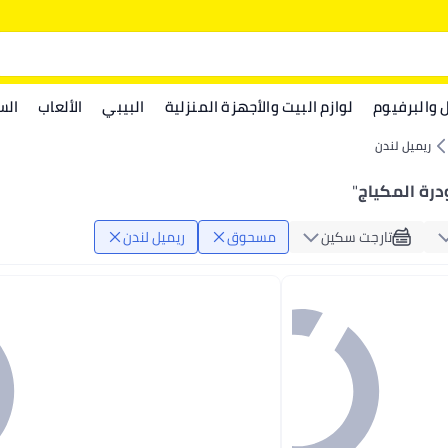
ل والبرفيوم
لوازم البيت والأجهزة المنزلية
البيبي
الألعاب
الس
ريميل لندن
درة المكياج
"
تارجت سكين
مسحوق
ريميل لندن