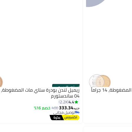
الستور الرسمي
ريميل لندن بودرة ستاي مات المضغوطة، 14 جراماً
04 ساندستورم
4.4
2.2K
333.34
400
خصم 16%
4
جنيه
توصيل مجاني
تم بيع +50 مؤخرًا
توصيل مجاني