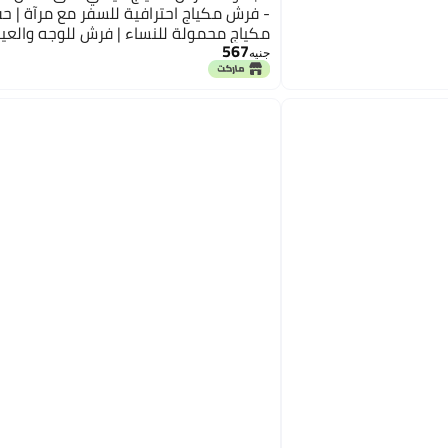
- فرش مكياج احترافية للسفر مع مرآة | ح
مكياج محمولة للنساء | فرش للوجه والعين
567
الخدود وملمع الشفاه (أصفر)
جنيه