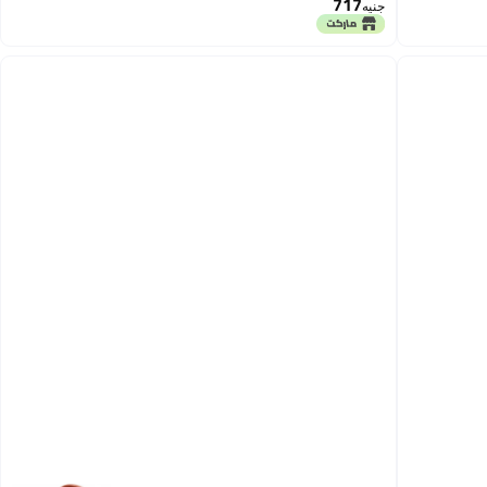
717
جنيه