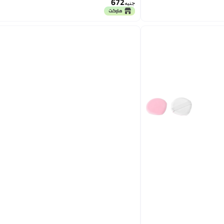
672
جنيه