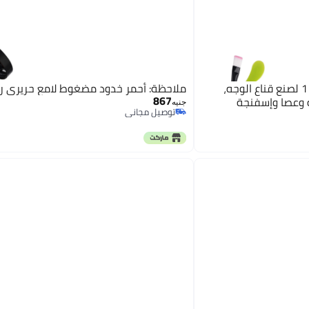
مجموعة أدوات تجميل 4 في 1 لصنع قناع الوجه،
ملاحظة: أحمر خدود مضغوط لامع حريري رق
867
 وعصا وإسفنجة
جنيه
توصيل مجاني
توصيل مجاني