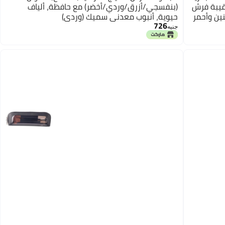
قيبة فرش
(بنفسجي/أزرق/وردي/أخضر) مع حافظة، ألياف
ين وأحمر
حيوية، أنبوب معدني سميك (وردي)
726
جنيه