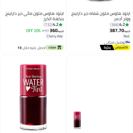
ايتود هاوس ملون شفاه دير دارلينج
ايتود هاوس ملون مائي دير دارلينج
ووتر أحمر
بنكهة الكرز
4.2
4.2
732
366
360
387.70
20% OFF
450
جنيه
جنيه
5
7
Cherry Ade
Red
توصيل مجاني
توصيل مجاني
احصل عليه خلال
13
اغسطس