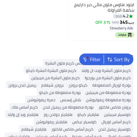
ايتود هاوس ملون مائي دير دارلينج
بنكهة الفراولة
4.2
366
345
31% OFF
500
جنيه
7
Strawberry Ade
Popular Searches
Filter
Sort By
ملمع شفاه
أحمر شفاه
نيكس كريم ملون البشرة
كريم ملون البشرة ويت ان وايلد
كريم ملون البشرة البشرة كيكو
كريم ملون البشرة من بورجوا
كريم ملون البشرة من ميبيلين
بودرة لوريال المضغوطة
كيكو برونزر
برونزر شيغلام
ريميل لندن برونزر
بودرة مضغوطة من ميبيلين
بودرة مضغوطة من كيكو
بودرة مضغوطة ريفوليوشن
بلاش إيسنس
حمرة ريفوليوشن
برونزر ماكس فاكتور
بودرة مضغوطة من ريميل لندن
كريم أساس ماك
كونسيلر ميبيلين
هايلايتر كيكو
هايلايتر جولدن روز
هايلايتر ويد إن وايلد
كريم أساس لوريال
كونسيلر نيكس
هايلايتر ريفوليوشن
كونسيلر ريميل لندن
كريم أساس ماكس فاكتور
هايلايتر شيغلام
كونسيلر لوريال
كريم أساس بورجوا
كريم أساس ميبيلين
هايلايتر نيكس