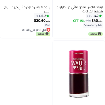
ايتود هاوس ملون مائي دير دارلينج
ايتود هاوس ملون مائي دير دارلينج
بنكهة الفراولة
أحمر
4.2
4.2
366
366
320.60
340
15% OFF
400
جنيه
جنيه
7
7
Red
Strawberry Ade
أقل سعر في السنة
أقل سعر في السنة