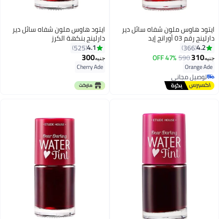
ايتود هاوس ملون شفاه سائل دير
ايتود هاوس ملون شفاه سائل دير
دارلينج رقم 03 أورانج إيد
دارلينج بنكهة الكرز
4.1
4.2
525
366
300
310
47% OFF
590
جنيه
جنيه
7
Cherry Ade
Orange Ade
توصيل مجاني
توصيل مجاني