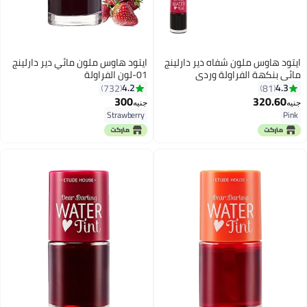
ايتود هاوس ملون شفاه دير دارلينج
ايتود هاوس ملون مائي دير دارلينج
مائي بنكهة الفراولة وردي
01-لون الفراولة
4.2
4.3
732
81
300
320.60
جنيه
جنيه
5
Strawberry
Pink