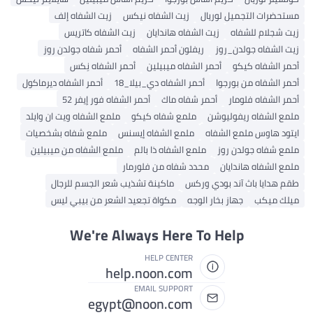
مستحضرات التجميل لوريال
زيت الشفاه نيكس
زيت الشفاه إلف
زيت شجلام للشفاه
زيت الشفاه هاندايان
زيت الشفاه كاتريس
زيت الشفاه جولدن_روز
ريفلون أحمر الشفاه
أحمر شفاه جولدن روز
أحمر الشفاه كيكو
أحمر الشفاه ميبيلين
أحمر الشفاه نِكس
أحمر الشفاه من بورجوا
أحمر الشفاه دي_بيلا_18
أحمر الشفاه ديرماكول
أحمر الشفاه فلومار
أحمر شفاه ماك
أحمر الشفاه فور إيفر 52
ملمع الشفاه ريفوليوشن
ملمع شفاه كيكو
ملمع الشفاه ويت ان وايلد
ايتود هاوس ملمع الشفاه
ملمع الشفاه إيسنس
ملمع شفاه بشخصيات
ملمع شفاه جولدن روز
ملمع الشفاه ذا بالم
ملمع الشفاه من ميبيلين
ملمع الشفاه هاندايان
محدد شفاه من فلورمار
طقم هدايا باث آند بودي وركس
ماكينة تشذيب شعر الجسم للرجال
ميلك ميكب
جهاز بخار الوجه
مكواة تجعيد الشعر من بيبي ليس
We're Always Here To Help
HELP CENTER
help.noon.com
EMAIL SUPPORT
egypt@noon.com