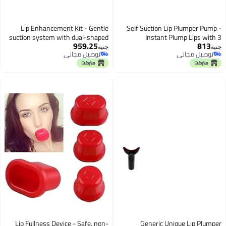
Lip Enhancement Kit - Gentle
Self Suction Lip Plumper Pump -
suction system with dual-shaped
Instant Plump Lips with 3
959.25
813
heads for natural, long-lasting
Different Sizes, Practical and Safe
جنيه
جنيه
توصيل مجاني
توصيل مجاني
fullness without injections
Design, Red Plastic, Quick
توصيل مجاني
توصيل مجاني
Magnification Without Cosmetic
Surgery
Lip Fullness Device - Safe, non-
Generic Unique Lip Plumper