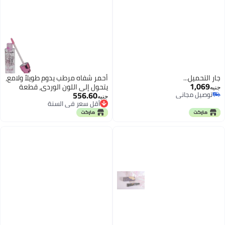
جارٍ التحميل...
أحمر شفاه مرطب يدوم طويلاً ولامع،
1,069
يتحول إلى اللون الوردي، قطعة
جنيه
556.60
توصيل مجاني
واحدة
جنيه
توصيل مجاني
أقل سعر في السنة
أقل سعر في السنة