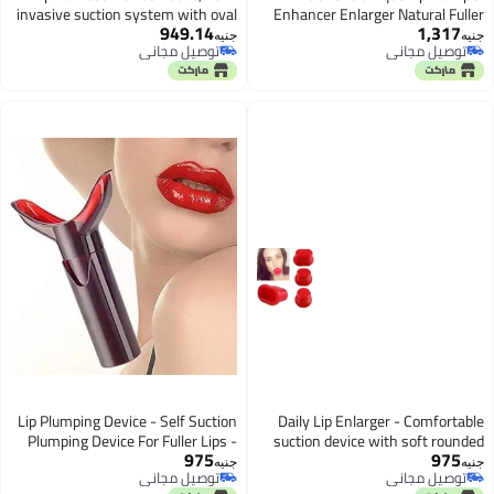
invasive suction system with oval
Enhancer Enlarger Natural Fuller
949.14
1,317
and circular tips for daily natural
Bigger Thicker Poutier Sexy Lips
جنيه
جنيه
توصيل مجاني
توصيل مجاني
enhancement
توصيل مجاني
توصيل مجاني
Lip Plumping Device - Self Suction
Daily Lip Enlarger - Comfortable
Plumping Device For Fuller Lips -
suction device with soft rounded
975
975
Plump in Seconds - Natural Instant
heads for natural, non-invasive lip
جنيه
جنيه
توصيل مجاني
توصيل مجاني
Lip Enhancement
plumping