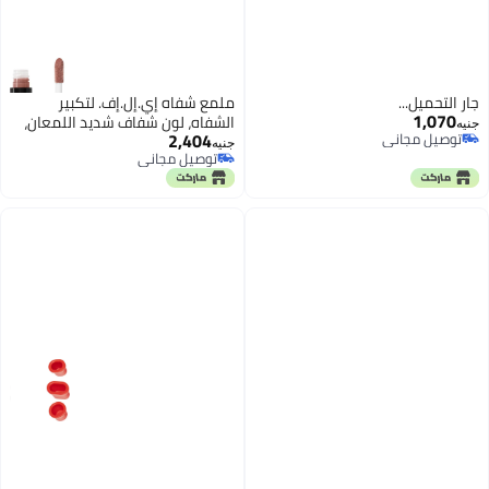
جارٍ التحميل...
ملمع شفاه إي.إل.إف. لتكبير
1,070
الشفاه، لون شفاف شديد اللمعان،
جنيه
2,404
توصيل مجاني
يرطب الشفاه ويمنحها امتلاءً بفضل
جنيه
توصيل مجاني
توصيل مجاني
فيتامين هـ، نباتي ولم يُختبر على
توصيل مجاني
الحيوانات، مُستخلص من بتلات
الزهور، 0.09 أونصة سائلة