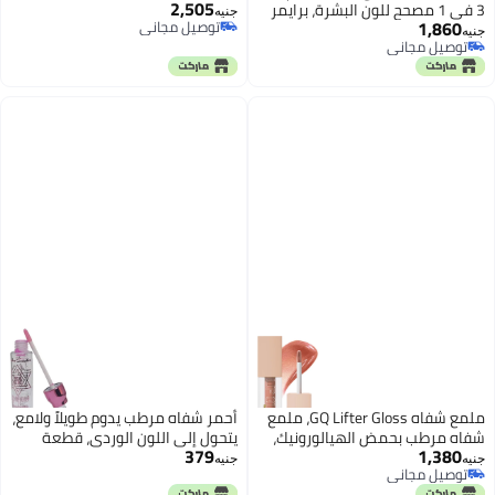
2,505
3 في 1 مصحح للون البشرة، برايمر
جنيه
1,860
توصيل مجاني
مكياج لتصحيح لون البشرة وتفتيحها،
جنيه
توصيل مجاني
توصيل مجاني
برايمر مرطب للتحكم في الزيوت
توصيل مجاني
لإخفاء التجاعيد والخطوط الدقيقة
ملمع شفاه GQ Lifter Gloss، ملمع
أحمر شفاه مرطب يدوم طويلاً ولامع،
شفاه مرطب بحمض الهيالورونيك،
يتحول إلى اللون الوردي، قطعة
379
1,380
لمعان عالي لشفاه أكثر امتلاءً، توباز،
واحدة
جنيه
جنيه
توصيل مجاني
تيراكوتا محايد، 0.18 أونصة
توصيل مجاني