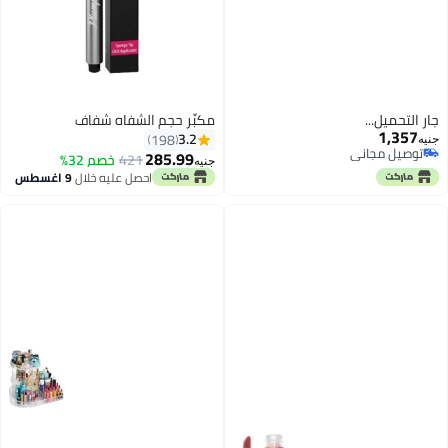
جارٍ التحميل...
مكبِّر حجم الشفاه شفاف
1,357
3.2
198
جنيه
توصيل مجاني
285.99
421
خصم 32%
جنيه
توصيل مجاني
احصل عليه خلال
9 اغسطس