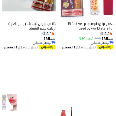
Effective lip plumping lip gloss
ذاتس سويل ليب بلَمبر حار للغاية
used by world stars for
لزيادة حجم الشفاه
magnificent full lips.
2.7
2.2
3
5
149
149
299
خصم 50%
جنيه
جنيه
توصيل مجاني
توصيل مجاني
توصيل مجاني
توصيل مجاني
احصل عليه خلال
8 اغسطس
احصل عليه خلال
8 اغسطس