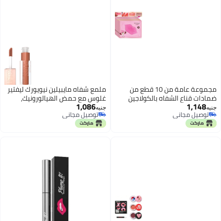
مجموعة عامة من 10 قطع من
ملمع شفاه مايبيلين نيويورك ليفتير
ضمادات قناع الشفاه بالكولاجين
غلوس مع حمض الهيالورونيك،
1,086
1,148
الكريستالي لتكبير الشفاه، غنية
ملمع شفاه مرطب، لمعان عالٍ،
جنيه
جنيه
توصيل مجاني
توصيل مجاني
بخلاصة الترطيب، مضادة للشيخوخة
مرطب، 027 - توفي
توصيل مجاني
توصيل مجاني
والتجاعيد، تحتوي على جل لتكبير
الشفاه.