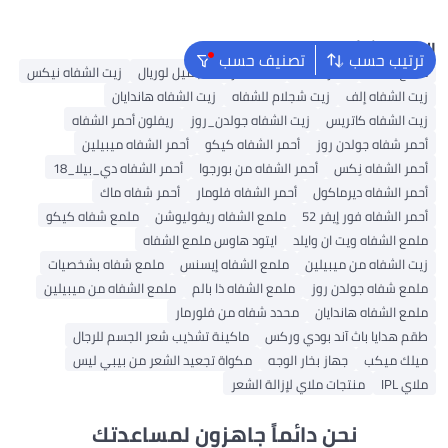
البحث الشائع
ترتيب حسب
تصنيف حسب
ملمع شفاه
أحمر شفاه
مستحضرات التجميل لوريال
زيت الشفاه نيكس
زيت الشفاه إلف
زيت شجلام للشفاه
زيت الشفاه هاندايان
زيت الشفاه كاتريس
زيت الشفاه جولدن_روز
ريفلون أحمر الشفاه
أحمر شفاه جولدن روز
أحمر الشفاه كيكو
أحمر الشفاه ميبيلين
أحمر الشفاه نِكس
أحمر الشفاه من بورجوا
أحمر الشفاه دي_بيلا_18
أحمر الشفاه ديرماكول
أحمر الشفاه فلومار
أحمر شفاه ماك
أحمر الشفاه فور إيفر 52
ملمع الشفاه ريفوليوشن
ملمع شفاه كيكو
ملمع الشفاه ويت ان وايلد
ايتود هاوس ملمع الشفاه
زيت الشفاه من ميبيلين
ملمع الشفاه إيسنس
ملمع شفاه بشخصيات
ملمع شفاه جولدن روز
ملمع الشفاه ذا بالم
ملمع الشفاه من ميبيلين
ملمع الشفاه هاندايان
محدد شفاه من فلورمار
طقم هدايا باث آند بودي وركس
ماكينة تشذيب شعر الجسم للرجال
ميلك ميكب
جهاز بخار الوجه
مكواة تجعيد الشعر من بيبي ليس
ملاي IPL
منتجات ملاي لإزالة الشعر
نحن دائماً جاهزون لمساعدتك