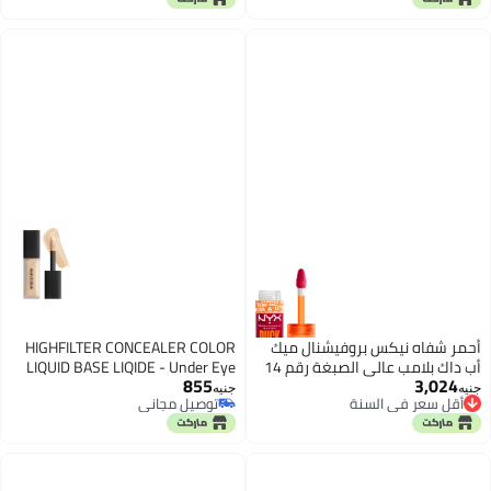
(09#TOPAZ، 0.18 أونصة سائلة
(عبوة من 1))
أحمر شفاه نيكس بروفيشنال ميك
HIGHFILTER CONCEALER COLOR
أب داك بلامب عالي الصبغة رقم 14
LIQUID BASE LIQIDE - Under Eye
855
3,024
Color CONCEALER -High Coverage,
أقل سعر في السنة
جنيه
جنيه
توصيل مجاني
Concealer Blinkers, Natural
توصيل مجاني
توصيل مجاني
Finish,10 ml, Vegan Formula -
أقل سعر في السنة
2.1N-MERINGUE COLOR