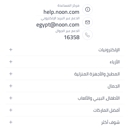
مركز المساعدة
help.noon.com
الدعم عبر البريد الإلكتروني
egypt@noon.com
الدعم عبر الجوال
16358
الإلكترونيات
الهواتف المتحركة
الأزياء
أجهزة التابلت
أزياء نسائية
المطبخ والأجهزة المنزلية
أجهزة الكمبيوتر المحمولة
أزياء رجالية
المطبخ وأدوات الطعام
الأجهزة المنزلية
الجمال
أزياء البنات
مستلزمات السرير
الكاميرات والصور وتسجيل الفيديو
العطور النسائية
أزياء الأولاد
الأطفال، البيبي والألعاب
مستلزمات الحمام
التلفزيونات
عطور الرجال
ساعات يد للرجال
عربات الأطفال وإكسسواراتها
ديكورات المنازل
سماعات الرأس
أفضل الماركات
المكياج
ساعات يد للنساء
مقاعد السيارات
الأجهزة المنزلية
ألعاب الفيديو
أبل
العناية بالشعر
النظارات
شوف أكثر
ملابس الأطفال
الأدوات وتحسين المنزل
سامسونج