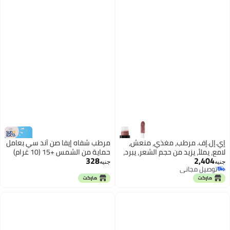
مل).
إي.إل.إف. مرطب، مغذي، منعش،
مرطب شفاه إيفا صن آند سي بعامل
لامع، يملأ، يزيد من حجم الشعر، يبرد،
حماية من الشمس +15 (10 غرام)
328
2,404
يلطف، برالين 2.7 مل
جنيه
جنيه
توصيل مجاني
توصيل مجاني