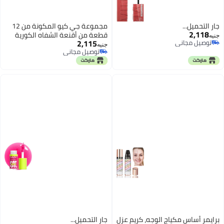
جارٍ التحميل...
مجموعة جي كيو المكونة من 12
2,118
قطعة من أقنعة الشفاه الكورية
جنيه
2,115
توصيل مجاني
الفاخرة المصنوعة من الجيلي، قناع
جنيه
توصيل مجاني
توصيل مجاني
مرطب ومكثف للشفاه، يحتوي على
توصيل مجاني
الكولاجين، وسادات جل مغذية
للعناية بالشفاه، يزيل الجلد الميت،
مضاد للتشقق ومضاد لعلامات تقدم
السن.
برايمر أساس مكياج الوجه، كريم عزل
جارٍ التحميل...