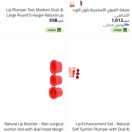
صبغة العيون الأساسية بلون الورد
Lip Plumper Tool, Medium Oval, &
النحاسي
Large Round Enlarger Natural Lip
558
1,012
Enhancement Self Suction
جنيه
جنيه
توصيل مجاني
Plumpers Fuller Lips Plumper
توصيل مجاني
Combo Lipes Plumpers Non-
Invasive Plumper for Fuller Lips
Natural Lip Booster - Non-surgical
Lip Enhancement Set - Natural
suction tool with dual-head design
Self Suction Plumper with Oval &