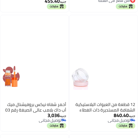
455.40
توصيل مجاني
جنيه
أقل سعر في السنة
12 قطعة من العبوات البلاستيكية
أحمر شفاه نيكس بروفيشنال ميك
الشفافة المستديرة ذات الغطاء
أب داك بلامب عالي الصبغة رقم 03
3,036
840.40
اللولبي الوردي والقاعدة الشفافة،
جنيه
جنيه
توصيل مجاني
توصيل مجاني
عبوات فارغة لعينات مستحضرات
توصيل مجاني
توصيل مجاني
التجميل للسفر، مناسبة لكريمات
الوجه، واللوشن، وبودرة الأظافر،
وظلال العيون، ومرطب الشفاه (10