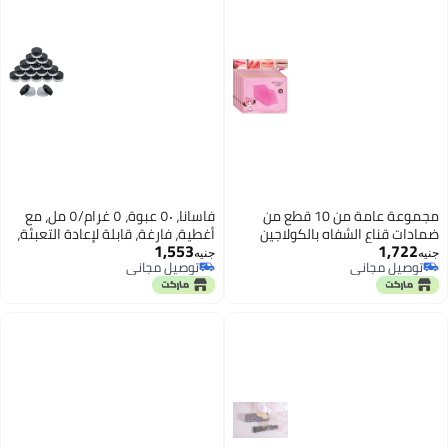
مجموعة عامة من 10 قطع من
فاسانا، ٥٠ عبوة، ٥ غرام/٥ مل، مع
ضمادات قناع الشفاه بالكولاجين
أغطية، فارغة، قابلة لإعادة التعبئة،
1,553
1,722
الكريستالي لتكبير الشفاه، غنية
مصنوعة من البلاستيك الأسود،
جنيه
جنيه
توصيل مجاني
توصيل مجاني
بخلاصة الترطيب، مضادة للشيخوخة
بغطاء لولبي وقاعدة شفافة، عبوات
توصيل مجاني
توصيل مجاني
والتجاعيد، تحتوي على جل لتكبير
فارغة، زجاجات سفر صغيرة
الشفاه.
لمستحضرات التجميل، بودرة الأظافر،
وظلال العيون