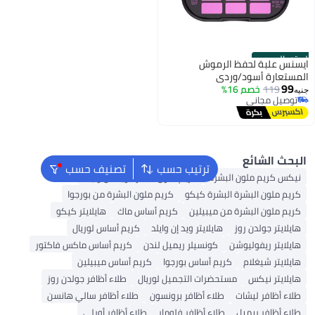
لرموش
دي
ترتيب حسب
تصنيف حسب
بشرة
كريم ملون البشرة ويت ان وايلد
لبشرة كيكو
كريم ملون البشرة من بورجوا
ن ميبيلين
كريم أساس ماك
هايلايتر كيكو
هايلايتر ويد إن وايلد
كريم أساس لوريال
كونسيلر ريميل لندن
كريم أساس ماكس فاكتور
يم أساس بورجوا
كريم أساس ميبيلين
حضرات التجميل لوريال
طلاء أظافر جولدن روز
طلاء أظافر برونسون
طلاء أظافر سالي هانسن
طلاء أظافر فلومار
طلاء أظافر أورلي