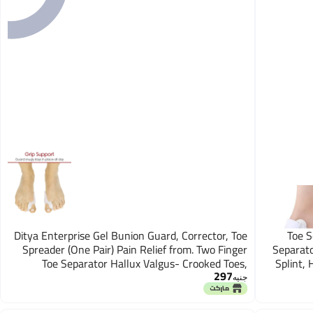
Ditya Enterprise Gel Bunion Guard, Corrector, Toe
Toe S
Spreader (One Pair) Pain Relief from. Two Finger
Separato
Toe Separator Hallux Valgus- Crooked Toes,
Splint,
297
Pressure, corrector, Straighten toe structure.
جنيه