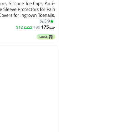
oe Sleeve Protectors for Pain
Covers for Ingrown Toenails,
revent Blister, Hammer Toes
3.9
4
175
199
خصم 12%
جنيه