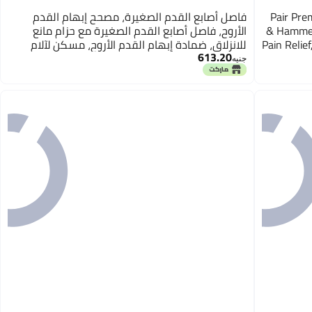
1 Pair P
فاصل أصابع القدم الصغيرة، مصحح إبهام القدم
& Hammer 
الأروح، فاصل أصابع القدم الصغيرة مع حزام مانع
Pain Relie
للانزلاق، ضمادة إبهام القدم الأروح، مسكن لآلام
613.20
أصابع القدم للوسادة
جنيه