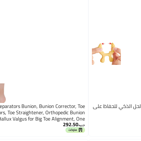
لحل الذكي للحفاظ على
eparators Bunion, Bunion Corrector, Toe
rs, Toe Straightener, Orthopedic Bunion
 Hallux Valgus for Big Toe Alignment, One
292.50
Size
جنيه