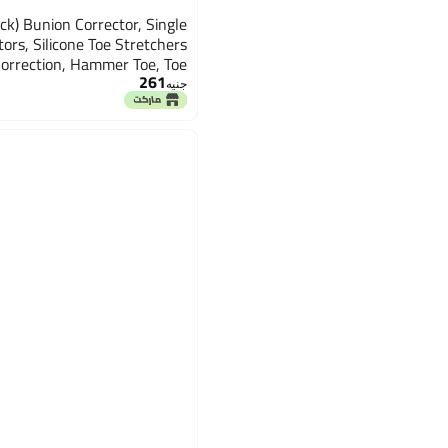
ck) Bunion Corrector, Single
ors, Silicone Toe Stretchers
Correction, Hammer Toe, Toe
261
Pain Relief (Blue)
جنيه