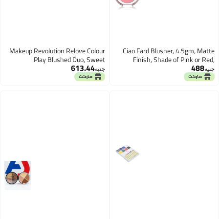
Makeup Revolution Relove Colour
Ciao Fard Blusher, 4.5gm, Matte
Play Blushed Duo, Sweet
Finish, Shade of Pink or Red,
613.44
488
Palette
جنيه
جنيه