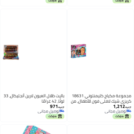
تدوم طويلًا ذات صبغة عالية - N2
مجموعة مكياج كليمنتوني 18631
باليت ظلال العيون لارين أنجليكال، 33
كريزي شيك لافلي فون للأطفال، من
لونًا، 42 غرامًا
971
1,212
عمر 6 سنوات فما فوق
جنيه
جنيه
توصيل مجاني
توصيل مجاني
توصيل مجاني
توصيل مجاني