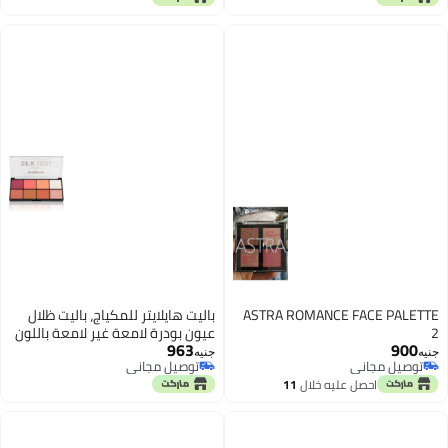
Water-Resistant Makeup Train
Case for Toiletries & Brushes
ASTRA ROMANCE FACE PALETTE
باليت هايلايتر للمكياج، باليت ظلال
2
عيون بودرة لامعة غير لامعة باللون
963
900
الذهبي الوردي والبني والنيود،
جنيه
جنيه
توصيل مجاني
توصيل مجاني
تغطية تدوم طويلاً ومقاومة للماء،
توصيل مجاني
توصيل مجاني
احصل عليه خلال
11
مظهر طبيعي، 8 ألوان
اغسطس