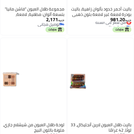
باليت أحمر خدود بألوان زاهية، باليت
مجموعة ظلال العيون "فاشن مانيا"
بودرة لامعة غير لامعة بلون ذهبي
بتسعة ألوان: مطفية، لامعة،
2,171
981.20
أقل سعر في السنة
وردي وبني نيود، تغطية تدوم طويلاً
طبيعية، محايدة، دخانية، غنية
جنيه
جنيه
توصيل مجاني
توصيل مجاني
ومقاومة للماء - 12 لونًا
بالأصباغ، ذات مظهر طبيعي، تدوم
أقل سعر في السنة
توصيل مجاني
طويلاً، مقاومة للماء، قابلة للمزج
(لون بنفسجي توت العليق).
باليت ظلال العيون لارين أنجليكال، 33
لوحة ظلال العيون من شيشلام جازي،
لونًا، 42 غرامًا
ملونة باللون البيج