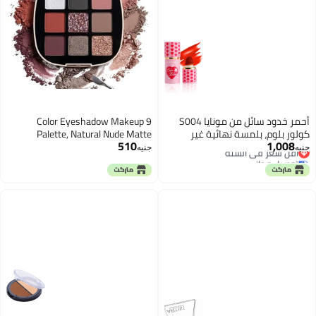
أحمر خدود سائل من مونايا S004
9 Color Eyeshadow Makeup
كولور بلوم، بلمسة نهائية غير
Palette, Natural Nude Matte
510
1,008
لامعة (S207#)
أقل سعر في السنة
Shimmer Glitter Pigment Eye
جنيه
جنيه
توصيل مجاني
Shadow Palette Set, Vegan &
أقل سعر في السنة
Cruelty-free (9 COLOR)