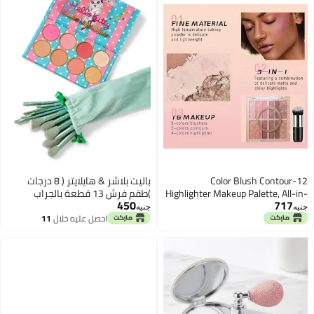
12-Color Blush Contour
باليت بلاشر & هايلايتر ( 8 درجات
Highlighter Makeup Palette, All-in-
)طقم فرش 13 قطعة بالجراب
450
717
One Shimmer Silky Matte Mineral
المينت ناعمين
جنيه
جنيه
Blush Powder Palette, Face
احصل عليه خلال
11
اغسطس
Sculpting Bronzer Blusher
Illuminator for a Natural Glow