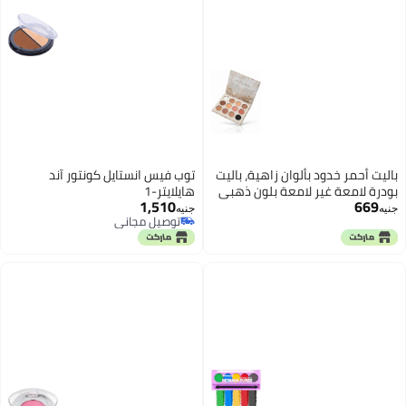
باليت أحمر خدود بألوان زاهية، باليت
توب فيس انستايل كونتور آند
بودرة لامعة غير لامعة بلون ذهبي
هايلايتر-1
1,510
669
وردي وبني نيود، تغطية تدوم طويلاً
جنيه
جنيه
توصيل مجاني
ومقاومة للماء - 12 لونًا
توصيل مجاني