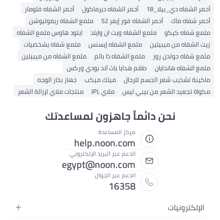
أحمر الشفاه دي_بيلا_18
أحمر الشفاه ديرماكول
أحمر الشفاه فلومار
أحمر شفاه ماك
أحمر الشفاه فور إيفر 52
ملمع الشفاه ريفوليوشن
ملمع شفاه كيكو
ملمع الشفاه ويت ان وايلد
ايتود هاوس ملمع الشفاه
زيت الشفاه من ميبيلين
ملمع الشفاه إيسنس
ملمع شفاه بشخصيات
ملمع شفاه جولدن روز
ملمع الشفاه ذا بالم
ملمع الشفاه من ميبيلين
ملمع الشفاه هاندايان
طقم هدايا باث آند بودي وركس
ماكينة تشذيب شعر الجسم للرجال
ميلك ميكب
جهاز بخار الوجه
مكواة تجعيد الشعر من بيبي ليس
ملاي IPL
منتجات ملاي لإزالة الشعر
نحن دائماً جاهزون لمساعدتك
مركز المساعدة
help.noon.com
الدعم عبر البريد الإلكتروني
egypt@noon.com
الدعم عبر الجوال
16358
الإلكترونيات