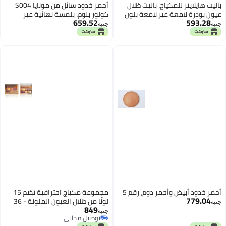
باليت هايلايتر للمكياج، باليت ظلال
أحمر خدود سائل من مونايا S004
عيون بودرة لامعة غير لامعة بلون
كولور بلوم، بلمسة نهائية غير
659.52
593.28
ذهبي وردي وبني نيود، تغطية تدوم
لامعة (S207#)
جنيه
جنيه
طويلاً ومقاومة للماء، 4 ألوان
أحمر خدود أبيض وأحمر دوم، رقم 5
مجموعة مكياج احترافية تضم 15
779.04
لونًا من ظلال العيون الملونة - 36
جنيه
849
غرامًا + أحمر خدود + باليت تحديد
جنيه
توصيل مجاني
وإضاءة، ظلال عيون مقاومة للماء
توصيل مجاني