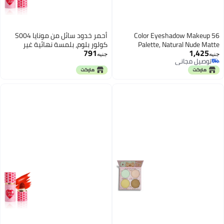
56 Color Eyeshadow Makeup
أحمر خدود سائل من مونايا S004
Palette, Natural Nude Matte
كولور بلوم، بلمسة نهائية غير
791
1,425
Shimmer Glitter Pigment Eye
لامعة (S207#)
جنيه
جنيه
توصيل مجاني
Shadow Palette Set, Vegan &
توصيل مجاني
Cruelty-free (56 COLOR)