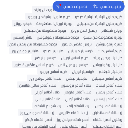
البحث الشائع
ترتيب حسب
تصنيف حسب
نيكس كريم ملون البشرة
كريم ملون البشرة ويت ان وايلد
كريم ملون البشرة البشرة كيكو
كريم ملون البشرة من بورجوا
كريم ملون البشرة من ميبيلين
بودرة لوريال المضغوطة
كيكو برونزر
برونزر شيغلام
ريميل لندن برونزر
بودرة مضغوطة من ميبيلين
بودرة مضغوطة من كيكو
بودرة مضغوطة ريفوليوشن
بلاش إيسنس
حمرة ريفوليوشن
برونزر ماكس فاكتور
بودرة مضغوطة من ريميل لندن
كريم أساس ماك
كونسيلر ميبيلين
هايلايتر كيكو
هايلايتر جولدن روز
هايلايتر ويد إن وايلد
كريم أساس لوريال
كونسيلر نيكس
هايلايتر ريفوليوشن
كونسيلر ريميل لندن
كريم أساس ماكس فاكتور
هايلايتر شيغلام
كونسيلر لوريال
كريم أساس بورجوا
كريم أساس ميبيلين
هايلايتر نيكس
طلاء أظافر جولدن روز
طلاء أظافر ليشات
طلاء أظافر برونسون
طلاء أظافر سالي هانسن
طلاء أظافر ريميل
طلاء أظافر فلومار
طلاء أظافر أورلي
طلاء أظافر إيسنس
طلاء أظافر أوبي
طلاء أظافر إيسي
زيت الشفاه نيكس
زيت الشفاه إلف
زيت شجلام للشفاه
زيت الشفاه هاندايان
زيت الشفاه كاتريس
زيت الشفاه جولدن_روز
ريفلون أحمر الشفاه
أحمر شفاه جولدن روز
أحمر الشفاه كيكو
أحمر الشفاه ميبيلين
أحمر الشفاه نِكس
أحمر الشفاه من بورجوا