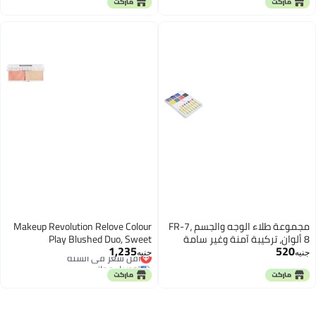
والمهرجانات والفعاليات وتطبيقات
المكياج الفنية الإبداعية.
مجموعة طلاء الوجه والجسم FR-7،
Makeup Revolution Relove Colour
8 ألوان، تركيبة آمنة وغير سامة
Play Blushed Duo, Sweet
1,235
520
تدوم طويلاً، مثالية لحفلات الأطفال
أقل سعر في السنة
جنيه
جنيه
توصيل مجاني
والمهرجانات والفعاليات وتطبيقات
أقل سعر في السنة
المكياج الفنية الإبداعية.