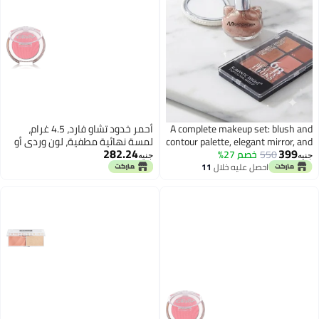
A complete makeup set: blush and
أحمر خدود تشاو فارد، 4.5 غرام،
contour palette, elegant mirror, and
لمسة نهائية مطفية، لون وردي أو
282.24
399
550
خصم 27%
highlighter and glitter spray for a
أحمر، باليت
جنيه
جنيه
dazzling look.
احصل عليه خلال
11
اغسطس