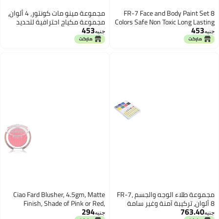
FR-7 Face and Body Paint Set 8
مجموعة مينو مات كونتور، 4 ألوان،
Colors Safe Non Toxic Long Lasting
مجموعة مكياج احترافية لتحديد
453
453
Formula Perfect for Kids Parties
ملامح الوجه، رقم 1
جنيه
جنيه
Festivals Events and Creative
Artistic Makeup Applications
مجموعة طلاء الوجه والجسم FR-7،
Ciao Fard Blusher, 4.5gm, Matte
8 ألوان، تركيبة آمنة وغير سامة
Finish, Shade of Pink or Red,
294
763.40
تدوم طويلاً، مثالية لحفلات الأطفال
Palette
جنيه
جنيه