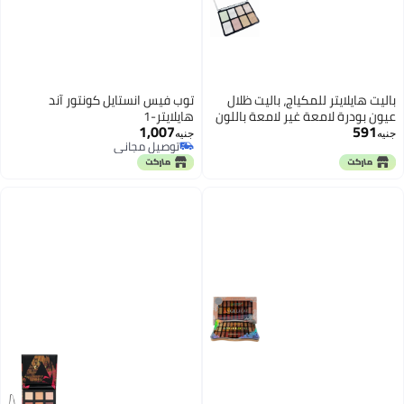
باليت هايلايتر للمكياج، باليت ظلال
توب فيس انستايل كونتور آند
عيون بودرة لامعة غير لامعة باللون
هايلايتر-1
1,007
591
الذهبي الوردي والبني والنيود،
جنيه
جنيه
توصيل مجاني
تغطية تدوم طويلاً ومقاومة للماء،
توصيل مجاني
مظهر طبيعي، 8 ألوان