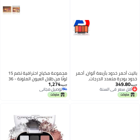
باليت أحمر خدود بأربعة ألوان، أحمر
مجموعة مكياج احترافية تضم 15
خدود بودرة متعدد الدرجات،
لونًا من ظلال العيون الملونة - 36
1,274
349.80
المجموعة 3
غرامًا + أحمر خدود + باليت تحديد
جنيه
جنيه
أقل سعر في السنة
توصيل مجاني
وإضاءة، ظلال عيون مقاومة للماء
أقل سعر في السنة
توصيل مجاني
تدوم طويلًا ذات صبغة عالية - N2