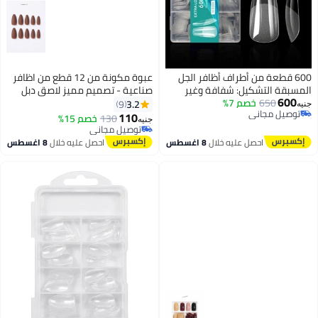
600 قطعة من أطراف أظافر الجل
عبوة مكونة من 12 قطع من اظافر
المسبقة التشكيل: شفافة وغير
صناعية - تصميم مميز لاصق دبل
600
650
خصم 7%
لامعة (Matte) لتمديد الأظافر
فيس
3.2
9
جنيه
توصيل مجاني
الأكريليك
110
130
خصم 15%
جنيه
توصيل مجاني
توصيل مجاني
توصيل مجاني
احصل عليه خلال
8 اغسطس
احصل عليه خلال
8 اغسطس