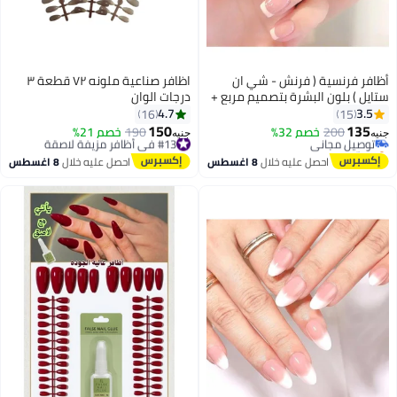
أظافر فرنسية ( فرنش - شي ان
اظافر صناعية ملونه ٧٢ قطعة ٣
ستايل ) بلون البشرة بتصميم مربع +
درجات الوان
#6 في أظافر مزيفة لاصقة
ورقة لاصقة مزدوجة الوجه.
4.7
3.5
16
15
أقل سعر في 30 يوم
150
135
200
توصيل مجاني
خصم 32%
#13 في أظافر مزيفة لاصقة
190
خصم 21%
جنيه
جنيه
4
7
بتخلّص بسرعة
توصيل مجاني
#6 في أظافر مزيفة لاصقة
#13 في أظافر مزيفة لاصقة
احصل عليه خلال
8 اغسطس
احصل عليه خلال
8 اغسطس