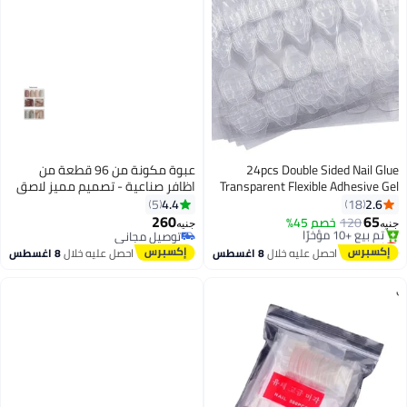
24pcs Double Sided Nail Glue
عبوة مكونة من 96 قطعة من
Transparent Flexible Adhesive Gel
اظافر صناعية - تصميم مميز لاصق
Tape for False Nails
دبل فيس
4.4
2.6
5
18
260
65
120
خصم 45%
جنيه
جنيه
أقل سعر في 7 يوم
توصيل مجاني
توصيل مجاني
توصيل مجاني
احصل عليه خلال
8 اغسطس
احصل عليه خلال
8 اغسطس
تم بيع +10 مؤخرًا
أقل سعر في 7 يوم