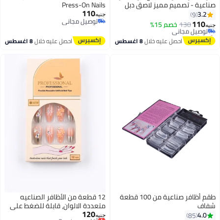
صناعية - تصميم مميز لاصق دبل
Press-On Nails
110
فيس
3.2
9
جنيه
توصيل مجاني
110
130
توصيل مجاني
خصم 15%
جنيه
توصيل مجاني
بتخلّص بسرعة
توصيل مجاني
احصل عليه خلال
8 اغسطس
احصل عليه خلال
8 اغسطس
طقم أظافر صناعية من 100 قطعة
12 قطعة من الأظافر الصناعيه
شفاف
متعددة الالوان، قابلة للضغط علي
120
الاظافر
أقل سعر في 7 يوم
4.0
85
جنيه