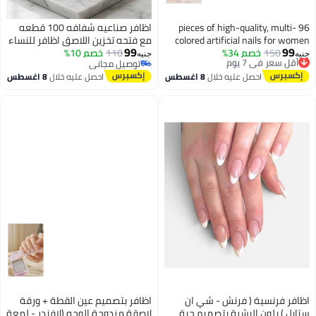
96 pieces of high-quality, multi-
اظافر صناعيه شفافه 100 قطعه
colored artificial nails for women
مع فتحه تخزين اللاصق اظافر للنساء
99
99
and girls.
150
أقل سعر في 7 يوم
خصم 34%
110
اكسسوارات بنات
خصم 10%
جنيه
جنيه
توصيل مجاني
توصيل مجاني
أقل سعر في 7 يوم
توصيل مجاني
احصل عليه خلال
8 اغسطس
احصل عليه خلال
8 اغسطس
اظافر فرنسية ( فرنش - شي ان
اظافر بتصميم عين القطة + ورقة
ستايل ) بلون البشرة بتصميم حبة
لاصقة مزدوجة الوجه (لافندر - لمعة