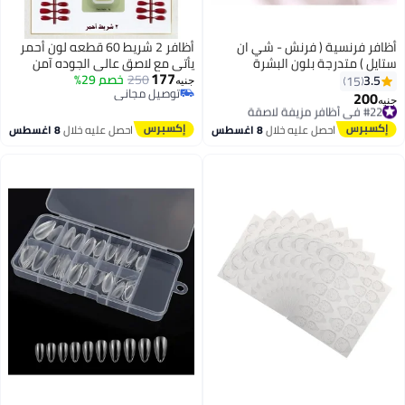
أظافر فرنسية ( فرنش - شي ان
أظافر 2 شريط 60 قطعه لون أحمر
ستايل ) متدرجة بلون البشرة
يأتي مع لاصق عالي الجوده آمن
177
بتصميم عين القطة (24 قطعة) +
250
خصم 29%
علي الجلد والاظافر أظافر نسائيه
3.5
15
جنيه
توصيل مجاني
ورقة لاصقة مزدوجة الوجه
اكسسوارات بنات
200
#22 في أظافر مزيفة لاصقة
جنيه
7
توصيل مجاني
توصيل مجاني
#22 في أظافر مزيفة لاصقة
احصل عليه خلال
8 اغسطس
احصل عليه خلال
8 اغسطس