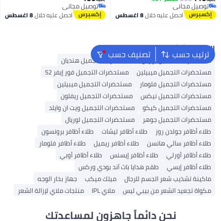
توصيل مجاني
توصيل مجاني
توصيل مجاني
توصيل مجاني
احصل عليه خلال
8 اغسطس
احصل عليه خلال
8 اغسطس
البحث الشائع
ترتيب حسب
تصنيف حسب
مستحضرات التجميل لوريال
مستحضرات التجميل هنديان
مستحضرات التجميل ميبيلين
مستحضرات التجميل فور إيفر 52
مستحضرات التجميل فلومار
مستحضرات التجميل ميبيلين
مستحضرات التجميل نيكس
مستحضرات التجميل ريفلون
مستحضرات التجميل كيكو
مستحضرات التجميل ويت ان وايلد
مستحضرات التجميل جوهر
مستحضرات التجميل لوريال
طلاء أظافر جولدن روز
طلاء أظافر ليشات
طلاء أظافر برونسون
طلاء أظافر سالي هانسن
طلاء أظافر ريميل
طلاء أظافر فلومار
طلاء أظافر أورلي
طلاء أظافر إيسنس
طلاء أظافر أوبي
طلاء أظافر إيسي
طقم هدايا باث آند بودي وركس
ماكينة تشذيب شعر الجسم للرجال
ميلك ميكب
جهاز بخار الوجه
مكواة تجعيد الشعر من بيبي ليس
ملاي IPL
منتجات ملاي لإزالة الشعر
نحن دائماً جاهزون لمساعدتك