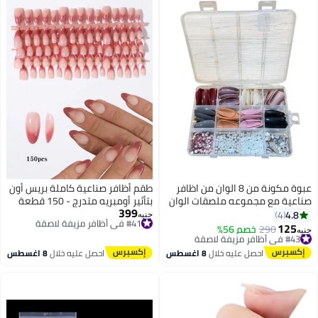
عبوة مكونة من 8 الوان من اظافر
​طقم أظافر صناعية كاملة بريس أون
صناعية مع مجموعه ملصقات الوان
بتأثير أومبريه متدرج - 150 قطعة
399
واشكال عشوائيه - تصميم مميز
#41 في أظافر مزيفة لاصقة
شكل لوزي متوسط، أظافر فرينش
4.8
4
جنيه
توصيل مجاني
نود ووردي جاهزة للصق - متعدد
125
#43 في أظافر مزيفة لاصقة
290
خصم 56%
جنيه
#41 في أظافر مزيفة لاصقة
المقاسات
توصيل مجاني
#43 في أظافر مزيفة لاصقة
احصل عليه خلال
8 اغسطس
احصل عليه خلال
8 اغسطس