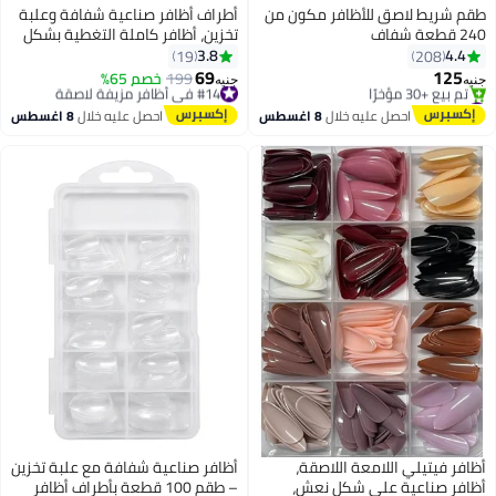
طقم شريط لاصق للأظافر مكون من
أطراف أظافر صناعية شفافة وعلبة
240 قطعة شفاف
تخزين، أظافر كاملة التغطية بشكل
كوفن بـ10 مقاسات مختلفة
3.8
4.4
19
208
لصالونات التجميل وتزيين الأظافر
69
125
#14 في أظافر مزيفة لاصقة
199
خصم 65%
جنيه
جنيه
بنفسك، أظافر صناعية طويلة الأمد
#3 في غراء الأظافر الصناعية
توصيل مجاني
توصيل مجاني
#14 في أظافر مزيفة لاصقة
ومتينة لإطلاله أنيقة، لون شفاف،
احصل عليه خلال
8 اغسطس
احصل عليه خلال
8 اغسطس
تم بيع +30 مؤخرًا
100 قطعة
#3 في غراء الأظافر الصناعية
أظافر فيتيلي اللامعة اللاصقة،
أظافر صناعية شفافة مع علبة تخزين
أظافر صناعية على شكل نعش،
– طقم 100 قطعة بأطراف أظافر