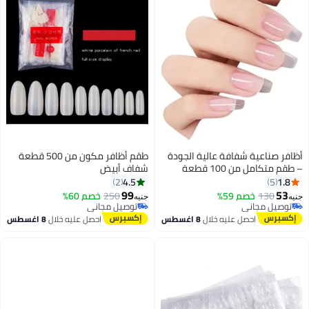
أظافر صناعية شفافة عالية الجودة
طقم أظافر مكون من 500 قطعة
– طقم متكامل من 100 قطعة
شفاف أبيض
بأطوال مختلفة لتصاميم فنية
4.5
1.8
2
5
فريدة، سهلة التركيب وتناسب
99
53
130
خصم 59%
250
خصم 60%
جنيه
جنيه
الاستخدام المنزلي أو في صالونات
توصيل مجاني
توصيل مجاني
التجميل.
توصيل مجاني
توصيل مجاني
احصل عليه خلال
8 اغسطس
احصل عليه خلال
8 اغسطس