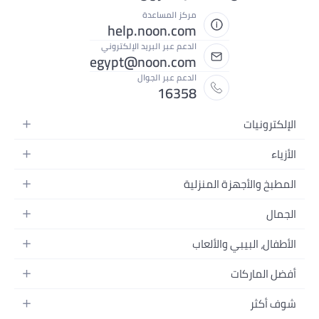
مركز المساعدة
help.noon.com
الدعم عبر البريد الإلكتروني
egypt@noon.com
الدعم عبر الجوال
16358
الإلكترونيات
الهواتف المتحركة
الأزياء
أجهزة التابلت
أزياء نسائية
المطبخ والأجهزة المنزلية
أجهزة الكمبيوتر المحمولة
أزياء رجالية
المطبخ وأدوات الطعام
الأجهزة المنزلية
الجمال
أزياء البنات
مستلزمات السرير
الكاميرات والصور وتسجيل الفيديو
العطور النسائية
أزياء الأولاد
الأطفال، البيبي والألعاب
مستلزمات الحمام
التلفزيونات
عطور الرجال
ساعات يد للرجال
عربات الأطفال وإكسسواراتها
ديكورات المنازل
سماعات الرأس
أفضل الماركات
المكياج
ساعات يد للنساء
مقاعد السيارات
الأجهزة المنزلية
ألعاب الفيديو
أبل
العناية بالشعر
النظارات
شوف أكثر
ملابس الأطفال
الأدوات وتحسين المنزل