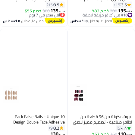
اللوز + ورقة لاصقة مزدوجة الوجه.
عالية)
3.5
3.5
15
15
135
135
#16 في أظافر مزيفة لاصقة
200
خصم 32%
300
أقل سعر في 7 يوم
خصم 55%
جنيه
جنيه
7
7
توصيل مجاني
توصيل مجاني
#16 في أظافر مزيفة لاصقة
أقل سعر في 7 يوم
احصل عليه خلال
8 اغسطس
احصل عليه خلال
8 اغسطس
عبوة مكونة من 96 قطعة من
10 Pack False Nails - Unique
اظافر صناعية - تصميم مميز لاصق
Design Double Face Adhesive
دبل فيس
3.2
4.4
9
5
130
110
260
خصم 57%
جنيه
جنيه