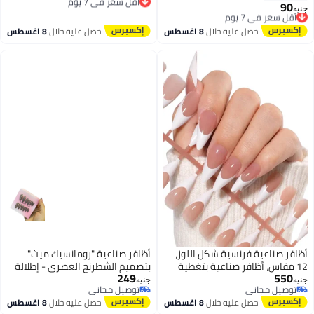
توصيل مجاني
90
أقل سعر في 7 يوم
جنيه
أقل سعر في 7 يوم
توصيل مجاني
أقل سعر في 7 يوم
احصل عليه خلال
8 اغسطس
احصل عليه خلال
8 اغسطس
أظافر صناعية فرنسية شكل اللوز،
أظافر صناعية "رومانسيك ميث"
12 مقاس، أظافر صناعية بتغطية
بتصميم الشطرنج العصري - إطلالة
249
550
كاملة، أظافر أكريليك لتمديد الأظافر
جريئة، تركيب سهل، جودة تدوم!
جنيه
جنيه
توصيل مجاني
توصيل مجاني
للصالونات الاحترافية وفن الأظافر
توصيل مجاني
توصيل مجاني
احصل عليه خلال
8 اغسطس
احصل عليه خلال
8 اغسطس
المنزلي، 240قطعة