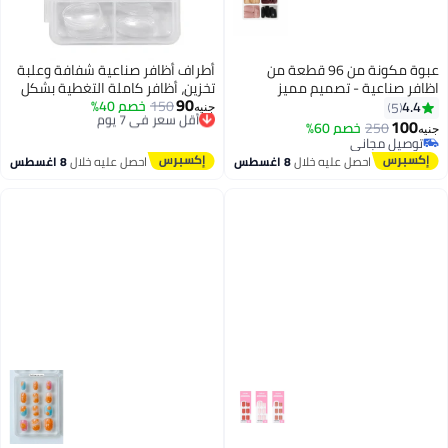
عبوة مكونة من 96 قطعة من
أطراف أظافر صناعية شفافة وعلبة
اظافر صناعية - تصميم مميز
تخزين، أظافر كاملة التغطية بشكل
90
150
أقل سعر في 7 يوم
خصم 40%
كوفن بـ10 مقاسات مختلفة
4.4
5
جنيه
توصيل مجاني
لصالونات التجميل وتزيين الأظافر
100
250
خصم 60%
جنيه
أقل سعر في 7 يوم
بنفسك، أظافر صناعية طويلة الأمد
توصيل مجاني
توصيل مجاني
ومتينة لإطلاله أنيقة، لون شفاف،
احصل عليه خلال
8 اغسطس
احصل عليه خلال
8 اغسطس
100 قطعة