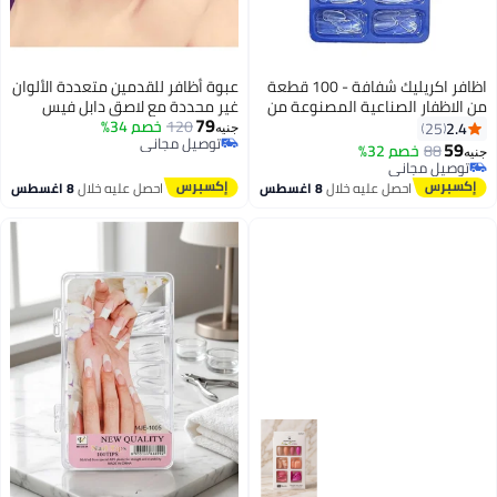
اظافر اكريليك شفافة - 100 قطعة
عبوة أظافر للقدمين متعددة الألوان
من الاظفار الصناعية المصنوعة من
غير محددة مع لاصق دابل فيس
79
الاكريليك مع حافظة كاملة للاظافر
مجاني
120
خصم 34%
2.4
25
جنيه
توصيل مجاني
(لون شفاف)
59
88
خصم 32%
جنيه
توصيل مجاني
توصيل مجاني
توصيل مجاني
احصل عليه خلال
8 اغسطس
احصل عليه خلال
8 اغسطس