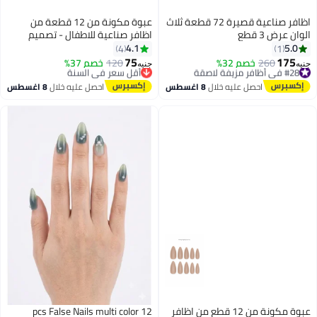
اظافر صناعية قصيرة 72 قطعة ثلاث
عبوة مكونة من 12 قطعة من
الوان عرض 3 قطع
اظافر صناعية للاطفال - تصميم
مميز لاصق دبل فيس
4.1
5.0
4
1
75
175
#28 في أظافر مزيفة لاصقة
260
خصم 32%
120
خصم 37%
أقل سعر في السنة
جنيه
جنيه
توصيل مجاني
توصيل مجاني
#28 في أظافر مزيفة لاصقة
أقل سعر في السنة
احصل عليه خلال
8 اغسطس
احصل عليه خلال
8 اغسطس
عبوة مكونة من 12 قطع من اظافر
12 pcs False Nails multi color