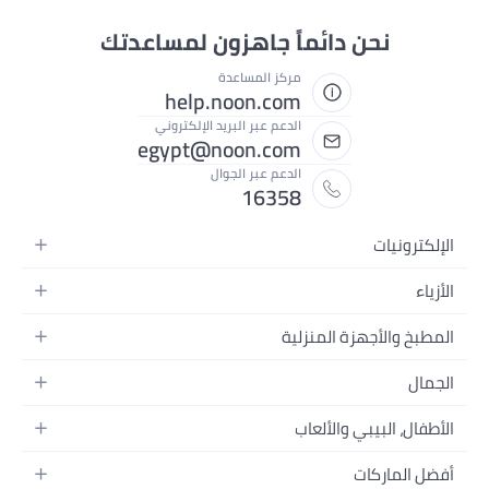
نحن دائماً جاهزون لمساعدتك
مركز المساعدة
help.noon.com
الدعم عبر البريد الإلكتروني
egypt@noon.com
الدعم عبر الجوال
16358
الإلكترونيات
الهواتف المتحركة
الأزياء
أجهزة التابلت
أزياء نسائية
المطبخ والأجهزة المنزلية
أجهزة الكمبيوتر المحمولة
أزياء رجالية
المطبخ وأدوات الطعام
الأجهزة المنزلية
الجمال
أزياء البنات
مستلزمات السرير
الكاميرات والصور وتسجيل الفيديو
العطور النسائية
أزياء الأولاد
الأطفال، البيبي والألعاب
مستلزمات الحمام
التلفزيونات
عطور الرجال
ساعات يد للرجال
عربات الأطفال وإكسسواراتها
ديكورات المنازل
سماعات الرأس
أفضل الماركات
المكياج
ساعات يد للنساء