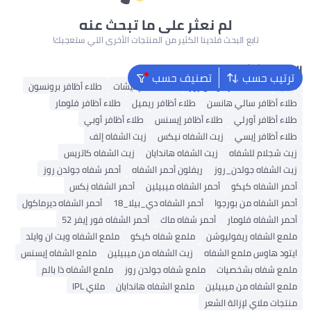
لم نعثر على ما تبحث عنه
تابع البحث فلدينا الكثير من المنتجات الأخرى التي ستعجبك!
البحث الشائع
ترتيب حسب
تصنيف حسب
هدايا
طلاء أظافر جولدن روز
طلاء أظافر ليشات
طلاء أظافر برونسون
طلاء أظافر سالي هانسن
طلاء أظافر ريميل
طلاء أظافر فلومار
طلاء أظافر أورلي
طلاء أظافر إيسنس
طلاء أظافر أوبي
طلاء أظافر إيسي
زيت الشفاه نيكس
زيت الشفاه إلف
زيت شجلام للشفاه
زيت الشفاه هاندايان
زيت الشفاه كاتريس
زيت الشفاه جولدن_روز
ريفلون أحمر الشفاه
أحمر شفاه جولدن روز
أحمر الشفاه كيكو
أحمر الشفاه ميبيلين
أحمر الشفاه نِكس
أحمر الشفاه من بورجوا
أحمر الشفاه دي_بيلا_18
أحمر الشفاه ديرماكول
أحمر الشفاه فلومار
أحمر شفاه ماك
أحمر الشفاه فور إيفر 52
ملمع الشفاه ريفوليوشن
ملمع شفاه كيكو
ملمع الشفاه ويت ان وايلد
ايتود هاوس ملمع الشفاه
زيت الشفاه من ميبيلين
ملمع الشفاه إيسنس
ملمع شفاه بشخصيات
ملمع شفاه جولدن روز
ملمع الشفاه ذا بالم
ملمع الشفاه من ميبيلين
ملمع الشفاه هاندايان
ملاي IPL
منتجات ملاي لإزالة الشعر