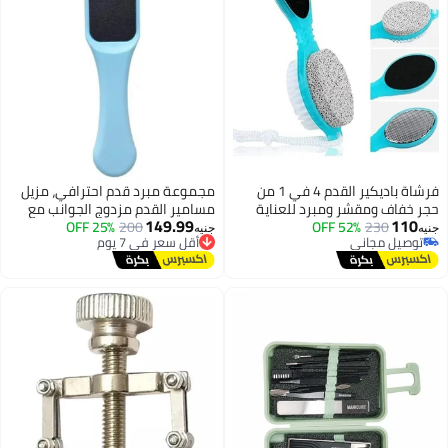
فرشاة باديكير القدم 4 في 1 من
مجموعة مبرد قدم احترافي، مزيل
حجر خفاف ومقشر ومبرد للعناية
مسامير القدم مزدوج الجوانب مع
149.99
110
230
52% OFF
الناعمة وفرشاة مانيكير متعددة
أقل سعر في 7 يوم
200
25% OFF
مقبض -متعدد الالوان
جنيه
جنيه
توصيل مجاني
توصيل مجاني
توصيل مجاني
أقل سعر في 7 يوم