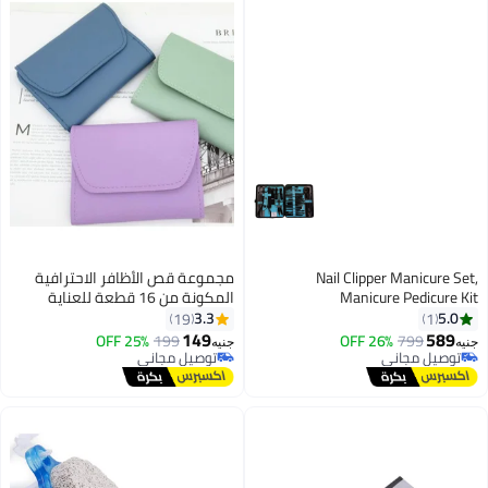
Nail Clipper Manicure Set,
مجموعة قص الأظافر الاحترافية
Manicure Pedicure Kit
المكونة من 16 قطعة للعناية
Professional, Travel Manicure Set
بالأظافر والمانيكير والباديكير
3.3
5.0
19
1
for Women Men, Manicure &
متعددة الألوان
149
589
25% OFF
199
26% OFF
799
جنيه
جنيه
Pedicure Tools & Accessories, Nail
توصيل مجاني
توصيل مجاني
توصيل مجاني
Care Tool with Travel Bag, Set 36 in
توصيل مجاني
1