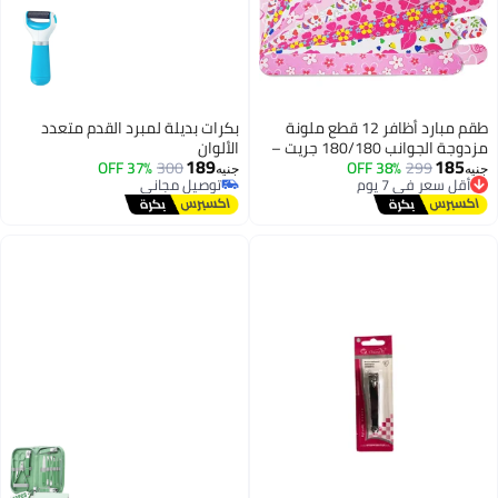
طقم مبارد أظافر 12 قطع ملونة
بكرات بديلة لمبرد القدم متعدد
مزدوجة الجوانب 180/180 جريت –
الألوان
189
185
299
أقل سعر في 7 يوم
38% OFF
مبرد أظافر احترافي لتشكيل وتنعيم
300
37% OFF
جنيه
جنيه
توصيل مجاني
توصيل مجاني
وتلميع الأظافر الطبيعية والصناعية
أقل سعر في 7 يوم
توصيل مجاني
– أداة مانيكير وباديكير عالية الجودة
للاستخدام المنزلي والصالونات –
متين وسهل الاستخدام وقابل لإعادة
الاستخدام