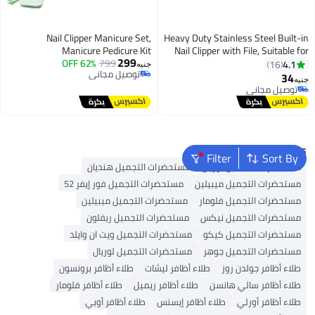
Nail Clipper Manicure Set,
Heavy Duty Stainless Steel Built-in
Manicure Pedicure Kit
Nail Clipper with File, Suitable for
299
Trimming Thick Fingernails and
799
توصيل مجاني
62% OFF
Professional, Travel Manicure Set
4.1
16
جنيه
بتخلّص بسرعة
for Women Men, Manicure &
Toenails for Men and Women
34
جنيه
توصيل مجاني
Pedicure Tools & Accessories, Nail
توصيل مجاني
توصيل مجاني
Care Tool with Green Leather
Travel Bag, Set 12 in 1
Popular Searches
Filter
Sort By
مستحضرات التجميل لوريال
مستحضرات التجميل هنديان
مستحضرات التجميل ميبيلين
مستحضرات التجميل فور إيفر 52
مستحضرات التجميل فلومار
مستحضرات التجميل ميبيلين
مستحضرات التجميل نيكس
مستحضرات التجميل ريفلون
مستحضرات التجميل كيكو
مستحضرات التجميل ويت ان وايلد
مستحضرات التجميل جوهر
مستحضرات التجميل لوريال
طلاء أظافر جولدن روز
طلاء أظافر ليشات
طلاء أظافر برونسون
طلاء أظافر سالي هانسن
طلاء أظافر ريميل
طلاء أظافر فلومار
طلاء أظافر أورلي
طلاء أظافر إيسنس
طلاء أظافر أوبي