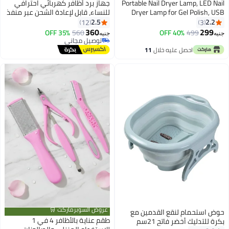
Portable Nail Dryer Lamp, LED Nail
جهاز برد أظافر كهربائي احترافي
Dryer Lamp for Gel Polish, USB
للنساء، قابل لإعادة الشحن عبر منفذ
Charging and Clip
USB بسرعة 20000 دورة في
2.5
2.2
12
3
الدقيقة، مزود بـ 12 رأسًا، سهل
360
299
35% OFF
560
40% OFF
499
جنيه
جنيه
الاستخدام، سرعة قابلة للتعديل
توصيل مجاني
توصيل مجاني
للأكريليك والجل والمانيكير
احصل عليه خلال
11
والباديكير، جهاز أظافر وردي محمول
اغسطس
- متعدد الألوان
عروض السوبرماركت 🛒
حوض استحمام لنقع القدمين مع
طقم عناية بالأظافر 4 في 1
بكرة للتدليك أخضر فاتح 21سم