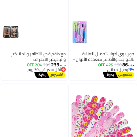
جون يوي أدوات تجميل للعناية
مع طقم قص الأظافر والمانيكير
بالحواجب والأظافر متعددة الألوان -
والباديكير الاحتراف
239
86
5 قطع
150
42% OFF
299
أقل سعر في 30 يوم
20% OFF
جنيه
جنيه
توصيل مجاني
توصيل مجاني
توصيل مجاني
أقل سعر في 30 يوم