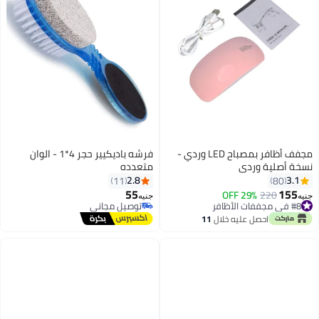
مجفف أظافر بمصباح LED وردي -
فرشه باديكيير حجر 4*1 - الوان
نسخة أصلية وردي
متعدده
2.8
3.1
11
80
55
155
#8 في مجففات الأظافر
220
29% OFF
جنيه
جنيه
تم بيع +10 مؤخرًا
توصيل مجاني
#8 في مجففات الأظافر
توصيل مجاني
احصل عليه خلال
11
اغسطس