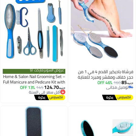
عروض السوبرماركت 🛒
فرشاة باديكير القدم 4 في 1 من
Home & Salon Nail Grooming Set –
حجر خفاف ومقشر ومبرد للعناية
85
Full Manicure and Pedicure Kit with
160
46% OFF
الناعمة وفرشاة مانيكير متعددة
جنيه
124.70
توصيل مجاني
145
أقل سعر في السنة
13% OFF
Scissors, Files, Buffers & Foot
الاستخدامات
جنيه
توصيل مجاني
توصيل مجاني
Tools-11 Piece
أقل سعر في السنة