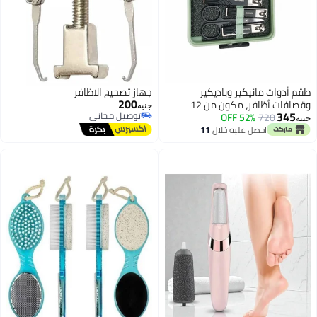
طقم أدوات مانيكير وباديكير
جهاز تصحيح الاظافر
200
وقصافات أظافر، مكون من 12
جنيه
345
توصيل مجاني
قطعة
720
52% OFF
جنيه
توصيل مجاني
احصل عليه خلال
11
اغسطس