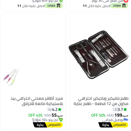
أقل سعر في 30 يوم
تم بيع +40 مؤخرًا
أقل سعر في 30 يوم
تم بيع +40 مؤخرًا
احصل عليه خلال
11
احصل عليه خلال
11
اغسطس
اغسطس
طقم مانيكير وباديكير احترافي
مبرد أظافر معدني احترافي بيد
مكون من 12 قطعة - طقم عناية
بلاستيكية مانعة للانزلاق
بالأظافر من الفولاذ المقاوم للصدأ
4.2
3.7
4
3
مع حقيبة سفر فاخرة، طقم عناية
55
199
400
توصيل مجاني
50% OFF
100
45% OFF
جنيه
جنيه
متكامل لليدين والقدمين والوجه -
بتخلّص بسرعة
#35 في أدوات وفرش المكياج
توصيل مجاني
أدوات متينة مع حقيبة جلدية
توصيل مجاني
تم بيع +10 مؤخرًا
محمولة