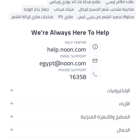
طلاء أظافر إيسي
طقم هدايا باث آند بودي وركس
ماكينة تشذيب شعر الجسم للرجال
ميلك ميكب
جهاز بخار الوجه
مكواة تجعيد الشعر من بيبي ليس
ملاي IPL
منتجات ملاي لإزالة الشعر
We're Always Here To Help
HELP CENTER
help.noon.com
EMAIL SUPPORT
egypt@noon.com
PHONE SUPPORT
16358
الإلكترونيات
الهواتف المتحركة
الأزياء
أجهزة التابلت
أزياء نسائية
المطبخ والأجهزة المنزلية
أجهزة الكمبيوتر المحمولة
أزياء رجالية
المطبخ وأدوات الطعام
الأجهزة المنزلية
الجمال
أزياء البنات
مستلزمات السرير
الكاميرات والصور وتسجيل الفيديو