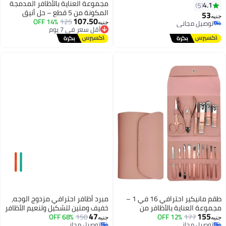
مجموعة العناية بالأظافر المدمجة
4.1
5
المكونة من 5 قطع – حل أنيق
53
جنيه
107.50
أقل سعر في 7 يوم
125
14% OFF
ونظيف وصحي للعناية بأظافر النساء
توصيل مجاني
جنيه
توصيل مجاني
توصيل مجاني
أقل سعر في 7 يوم
طقم مانيكير احترافي 16 في 1 –
مبرد أظافر احترافي مزدوج الوجه،
مجموعة العناية بالأظافر من
خفيف ومتين لتشكيل وتنعيم الأظافر
47
155
177
12% OFF
الستانلس ستيل تضم قصافات أظافر
150
68% OFF
الطبيعية والصناعية، مناسب
جنيه
جنيه
توصيل مجاني
توصيل مجاني
ومقص وملقط وأدوات عناية داخل
للاستخدام المنزلي والصالونات