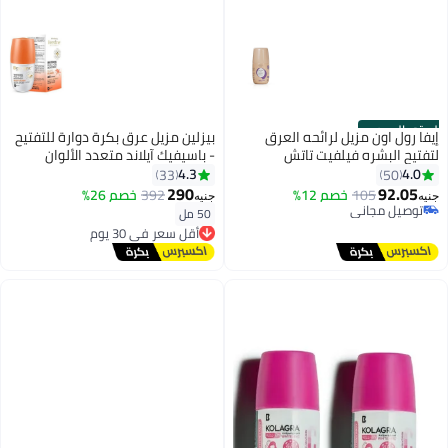
الستور الرسمي
إيفا رول اون مزيل لرائحه العرق
بيزلين مزيل عرق بكرة دوارة للتفتيح
لتفتيح البشره فيلفيت تاتش
- باسيفيك آيلاند متعدد الألوان
50ملليلتر
4.3
4.0
33
50
290
92.05
105
خصم 12%
392
خصم 26%
جنيه
جنيه
توصيل مجاني
50 مل
أقل سعر في 30 يوم
توصيل مجاني
توصيل مجاني
أقل سعر في 30 يوم