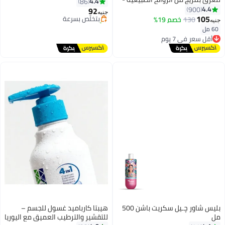
4.4
86
توصيل مجاني
60 مل
4.4
900
92
بتخلّص بسرعة
جنيه
105
130
خصم 19%
تم بيع +90 مؤخرًا
جنيه
#27 في مستحضرات غسل الجسم
60 مل
أقل سعر في 7 يوم
توصيل مجاني
أقل سعر في 7 يوم
بليس شاور چـيل سكريت باشن 500
هيبتا كارباميد غسول للجسم –
مل
للتقشير والترطيب العميق مع اليوريا