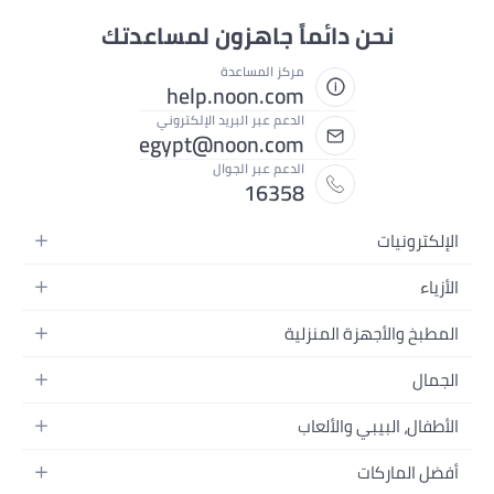
نحن دائماً جاهزون لمساعدتك
مركز المساعدة
help.noon.com
الدعم عبر البريد الإلكتروني
egypt@noon.com
الدعم عبر الجوال
16358
الإلكترونيات
الهواتف المتحركة
الأزياء
أجهزة التابلت
أزياء نسائية
المطبخ والأجهزة المنزلية
أجهزة الكمبيوتر المحمولة
أزياء رجالية
المطبخ وأدوات الطعام
الأجهزة المنزلية
الجمال
أزياء البنات
مستلزمات السرير
الكاميرات والصور وتسجيل الفيديو
العطور النسائية
أزياء الأولاد
الأطفال، البيبي والألعاب
مستلزمات الحمام
التلفزيونات
عطور الرجال
ساعات يد للرجال
عربات الأطفال وإكسسواراتها
ديكورات المنازل
سماعات الرأس
أفضل الماركات
المكياج
ساعات يد للنساء