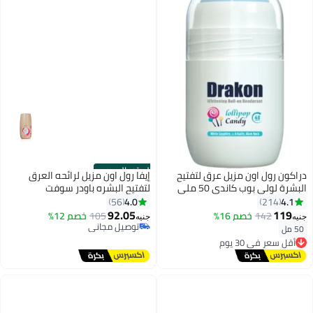
الستور الرسمي
دراكون رول اون مزيل عرق لتفتيح
إيفا رول اون مزيل لرائحه العرق
البشرة لولي بوب كاندي 50 ملي
لتفتيح البشره باودر سوفت
4.0
4.1
56
214
92.05
119
142
خصم 16%
105
خصم 12%
جنيه
جنيه
توصيل مجاني
50 مل
أقل سعر في 30 يوم
توصيل مجاني
توصيل مجاني
أقل سعر في 30 يوم