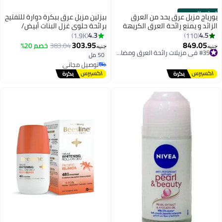
الستور الرسمي
يورياج مزيل عرق يحد من العرق
بيزلين مزيل عرق ببكرة دوارة للتفتيح
الزائد و يمنع رائحة العرق الكريهة
برائحة حلوى غزل البنات أبيض/
وردي/ذهبي 50ملليلتر
4.3
4.5
1.9K
110
303.95
849.05
#35 في مزيلات رائحة العرق ومضادات التعرق
383.04
خصم 20%
جنيه
جنيه
توصيل مجاني
50 مل
توصيل مجاني
#35 في مزيلات رائحة العرق ومضادات التعرق
بتخلّص بسرعة
توصيل مجاني