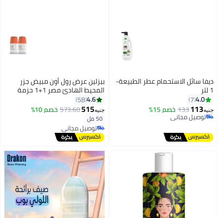
ديفا سائل الاستحمام عطر الطبيعة-
بيزلين عرض رول أون مبيض جزر
1 لتر
المحيط الهادئ مصر 1+1 حزمة
ترويجية بيضاء 50 مل 2 x 50ملليلتر
4.6
4.0
58
7
515
113
133
خصم 15%
573.60
خصم 10%
جنيه
جنيه
توصيل مجاني
50 مل
توصيل مجاني
توصيل مجاني
بتخلّص بسرعة
توصيل مجاني