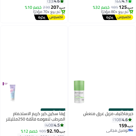
والبانثينول والسيراميدات – 300 مل
4.6
4.1
33
44
207
125
185
خصم 32%
230
خصم 10%
جنيه
جنيه
توصيل مجاني
#38 في مستحضرات غسل الجسم
بتخلّص بسرعة
توصيل مجاني
تم بيع +80 مؤخرًا
تم بيع +70 مؤخرًا
توصيل مجاني
#38 في مستحضرات غسل الجسم
الستور الرسمي
الستور الرسمي
ديرماكتيف مزيل عرق منعش
إيفا سكين كير كريم الاستحمام
المرطب لنعومه فائقة 250ملليلتر
4.6
108
159
4.5
408
جنيه
92.10
توصيل مجاني
105
خصم 12%
جنيه
توصيل مجاني