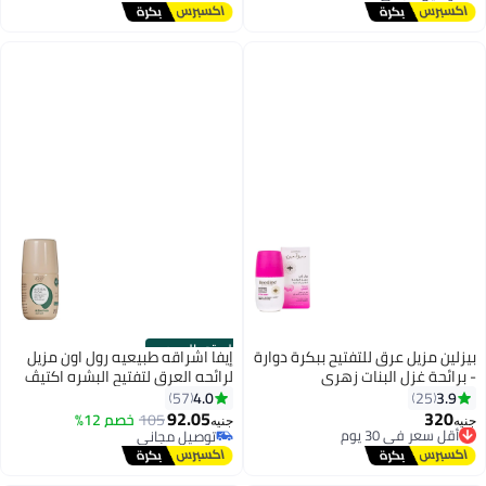
توصيل مجاني
الستور الرسمي
بيزلين مزيل عرق للتفتيح ببكرة دوارة
إيفا اشراقه طبيعيه رول اون مزيل
- برائحة غزل البنات زهري
لرائحه العرق لتفتيح البشره اكتيڤ
فريش
4.0
3.9
57
25
92.05
320
أقل سعر في 30 يوم
105
خصم 12%
جنيه
جنيه
توصيل مجاني
توصيل مجاني
أقل سعر في 30 يوم
توصيل مجاني