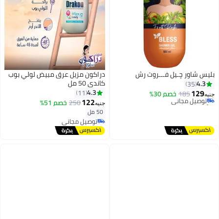
بليس شاور چـيل فـــروت رش
دراكون مزيل عرق مبيض لولي بوب
كاندي 50 مل
4.3
35
129
4.3
11
185
توصيل مجاني
خصم 30%
جنيه
122
تم بيع +10 مؤخرًا
250
خصم 51%
جنيه
توصيل مجاني
50 مل
توصيل مجاني
بتخلّص بسرعة
توصيل مجاني