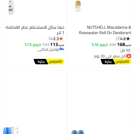
NUTSHELL Macadamia &
ديفا سائل الاستحمام عطر الفخامة-
Rosewater Roll On Deodorant
1 لتر
50ml
2.3
4.6
4
7
113
168
200
خصم 16%
133
خصم 15%
جنيه
جنيه
توصيل مجاني
50 مل
أقل سعر في 30 يوم
توصيل مجاني
توصيل مجاني
أقل سعر في 30 يوم