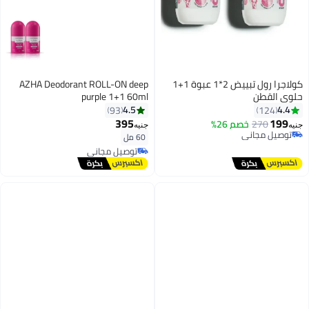
كولاجرا رول تبييض 2*1 عبوة 1+1
AZHA Deodorant ROLL-ON deep
حلوى القطن
purple 1+1 60ml
4.5
4.4
93
124
395
199
270
خصم 26%
جنيه
جنيه
توصيل مجاني
60 مل
توصيل مجاني
توصيل مجاني
توصيل مجاني