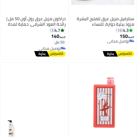
ستارفيل مزيل عرق لتفتيح البشرة
دراكون مزيل عرق رول أون 50 مل |
مزود ببلية دوارة، للنساء
رائحة العود الشرقي، حماية لمدة
48 ساعة لمنطقة تحت الإبط
4.7
4.3
3
16
الحساسة
140
150
جنيه
جنيه
توصيل مجاني
50 مل
توصيل مجاني
توصيل مجاني
توصيل مجاني