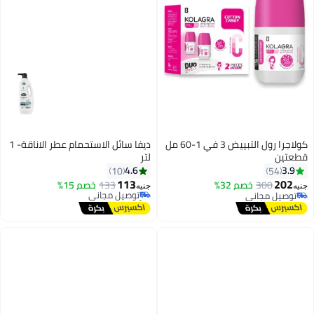
كولاجرا رول التبييض 3 في 1-60 مل
ديفا سائل الاستحمام عطر الاناقة- 1
قطعتين
لتر
4.6
3.9
10
54
113
202
300
خصم 32%
133
توصيل مجاني
خصم 15%
جنيه
جنيه
توصيل مجاني
تم بيع +20 مؤخرًا
توصيل مجاني
توصيل مجاني