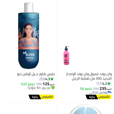
وان بوند غسول وان بوند الإصدار
بليس شاور چـيل أوشن ديو
الجديد 300 مل لعناية الرجل
4.3
53
المتكاملة وانتعاش يدوم 24 ساعة
125
4.2
17
185
خصم 32%
جنيه
235
توصيل مجاني
250
توصيل مجاني
خصم 6%
جنيه
بتخلّص بسرعة
تم بيع +10 مؤخرًا
تم بيع +30 مؤخرًا
توصيل مجاني
توصيل مجاني