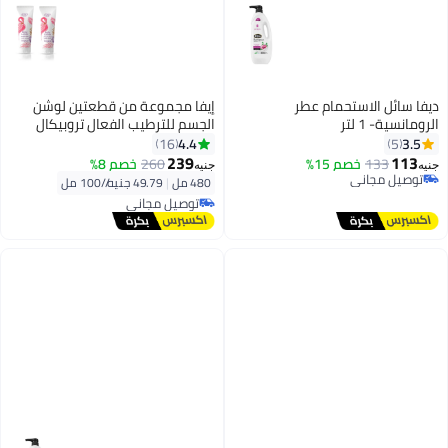
ديفا سائل الاستحمام عطر
إيفا مجموعة من قطعتين لوشن
الرومانسية- 1 لتر
الجسم للترطيب الفعال تروبيكال
240X2 مل
4.4
3.5
16
5
239
113
133
خصم 15%
260
خصم 8%
جنيه
جنيه
توصيل مجاني
480 مل
|
49.79 جنيه/⁨/100 مل⁩
توصيل مجاني
توصيل مجاني
توصيل مجاني