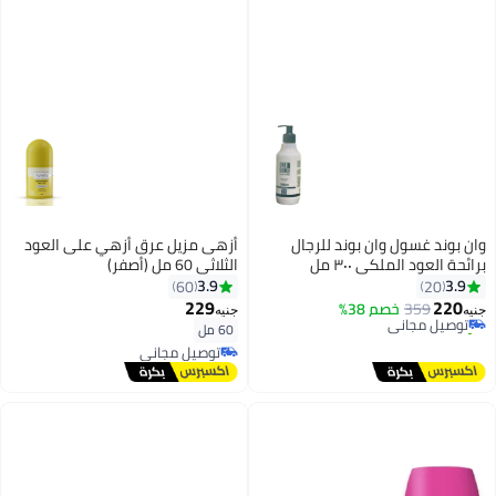
وان بوند غسول وان بوند للرجال
أزهى مزيل عرق أزهي على العود
برائحة العود الملكي ٣٠٠ مل
الثلاثي 60 مل (أصفر)
3.9
3.9
60
20
229
220
359
توصيل مجاني
خصم 38%
جنيه
جنيه
تم بيع +10 مؤخرًا
60 مل
توصيل مجاني
توصيل مجاني
توصيل مجاني