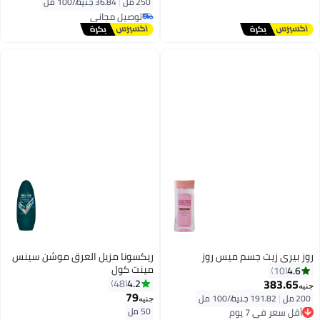
250 مل
|
36.84 جنيه/⁨/100 مل⁩
توصيل مجاني
توصيل مجاني
روز بيري زيت جسم ميس روز
ريكسونا مزيل العرق موشن سينس
مينت كول
4.6
10
383.65
4.2
48
جنيه
79
200 مل
|
191.82 جنيه/⁨/100 مل⁩
أقل سعر في 7 يوم
جنيه
50 مل
توصيل مجاني