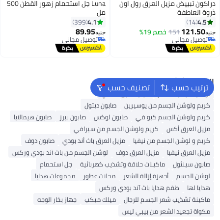
دراكون تبييض مزيل العرق رول اون
Luna جل استحمام زهور القطن 500
ذروة العاطفة
مل
4.1
4.5
399
14
89.95
121.50
151
خصم 19%
جنيه
جنيه
توصيل مجاني
توصيل مجاني
توصيل مجاني
توصيل مجاني
البحث الشائع
ترتيب حسب
تصنيف حسب
لوشن فازلين للجسم
مزيل العرق فيشي
كريم ولوشن الجسم من يوسيرين
صابون ديتول
كريم ولوشن الجسم كيو في
صابون لوكس
صابون بيرز
صابون هيمالايا
مزيل العرق أكس
كريم ولوشن الجسم من سيرافي
كريم و لوشن الجسم من نيفيا
مزيل العرق باث أند بودي
صابون دوف
مزيل العرق نيفيا
مزيل العرق دوف
لوشن الجسم من باث آند بودي وركس
صابون سينثول
ماكينات حلاقة وتشذيب كهربائية
جل استحمام
لوشن الجسم
أجهزة إزالة الشعر
محلات عطور
مجموعات هدايا
هدايا لها
طقم هدايا باث آند بودي وركس
ماكينة تشذيب شعر الجسم للرجال
ميلك ميكب
جهاز بخار الوجه
مكواة تجعيد الشعر من بيبي ليس