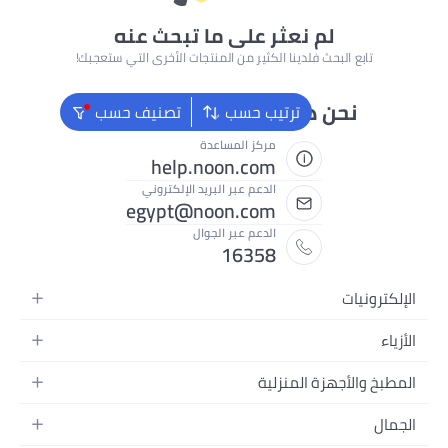
 نعثر على ما تبحث عنه
 فلدينا الكثير من المنتجات الأخرى التي ستعجبك!
دائماً جاهزون لمساعدتك
ترتيب حسب
تصنيف حسب
مركز المساعدة
help.noon.com
الدعم عبر البريد الإلكتروني
egypt@noon.com
الدعم عبر الجوال
16358
كة
ة المنزلية
 المحمولة
لطعام
ر