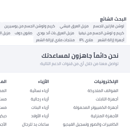
المرغوبة وتحسين ملمس الجل
البحث الشائع
لوشن فازلين للجسم
مزيل العرق فيشي
كريم ولوشن الجسم من يوسيرين
كريم و لوشن الجسم من نيفيا
مزيل العرق باث أند بودي
صابون دوف
مزيل ال
أجهزة إزالة الشعر
ملاي IPL
منتجات ملاي لإزالة الشعر
نحن دائماً جاهزون لمساعدتك
تواصل معنا من خلال أي من قنوات الدعم التالية:
الإلكترونيات
الأزياء
المط
الهواتف المتحركة
أزياء نسائية
المط
أجهزة التابلت
أزياء رجالية
مستل
أجهزة الكمبيوتر المحمولة
أزياء البنات
مستل
الأجهزة المنزلية
أزياء الأولاد
ديكو
الكاميرات والصور وتسجيل الفيديو
ساعات يد للرجال
الأج