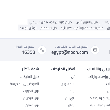
مالايا
مزيل العرق أكس
كريم ولوشن الجسم من سيرافي
ل
ماكينات حلاقة وتشذيب كهربائية
جل استحمام
لوشن الجسم
الدعم عبر البريد الإلكتروني
الدعم عبر الجوال
16358
egypt@noon.com
بيبي والألعاب
أفضل الماركات
شوف أكثر
ل وإكسسواراتها
أبل
دليل الماركات
ات
سامسونج
العودة إلى المدرسة
ل
نايك
نون الكويت
رضاع والإطعام
راي بان
نون البحرين
عناية بالبشرة
تيفال
نون عُمان