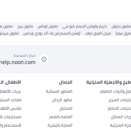
د.
صابون ديتول
كريم ولوشن الجسم كيو في
صابون لوكس
صابون بيرز
صابون هي
عرق نيفيا
مزيل العرق دوف
لوشن الجسم من باث آند بودي وركس
صابون سينثو
مركز المساعدة
help.noon.com
بخ والأجهزة المنزلية
الجمال
الأطفال، ال
بخ وأدوات الطعام
العطور النسائية
عربات الأطفا
زمات السرير
عطور الرجال
مقاعد السيار
زمات الحمام
المكياج
ملابس الأطفا
رات المنازل
العناية بالشعر
مستلزمات الإ
هزة المنزلية
العناية بالبشرة
الاستحمام وال