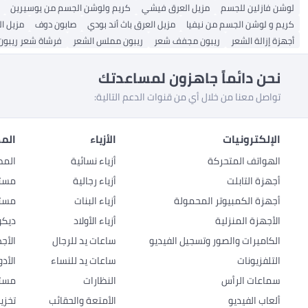
لوشن فازلين للجسم
مزيل العرق فيشي
كريم ولوشن الجسم من يوسيرين
كريم و لوشن الجسم من نيفيا
مزيل العرق باث أند بودي
صابون دوف
مزيل ال
أجهزة إزالة الشعر
ريبون مجفف شعر
ريبون مملس الشعر
فرشاة شعر ريبون
نحن دائماً جاهزون لمساعدتك
تواصل معنا من خلال أي من قنوات الدعم التالية:
الإلكترونيات
الأزياء
المط
الهواتف المتحركة
أزياء نسائية
المط
أجهزة التابلت
أزياء رجالية
مستل
أجهزة الكمبيوتر المحمولة
أزياء البنات
مستل
الأجهزة المنزلية
أزياء الأولاد
ديكو
الكاميرات والصور وتسجيل الفيديو
ساعات يد للرجال
الأج
التلفزيونات
ساعات يد للنساء
الأد
سماعات الرأس
النظارات
مستل
ألعاب الفيديو
الأمتعة والحقائب
تخزي