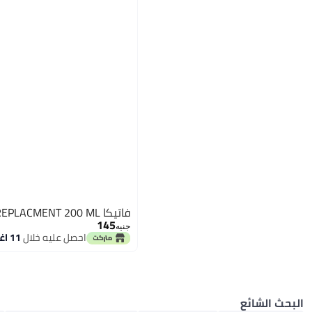
أدوات تصفيف الشعر المتعددة
فاتيكا HAIR OILREPLACMENT 200 ML
145
جنيه
احصل عليه خلال
11 اغسطس
البحث الشائع