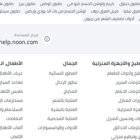
صابون ديتول
كريم ولوشن الجسم كيو في
صابون لوكس
صابون بيرز
صابون هي
عرق نيفيا
مزيل العرق دوف
لوشن الجسم من باث آند بودي وركس
صابون سينثو
أدوات تصفيف الشعر من ريبون
مركز المساعدة
help.noon.com
بخ والأجهزة المنزلية
الجمال
الأطفال، ال
بخ وأدوات الطعام
العطور النسائية
عربات الأطفا
زمات السرير
عطور الرجال
مقاعد السيار
زمات الحمام
المكياج
ملابس الأطفا
رات المنازل
العناية بالشعر
مستلزمات الإ
هزة المنزلية
العناية بالبشرة
الاستحمام وال
وات وتحسين المنزل
العناية الشخصية
الحفاضات
زمات الحدائق
الأدوات والإكسسوارات
ألعاب الأطفال
ن وتنظيم منزلي
الألعاب