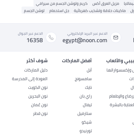
مالايا
مزيل العرق أكس
كريم ولوشن الجسم من سيرافي
ل
ماكينات حلاقة وتشذيب كهربائية
جل استحمام
لوشن الجسم
الدعم عبر البريد الإلكتروني
الدعم عبر الجوال
16358
egypt@noon.com
بيبي والألعاب
أفضل الماركات
شوف أكثر
ل وإكسسواراتها
أبل
دليل الماركات
ات
سامسونج
العودة إلى المدرسة
ل
نايك
نون الكويت
رضاع والإطعام
راي بان
نون البحرين
عناية بالبشرة
تيفال
نون عُمان
ستارفيل
نون قطر
شيكو
تورنيدو