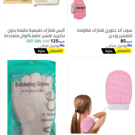
ازات مقاومة
أليس قفازات طبيعية نظيفة بدون
بكتيريا، تقشير لطيف(الوان متعدده)
125
50% OFF
250
جنيه
توصيل مجاني
توصيل مجاني