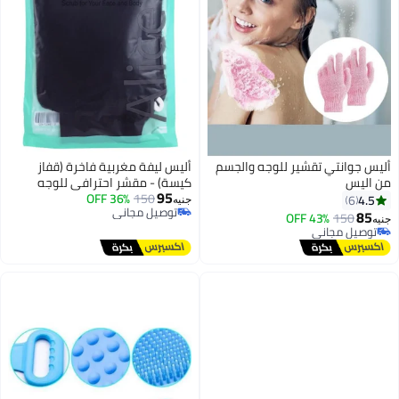
ر للوجه والجسم
أليس ليفة مغربية فاخرة (قفاز
كيسة) - مقشر احترافي للوجه
95
150
36% OFF
والجسم - تنظيف عميق للمسام
جنيه
توصيل مجاني
وتجديد البشرة - قوام كثيف - أسود
توصيل مجاني