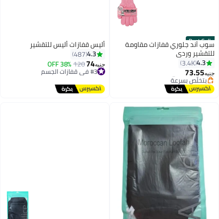
ازات مقاومة
أليس قفازات أليس للتقشير
4.3
487
74
#3 في قفازات الجسم
120
38% OFF
جنيه
توصيل مجاني
#3 في قفازات الجسم