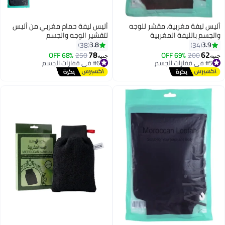
. مقشر للوجه
أليس ليفة حمام مغربي من أليس
مغربية
لتقشير الوجه والجسم
3.8
38
78
#6 في قفازات الجسم
250
68% OFF
جنيه
توصيل مجاني
#6 في قفازات الجسم