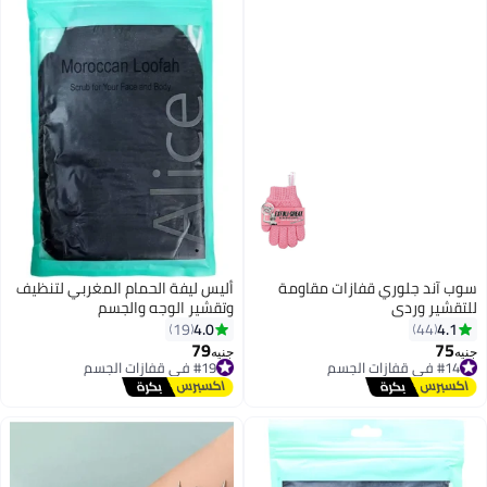
ازات مقاومة
أليس ليفة الحمام المغربي لتنظيف
وتقشير الوجه والجسم
4.0
19
79
#19 في قفازات الجسم
جنيه
توصيل مجاني
#19 في قفازات الجسم