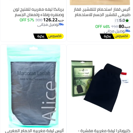
 للتقشير، قفاز
بريانكا ليفه مغربيه لتفتيح لون
سم للاستحمام
وصنفره ونقاء ولمعان الجسم
126.22
رة وتنظيف
300
57% OFF
والبشره وازاله الروؤس السوداء
جنيه
توصيل مجاني
اد للبكتيريا،
وخلايا الجلد الميته مع كيس طمي
توصيل مجاني
قشير من جانب
مغربي هدية
ربية مقشرة -
أليس ليفة مغربيه الحمام المغربي