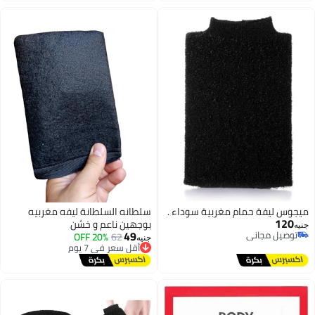
مغربية سوداء .
سلطانه السلطانة ليفه مغربيه
بوجهين ناعم و خشن
49
62
20% OFF
أقل سعر في 7 يوم
جنيه
توصيل مجاني
أقل سعر في 7 يوم