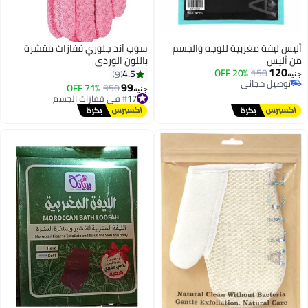
 للوجه والجسم
سوب آند جلوري قفازات مقشرة
باللون الوردي
4.5
9
99
#17 في قفازات الجسم
350
71% OFF
جنيه
توصيل مجاني
#17 في قفازات الجسم