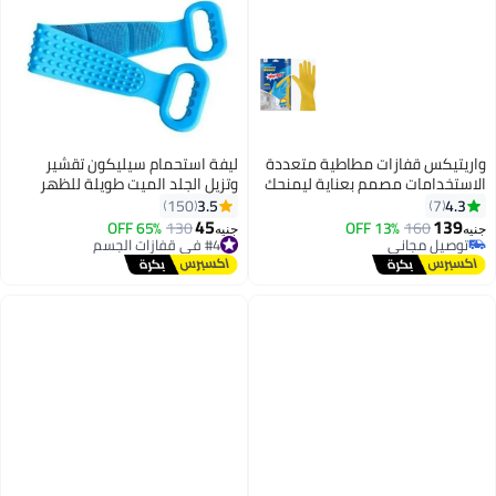
مطاطية متعددة
ليفة استحمام سيليكون تقشير
 بعناية ليمنحك
وتزيل الجلد الميت طويلة للظهر
ميع مهام
والجسم ١ قطعة
3.5
150
الداخل بطبقة
45
#4 في قفازات الجسم
130
65% OFF
جنيه
س (L).
توصيل مجاني
#4 في قفازات الجسم