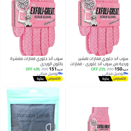
ازات تقشير
سوب آند جلوري قفازات مقشرة
غلوري - قفازات
باللون الوردي
151
شير الجسم
300
49% OFF
جنيه
توصيل مجاني
توصيل مجاني