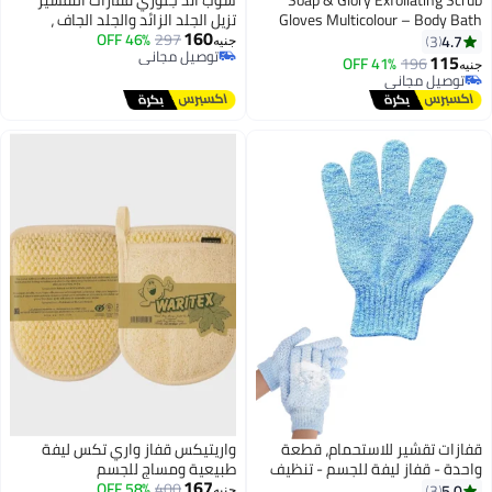
Soap & Glory
سوب آند جلوري قفازات التقشير
Gloves Multic
تزيل الجلد الزائد والجلد الجاف ،
160
Gloves for Deep
297
46% OFF
للاستخدام المتنوعه
جنيه
توصيل مجاني
توصيل مجاني
ستحمام، قطعة
واريتيكس قفاز واري تكس ليفة
 للجسم - تنظيف
طبيعية ومساج للجسم
167
رة - متعدد
400
58% OFF
جنيه