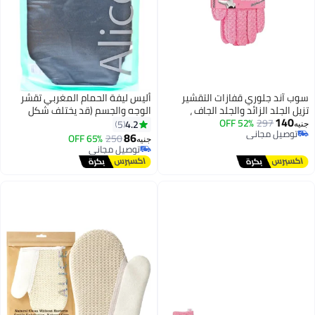
ازات التقشير
أليس ليفة الحمام المغربي تقشر
لجلد الجاف ،
الوجه والجسم (قد يختلف شكل
ه
العبوة)
4.2
5
86
65% OFF
250
جنيه
توصيل مجاني
توصيل مجاني