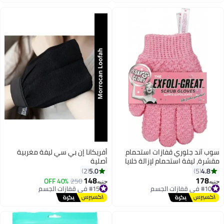
ازات استحمام
أفريكانا إن بي سي ليفة مغربية
م لإزالة خلايا
أصلية
يك، علاجات السبا،
5.0
2
لوان الاصلى
148
#15 في قفازات الجسم
250
40% OFF
جنيه
توصيل مجاني
#15 في قفازات الجسم