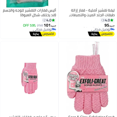
 قفاز إزالة
أليس قفازات التقشير للوجه والجسم
 والتصبغات،
(قد يختلف شكل العبوة)
اج مسامات الساق،
4.0
2
ية التقشير
101
59% OFF
250
جنيه
ساسة لنتائج
توصيل مجاني
دد الالوان
توصيل مجاني