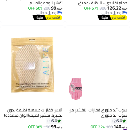
نظيف عميق
تقشر الوجه والجسم
99
57% OF
 الميت - لبشرة
200
50% OFF
جنيه
توصيل مجاني
توصيل مجاني
ازات التقشير من
أليس قفازات طبيعية نظيفة بدون
بكتيريا، تقشير لطيف(الوان متعدده)
5.0
1
93
38% OFF
150
جنيه