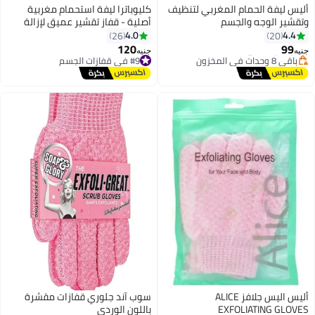
 المغربي لتنظيف
كليوباترا ليفة استحمام مغربية
جسم
أصلية - قفاز تقشير عميق لإزالة
الجلد الميت
4.0
26
120
#9 في قفازات الجسم
جنيه
توصيل مجاني
#9 في قفازات الجسم
س اليس جلافز ALICE
سوب آند جلوري قفازات مقشرة
EXF
باللون الوردي