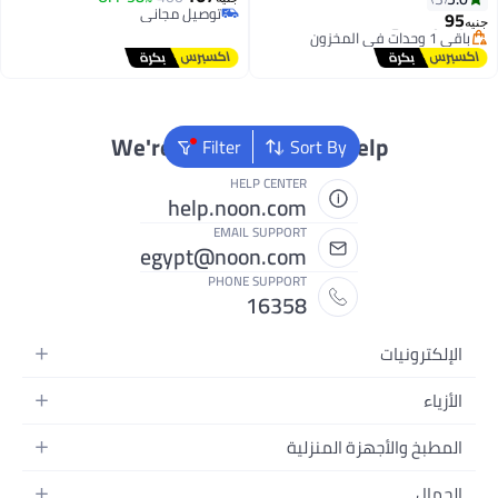
توصيل مجاني
توصيل مجاني
We're Always Here To He
Filter
Sort By
HELP CENTER
help.noon.com
EMAIL SUPPORT
egypt@noon.com
PHONE SUPPORT
16358
ركة
زة المنزلية
تر المحمولة
 الطعام
ية