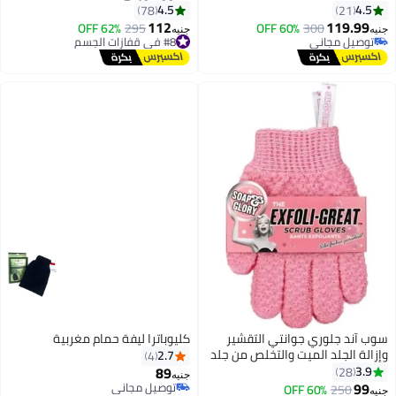
4.5
78
112
60% OF
#8 في قفازات الجسم
295
62% OFF
جنيه
توصيل مجاني
#8 في قفازات الجسم
انتي التقشير
كليوباترا ليفة حمام مغربية
ت والتخلص من جلد
2.7
4
لبشرة ، بديل
89
جنيه
توصيل مجاني