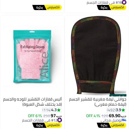
توصيل مجاني
ة لتقشير الجسم
أليس قفازات التقشير للوجه والجسم
)
(قد يختلف شكل العبوة)
4.3
114
97
41%
#12 في قفازات الجسم
250
61% OFF
جنيه
توصيل مجاني
#12 في قفازات الجسم