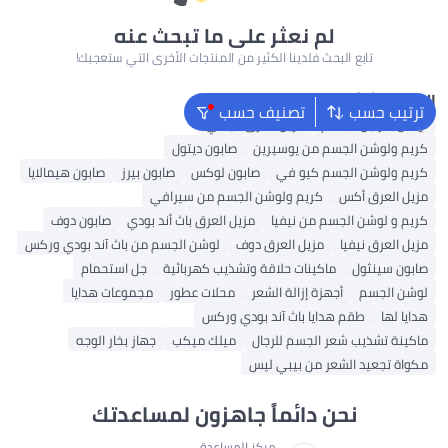
لم نعثر على ما تبحث عنه
تابع البحث فلدينا الكثير من المنتجات الأخرى التي ستعجبك!
البحث الشائع
ترتيب حسب
تصنيف حسب
لوشن فازلين للجسم
مزيل العرق فيشي
كريم ولوشن الجسم من يوسيرين
صابون ديتول
كريم ولوشن الجسم كيو في
صابون لوكس
صابون بيرز
صابون هيمالايا
مزيل العرق أكس
كريم ولوشن الجسم من سيرافي
كريم و لوشن الجسم من نيفيا
مزيل العرق باث أند بودي
صابون دوف
مزيل العرق نيفيا
مزيل العرق دوف
لوشن الجسم من باث آند بودي وركس
صابون سينثول
ماكينات حلاقة وتشذيب كهربائية
جل استحمام
لوشن الجسم
أجهزة إزالة الشعر
محلات عطور
مجموعات هدايا
هدايا لها
طقم هدايا باث آند بودي وركس
ماكينة تشذيب شعر الجسم للرجال
ميلك ميكب
جهاز بخار الوجه
مكواة تجعيد الشعر من بيبي ليس
نحن دائماً جاهزون لمساعدتك
مركز المساعدة