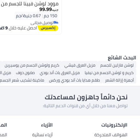
موود لوشن فيينا للجسم من مود، 50
99.99
جنيه
150 جم
|
0.67 جنيه/⁨/جم⁩
توصيل مجاني
توصيل مجاني
احصل عليه خلال
9 اغسطس
البحث الشائع
لوشن فازلين للجسم
مزيل العرق فيشي
كريم ولوشن الجسم من يوسيرين
كريم و لوشن الجسم من نيفيا
مزيل العرق باث أند بودي
صابون دوف
مزيل ال
أجهزة إزالة الشعر
طقم هدايا باث آند بودي وركس
ماكينة تشذيب شعر الجسم ل
نحن دائماً جاهزون لمساعدتك
تواصل معنا من خلال أي من قنوات الدعم التالية:
الإلكترونيات
الأزياء
المط
الهواتف المتحركة
أزياء نسائية
المط