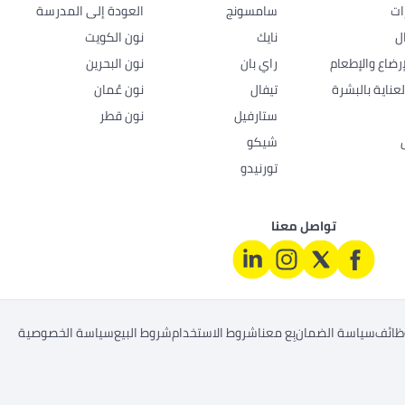
ات
سامسونج
العودة إلى المدرسة
ل
نايك
نون الكويت
رضاع والإطعام
راي بان
نون البحرين
عناية بالبشرة
تيفال
نون عُمان
ستارفيل
نون قطر
شيكو
تورنيدو
تواصل معنا
ظائف
سياسة الضمان
بِع معنا
شروط الاستخدام
شروط البيع
سياسة الخصوصية