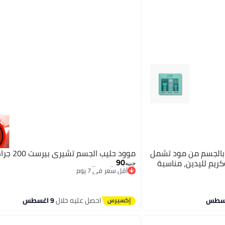
 بالجسم من مود تشمل
موود حليب الجسم تشيري بيرست 200 جرام من مود
90
ريم لليدين، مناسبة
جنيه
أقل سعر في 7 يوم
توصيل مجاني
أقل سعر في 7 يوم
احصل عليه خلال
9 اغسطس