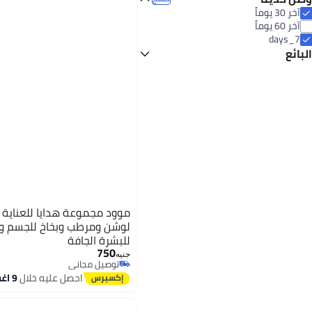
آخر 30 يوماً
آخر 60 يوماً
5
1.1
7_days
البائع
تكنو ابلينز للتصنيع و مستلزمات الانتاج
موود مجموعة هدايا للعناية
لوشن ومرطب وبخاخ للجسم وك
للبشرة الجافة
750
جنيه
توصيل مجاني
توصيل مجاني
احصل عليه خلال
9 اغسطس