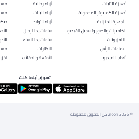
أجهزة التابلت
أزياء رجالية
مستل
أجهزة الكمبيوتر المحمولة
أزياء البنات
مستل
الأجهزة المنزلية
أزياء الأولاد
ديكو
الكاميرات والصور وتسجيل الفيديو
ساعات يد للرجال
الأج
التلفزيونات
ساعات يد للنساء
الأد
سماعات الرأس
النظارات
مستل
ألعاب الفيديو
الأمتعة والحقائب
تخزي
تسوق أينما كنت
© 2026 noon. كل الحقوق محفوظة