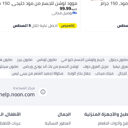
1 جرام
موود لوشن للجسم من مود خليجي، 150 جم
99.99
جنيه
توصيل مجاني
توصيل مجاني
احصل عليه خلال
9 اغسطس
صابون ديتول
كريم ولوشن الجسم كيو في
صابون لوكس
صابون بيرز
صابون هي
عرق نيفيا
مزيل العرق دوف
لوشن الجسم من باث آند بودي وركس
صابون سينثو
لرجال
ميلك ميكب
جهاز بخار الوجه
مكواة تجعيد الشعر من بيبي ليس
مركز المساعدة
help.noon.com
بخ والأجهزة المنزلية
الجمال
الأطفال، ال
بخ وأدوات الطعام
العطور النسائية
عربات الأطفا