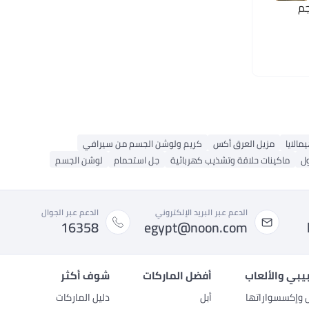
مالايا
مزيل العرق أكس
كريم ولوشن الجسم من سيرافي
ل
ماكينات حلاقة وتشذيب كهربائية
جل استحمام
لوشن الجسم
الدعم عبر البريد الإلكتروني
الدعم عبر الجوال
16358
egypt@noon.com
بيبي والألعاب
أفضل الماركات
شوف أكثر
ل وإكسسواراتها
أبل
دليل الماركات