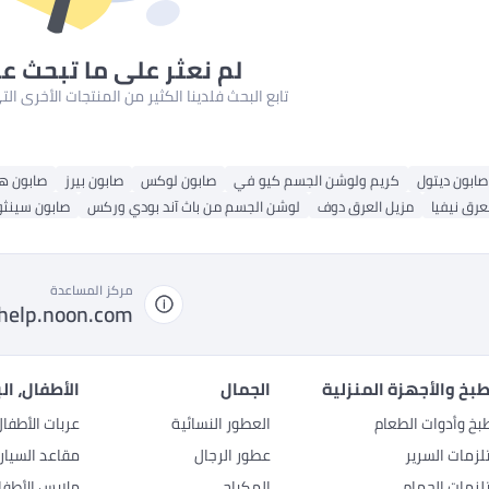
لم نعثر على ما تبحث ع
تابع البحث فلدينا الكثير من المنتجات الأخرى ا
صابون ديتول
كريم ولوشن الجسم كيو في
صابون لوكس
صابون بيرز
صابون هي
عرق نيفيا
مزيل العرق دوف
لوشن الجسم من باث آند بودي وركس
صابون سينثو
مركز المساعدة
help.noon.com
بخ والأجهزة المنزلية
الجمال
الأطفال، ال
بخ وأدوات الطعام
العطور النسائية
عربات الأطفا
زمات السرير
عطور الرجال
مقاعد السيار
زمات الحمام
المكياج
ملابس الأطفا