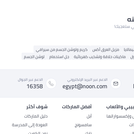
نه
لتي ستعجبك!
مالايا
مزيل العرق أكس
كريم ولوشن الجسم من سيرافي
ل
ماكينات حلاقة وتشذيب كهربائية
جل استحمام
لوشن الجسم
الدعم عبر البريد الإلكتروني
الدعم عبر الجوال
16358
egypt@noon.com
بيبي والألعاب
أفضل الماركات
شوف أكثر
ل وإكسسواراتها
أبل
دليل الماركات
ات
سامسونج
العودة إلى المدرسة
ل
نايك
نون الكويت