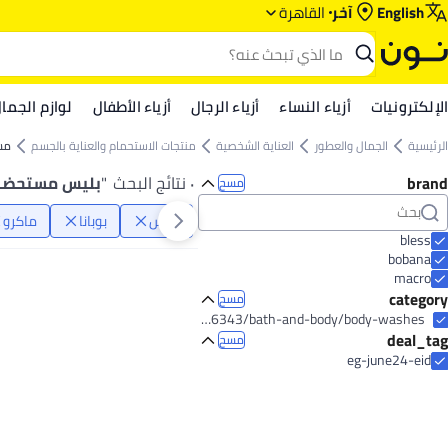
English
آخر
القاهرة
الإلكترونيات
أزياء النساء
أزياء الرجال
أزياء الأطفال
لوازم الجما
الرئيسية
الجمال والعطور
العناية الشخصية
منتجات الاستحمام والعناية بالجسم
مس
brand
٠ نتائج البحث
"
بليس مستحضر
مسح
بليس
بوبانا
ماكرو
bless
bobana
macro
category
مسح
beauty/personal-care-16343/bath-and-body/body-washes
deal_tag
مسح
eg-june24-eid