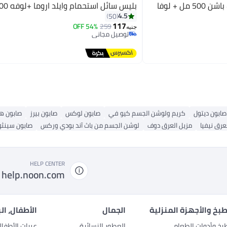
بليس جل الاستحمام سيكريت باشن 500 مل + لوفا
بليس سائل استحمام وايلد اروما +لوفه 500 مل
4.5
50
117
54% OFF
259
جنيه
توصيل مجاني
توصيل مجاني
صابون ديتول
كريم ولوشن الجسم كيو في
صابون لوكس
صابون بيرز
صابون هي
عرق نيفيا
مزيل العرق دوف
لوشن الجسم من باث آند بودي وركس
صابون سينثو
HELP CENTER
help.noon.com
بخ والأجهزة المنزلية
الجمال
الأطفال، ال
بخ وأدوات الطعام
العطور النسائية
عربات الأطفا