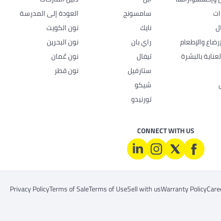
ات
سامسونج
العودة إلى المدرسة
ل
نايك
نون الكويت
رضاع والإطعام
راي بان
نون البحرين
عناية بالبشرة
تيفال
نون عُمان
ستارفيل
نون قطر
شيكو
تورنيدو
CONNECT WITH US
Privacy Policy
Terms of Sale
Terms of Use
Sell with us
Warranty Policy
Care