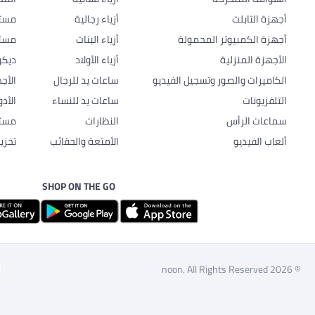
أجهزة التابلت
أزياء رجالية
مستل
أجهزة الكمبيوتر المحمولة
أزياء البنات
مستل
الأجهزة المنزلية
أزياء الأولاد
ديكو
الكاميرات والصور وتسجيل الفيديو
ساعات يد للرجال
الأج
التلفزيونات
ساعات يد للنساء
الأد
سماعات الرأس
النظارات
مستل
ألعاب الفيديو
الأمتعة والحقائب
تخزي
SHOP ON THE GO
© 2026 noon. All Rights Reserved