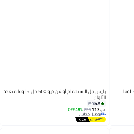
ان نايتس 500 مل + لوفا
بليس جل الاستحمام أوشن ديو 500 مل + لوفا متعدد
الألوان
4.5
50
117
48% OFF
225
جنيه
توصيل مجاني
توصيل مجاني