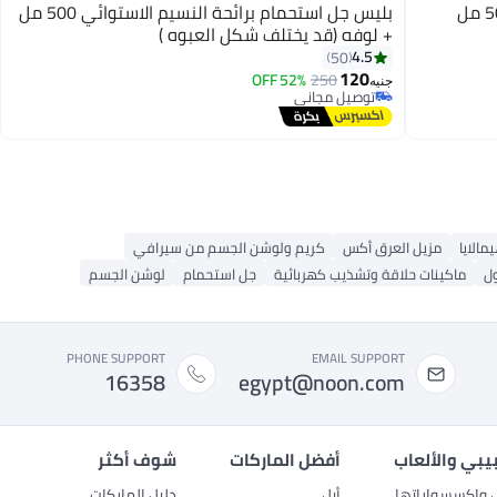
بليس جل استحمام برائحة النسيم الاستوائي 500 مل
+ لوفه (قد يختلف شكل العبوه )
4.5
50
120
52% OFF
250
جنيه
توصيل مجاني
توصيل مجاني
مالايا
مزيل العرق أكس
كريم ولوشن الجسم من سيرافي
ل
ماكينات حلاقة وتشذيب كهربائية
جل استحمام
لوشن الجسم
PHONE SUPPORT
EMAIL SUPPORT
16358
egypt@noon.com
بيبي والألعاب
أفضل الماركات
شوف أكثر
ل وإكسسواراتها
أبل
دليل الماركات