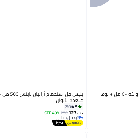
بليس جل استحمام برائحة الفواكه ٥٠٠ مل + لوفا
بليس جل استحمام أرابي
متعدد الألوان
4.5
50
127
49% OFF
250
جنيه
توصيل مجاني
توصيل مجاني