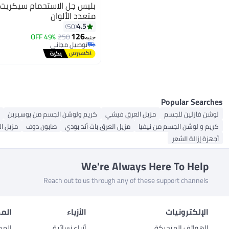
متعدد الألوان
4.5
50
126
49% OFF
250
جنيه
توصيل مجاني
توصيل مجاني
Popular Searches
لوشن فازلين للجسم
مزيل العرق فيشي
كريم ولوشن الجسم من يوسيرين
كريم و لوشن الجسم من نيفيا
مزيل العرق باث أند بودي
صابون دوف
مزيل ال
أجهزة إزالة الشعر
We're Always Here To Help
Reach out to us through any of these support channels
الإلكترونيات
الأزياء
المط
الهواتف المتحركة
أزياء نسائية
المط