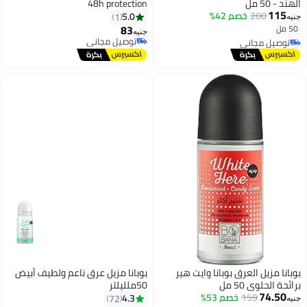
الهند - 50 مل
48h protection
115
200
خصم 42%
5.0
1
جنيه
83
50 مل
جنيه
توصيل مجاني
توصيل مجاني
توصيل مجاني
توصيل مجاني
بوبانا مزيل العرق بوبانا وايت هير
بوبانا مزيل عرق ناعم ولطيف أبيض
برائحة الحلوى 50 مل
50ملليلتر
74.50
159
خصم 53%
4.3
72
جنيه