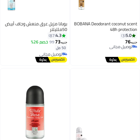
BOBANA Deodorant coconut scent
بوبانا مزيل عرق منعش وجاف أبيض
48h protection
50ملليلتر
4.3
5.0
87
3
73
76
99
خصم 26%
جنيه
جنيه
توصيل مجاني
50 مل
توصيل مجاني
توصيل مجاني
توصيل مجاني