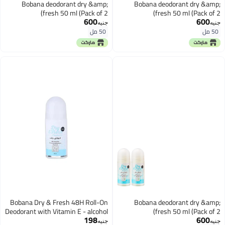
Bobana deodorant dry &amp;
Bobana deodorant dry &amp;
fresh 50 ml (Pack of 2)
fresh 50 ml (Pack of 2)
600
600
جنيه
جنيه
50 مل
50 مل
Bobana Dry & Fresh 48H Roll-On
Bobana deodorant dry &amp;
Deodorant with Vitamin E - alcohol
fresh 50 ml (Pack of 2)
198
600
free, aluminum free 50 ML
جنيه
جنيه