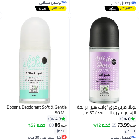
توصيل مجاني
توصيل مجاني
توصيل مجاني
توصيل مجاني
بوبانا مزيل عرق "وايت هير" برائحة
Bobana Deodorant Soft & Gentle
الزهور من بوبانا - سعة 50 مل
50 ML
4.3
4.0
34
3
86
73.99
85
خصم 12%
180
خصم 52%
جنيه
جنيه
50 مل
50 مل
أقل سعر في 30 يوم
توصيل مجاني