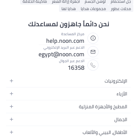
جل استحمام
لوشن الجسم
أجهزة إزالة الشعر
ماكينة الحلاقة
محلات عطور
مجموعات هدايا
هدايا لها
نحن دائماً جاهزون لمساعدتك
مركز المساعدة
help.noon.com
الدعم عبر البريد الإلكتروني
egypt@noon.com
الدعم عبر الجوال
16358
الإلكترونيات
الهواتف المتحركة
الأزياء
أجهزة التابلت
أزياء نسائية
المطبخ والأجهزة المنزلية
أجهزة الكمبيوتر المحمولة
أزياء رجالية
المطبخ وأدوات الطعام
الأجهزة المنزلية
الجمال
أزياء البنات
مستلزمات السرير
الكاميرات والصور وتسجيل الفيديو
العطور النسائية
أزياء الأولاد
الأطفال، البيبي والألعاب
مستلزمات الحمام
التلفزيونات