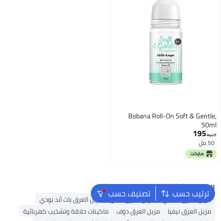
Bobana Roll-On Soft & Gentle,
50ml
195
جنيه
50 مل
البحث الشائع
ترتيب حسب
تصنيف حسب
مزيل العرق فيشي
مزيل العرق أكس
مزيل العرق باث أند بودي
مزيل العرق نيفيا
مزيل العرق دوف
ماكينات حلاقة وتشذيب كهربائية