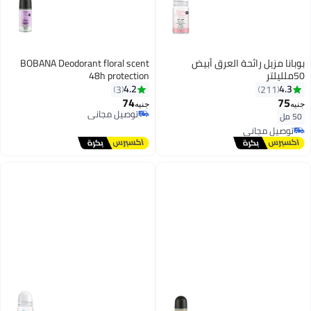
بوبانا مزيل رائحة العرق أبيض
BOBANA Deodorant floral scent
50ملليلتر
48h protection
4.2
4.3
3
211
74
75
جنيه
جنيه
توصيل مجاني
50 مل
توصيل مجاني
توصيل مجاني
باقي 2 وحدات في المخزون
توصيل مجاني