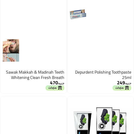
Sawak Makkah & Madinah Teeth
Depurdent Polishing Toothpaste
Whitening Clean Fresh Breath
25ml
470
249
Organic Chew Sticks Natural Flavor
جنيه
جنيه
3 Pieces Sawak Toothpicks Sealed
Multi Size Colors (Sawak Makkah)