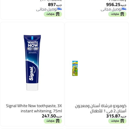
897
956.25
جنيه
جنيه
توصيل مجاني
توصيل مجاني
توصيل مجاني
توصيل مجاني
كومودو فرشاة أسنان ومعجون
Signal White Now toothpaste, 3X
أسنان 2 في 1 للأطفال
instant whitening, 75ml
247.50
315.87
جنيه
جنيه