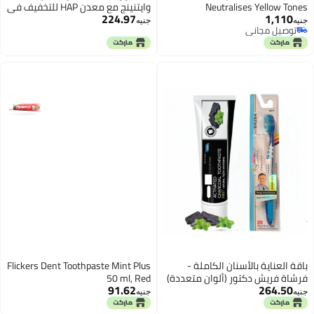
Neutralises Yellow Tones
وايتنينج مع معدن HAP للتخفيف في
224.97
1,110
30 ثانية وحماية مطولة معجون
جنيه
جنيه
توصيل مجاني
أسنان 75 مل
توصيل مجاني
باقة العناية بالأسنان الكاملة -
Flickers Dent Toothpaste Mint Plus
فرشاة فريش دكتور (ألوان متعددة)
50 ml, Red
91.62
264.50
+ معجون تبييض بالفحم المنشط
جنيه
جنيه
والأعشاب (140 مل)