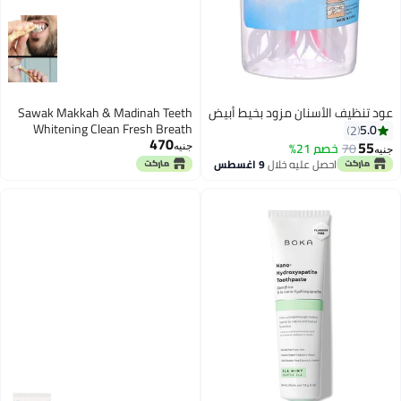
عود تنظيف الأسنان مزود بخيط أبيض
Sawak Makkah & Madinah Teeth
Whitening Clean Fresh Breath
5.0
2
470
Organic Chew Sticks Natural Flavor
55
70
خصم 21%
جنيه
جنيه
3 Pieces Sawak Toothpicks Sealed
احصل عليه خلال
9 اغسطس
Multi Size Colors (Sawak Makkah)