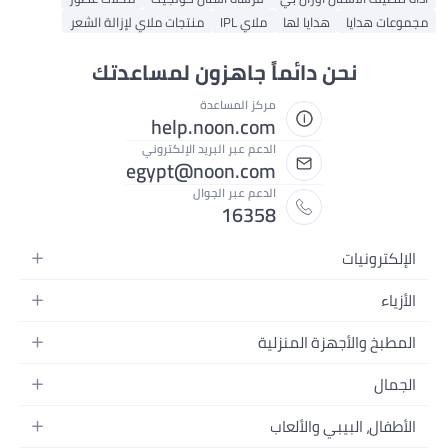
مجموعات هدايا
هدايا لها
ملاي IPL
منتجات ملاي لإزالة الشعر
نحن دائماً جاهزون لمساعدتك
مركز المساعدة
help.noon.com
الدعم عبر البريد الإلكتروني
egypt@noon.com
الدعم عبر الجوال
16358
الإلكترونيات
الهواتف المتحركة
الأزياء
أجهزة التابلت
أزياء نسائية
المطبخ والأجهزة المنزلية
أجهزة الكمبيوتر المحمولة
أزياء رجالية
المطبخ وأدوات الطعام
الأجهزة المنزلية
الجمال
أزياء البنات
مستلزمات السرير
الكاميرات والصور وتسجيل الفيديو
العطور النسائية
أزياء الأولاد
الأطفال، البيبي والألعاب
مستلزمات الحمام
التلفزيونات