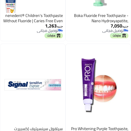
nenedent® Children's Toothpaste
Boka Fluoride Free Toothpaste -
Without Fluoride | Caries Free Even
Nano Hydroxyapatite,
1,263
7,050
Without Fluoride | for Children from
Remineralizing, Sensitive Teeth,
جنيه
جنيه
توصيل مجاني
توصيل مجاني
0-6 Years | 13% Xylitol | 1 x 50 ml
Whitening - Dentist
توصيل مجاني
توصيل مجاني
Recommended for Adult & Kids
Oral Care- Ela Mint Flavor, 4oz
(113 g) 1 Pk - US Manufactured
Pro Whitening Purple Toothpaste,
سيلفول سينسيتيف إكسبيرت