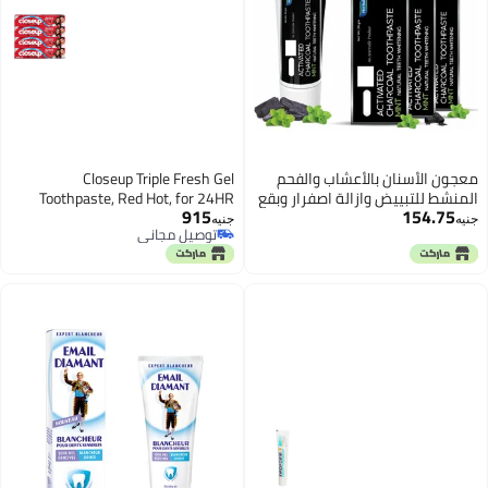
معجون الأسنان بالأعشاب والفحم
Closeup Triple Fresh Gel
المنشط للتبييض وازالة اصفرار وبقع
Toothpaste, Red Hot, for 24HR
915
154.75
الشاي والقهوة والدخان من سطح -
fresh breath, 120ml x 4
جنيه
جنيه
توصيل مجاني
140 مل
توصيل مجاني