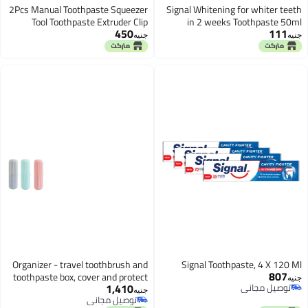
2Pcs Manual Toothpaste Squeezer
Signal Whitening for whiter teeth
Tool Toothpaste Extruder Clip
in 2 weeks Toothpaste 50ml
450
111
Dispenser for Efficient Toothpaste
جنيه
جنيه
Squeezing and Maximum Product
Usage
Organizer - travel toothbrush and
Signal Toothpaste, 4 X 120 Ml
807
toothpaste box, cover and protect
جنيه
1,410
توصيل مجاني
your oral care essentials in vibrant
جنيه
توصيل مجاني
توصيل مجاني
colors (3pcs)