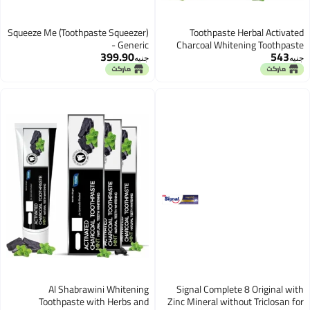
Squeeze Me (Toothpaste Squeezer)
Toothpaste Herbal Activated
- Generic
Charcoal Whitening Toothpaste
399.90
543
Remove Yellowing Stain Tea
جنيه
جنيه
Coffee Smoke-140ml
Al Shabrawini Whitening
Signal Complete 8 Original with
Toothpaste with Herbs and
Zinc Mineral without Triclosan for