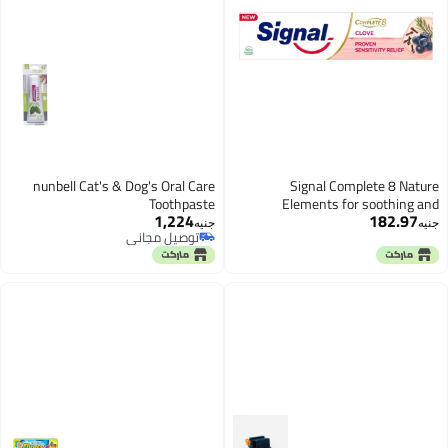
nunbell Cat's & Dog's Oral Care
Signal Complete 8 Nature
Toothpaste
Elements for soothing and
1,224
182.97
relieving sensitivity Clove
جنيه
جنيه
توصيل مجاني
Toothpaste 100ml Promotion
توصيل مجاني