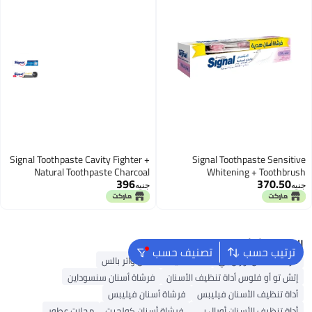
Signal Toothpaste Cavity Fighter +
Signal Toothpaste Sensitive
Natural Toothpaste Charcoal
Whitening + Toothbrush
396
370.50
(120+50)ML
(1+1)75ML
جنيه
جنيه
البحث الشائع
ترتيب حسب
تصنيف حسب
فرشاة أسنان أورال بي
أداة تنظيف الأسنان واتر بالس
إتش تو أو فلوس أداة تنظيف الأسنان
فرشاة أسنان سنسوداين
أداة تنظيف الأسنان فيليبس
فرشاة أسنان فيليبس
أداة تنظيف الأسنان أورال بي
فرشاة أسنان كولجيت
محلات عطور