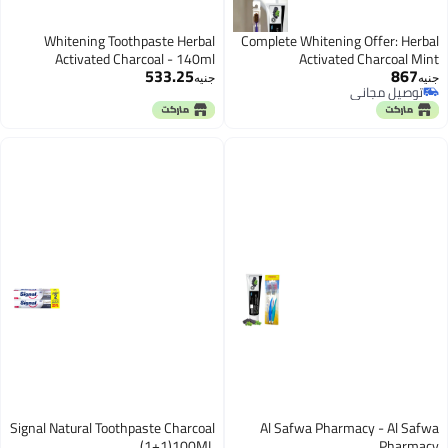
Whitening Toothpaste Herbal
Complete Whitening Offer: Herbal
Activated Charcoal - 140ml
Activated Charcoal Mint
533.25
867
Toothpaste (140ml Family Size) +
جنيه
جنيه
توصيل مجاني
HASI Superior Clean Toothbrush
توصيل مجاني
(Multiple Colors) - Natural
Protection & Professional Hygiene
Signal Natural Toothpaste Charcoal
Al Safwa Pharmacy - Al Safwa
(1+1)100ML
Pharmacy