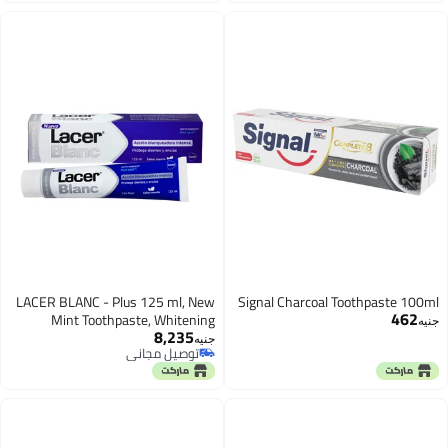
LACER BLANC - Plus 125 ml, New
Signal Charcoal Toothpaste 100ml
462
Mint Toothpaste, Whitening
جنيه
8,235
Action, Removes Tooth Stains,
جنيه
توصيل مجاني
Prevents Plaque, Tartar and Tooth
توصيل مجاني
Sensitivity, Gum Protection