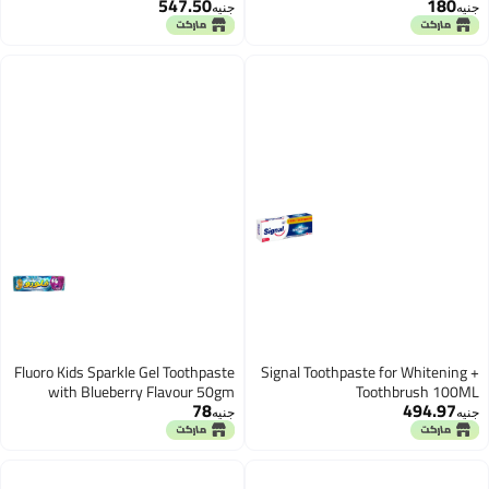
547.50
180
Activated Charcoal 140ml
18H Protection Toothpaste 75ml
جنيه
جنيه
Fluoro Kids Sparkle Gel Toothpaste
Signal Toothpaste for Whitening +
with Blueberry Flavour 50gm
Toothbrush 100ML
78
494.97
جنيه
جنيه