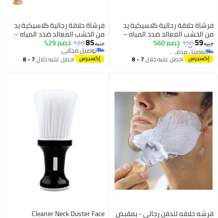
فرشاة حلاقة رجالية كلاسيكية يد
من الخشب المعالد ضدد المياه –
85
لي
120
خصم 29%
شعيرات ناعمة وكثيفة لتوزيع مثالي
جنيه
توصيل مجاني
للرغوة وتجربة حلاقة احترافية
توصيل مجاني
احصل عليه خلال
7 - 8
اغسطس
بض
Cleaner Neck Duster Face