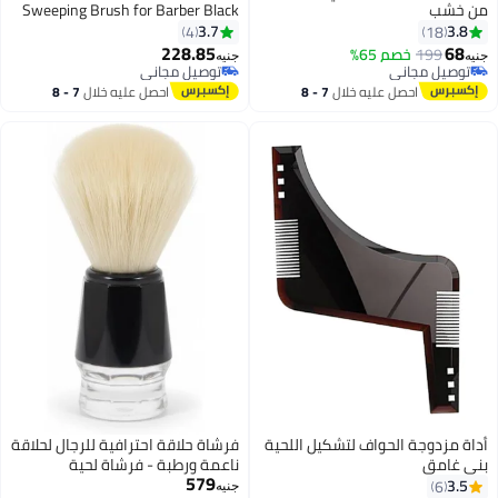
Sweeping Brush for Barber Black
3.7
4
228.85
جنيه
توصيل مجاني
توصيل مجاني
احصل عليه خلال
7 - 8
اغسطس
ية
فرشاة حلاقة احترافية للرجال لحلاقة
ناعمة ورطبة - فرشاة لحية
579
بشعيرات ناعمة لتوزيع رغوة غنية،
جنيه