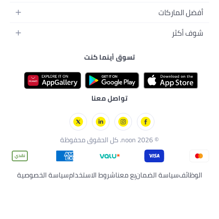
كسسواراتها
لمنزل
 والإطعام
ق
تسوق أينما كنت
رسة
ة بالبشرة
لي
ارات
تواصل معنا
كل الحقوق محفوظة
لضمان
بِع معنا
شروط الاستخدام
سياسة الخصوصية