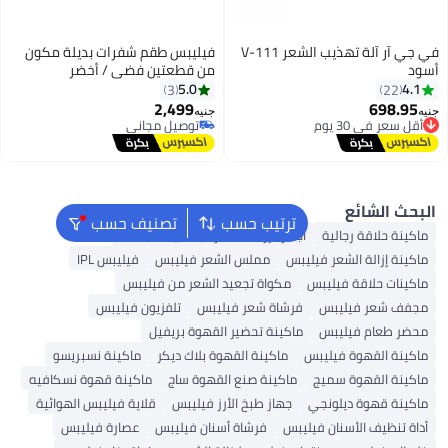
في جي آر آلة تهذيب الشعر V-111
فيليبس طقم شفرات بديلة مكون
من قطعتين فضي / أخضر
5.0
3
2,499
جنيه
توصيل مجاني
توصيل مجاني
ترتيب حسب
تصنيف حسب
أجهزة إزالة الشعر
ماكينة الحلاقة
يليبس
مملس الشعر فيليبس
فيليبس IPL
بس
مكواة تجعيد الشعر من فيليبس
فرشاة شعر فيليبس
تلفزيون فيليبس
ماكينة تحضير القهوة بريفيل
بس
ماكينة القهوة بلاك ديكر
ماكينة نسبريسو
ج
ماكينة صنع القهوة ساج
ماكينة قهوة نسكافيه
ي
جهاز طبخ الأرز فيليبس
قلاية فيليبس الهوائية
فيليبس
فرشاة أسنان فيليبس
عصارة فيليبس