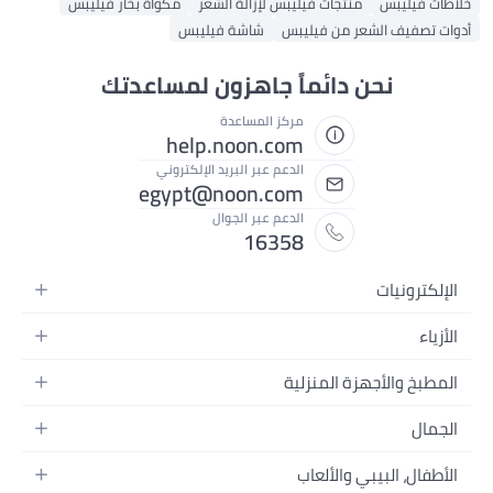
تجات فيليبس لإزالة الشعر
مكواة بخار فيليبس
 من فيليبس
شاشة فيليبس
دائماً جاهزون لمساعدتك
مركز المساعدة
help.noon.com
الدعم عبر البريد الإلكتروني
egypt@noon.com
الدعم عبر الجوال
16358
ة
 المنزلية
 المحمولة
لطعام
 وتسجيل الفيديو
والألعاب