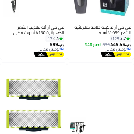
قة كهربائية
في جي آر آلة تهذيب الشعر
الكهربائية V130 أسود/ فضي
4.4
17
599
4%
جنيه
توصيل مجاني
توصيل مجاني